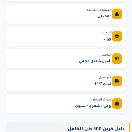
الحمولة / السعة
500 طن
المحرك
ديزل
التأمين
تأمين شامل مجاني
التوصيل
فوري 24/7
فترات الإيجار
يومي / شهري / سنوي
دليل كرين 500 طن الكامل