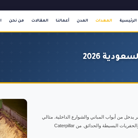
الرئيسية
المعدات
المدن
أعمالنا
المقالات
من نحن
ا
 صغير (ميني) 3.5 طن مصمم للأماكن الضيقة. عرض 1.5 متر يدخل من أبواب المباني والشوارع الداخلية. مثالي
لحفر خنادق الصرف والكهرباء في الأحياء وأعمال الهدم الداخلي والحفريات البسيطة والحدائق. من Caterpillar