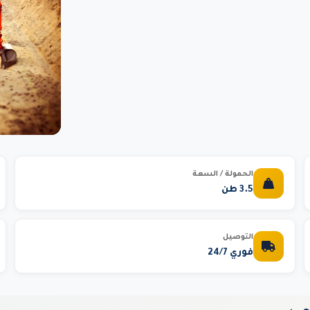
الحمولة / السعة
3.5 طن
التوصيل
فوري 24/7