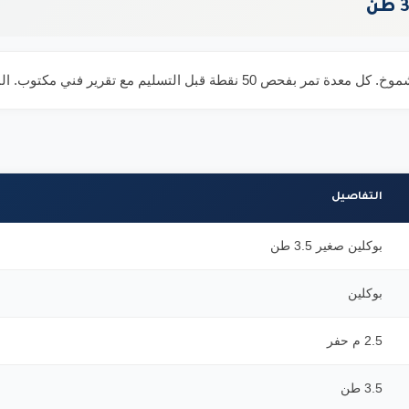
التفاصيل
بوكلين صغير 3.5 طن
بوكلين
2.5 م حفر
3.5 طن