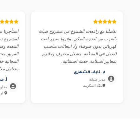
تعاملنا مع رافعات الشموخ في مشروع صيانة
بالقرب من الحرم المكي. وفروا سيزر لفت
لمشروع تش
كهربائي بدون ضوضاء ولا انبعاثات مناسب
للعمل في المنطقة. مشغل محترف وملتزم
الفريق محت
بمعايير السلامة. خدمة استثنائية.
المجانية خل
بنتعامل مع
م. نايف الشهري
مدير صيانة
أ. م
مكة المكرمة
مقاو
الر