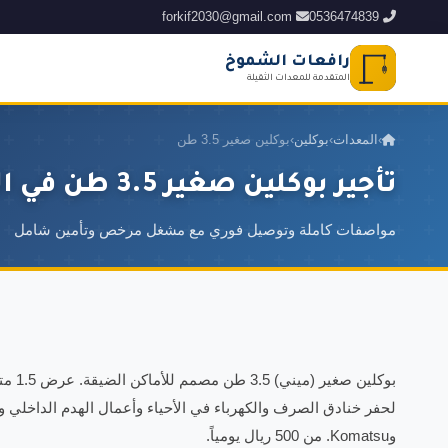
forkif2030@gmail.com
0536474839
رافعات الشموخ
المتقدمة للمعدات الثقيلة
›
المعدات
›
بوكلين
›
بوكلين صغير 3.5 طن
تأجير بوكلين صغير 3.5 طن في السعودية 2026
مواصفات كاملة وتوصيل فوري مع مشغل مرخص وتأمين شامل
بوكلين
وKomatsu. من 500 ريال يومياً.