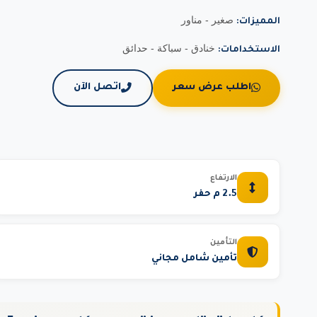
صغير - مناور
المميزات:
خنادق - سباكة - حدائق
الاستخدامات:
اطلب عرض سعر
اتصل الآن
الارتفاع
2.5 م حفر
التأمين
تأمين شامل مجاني