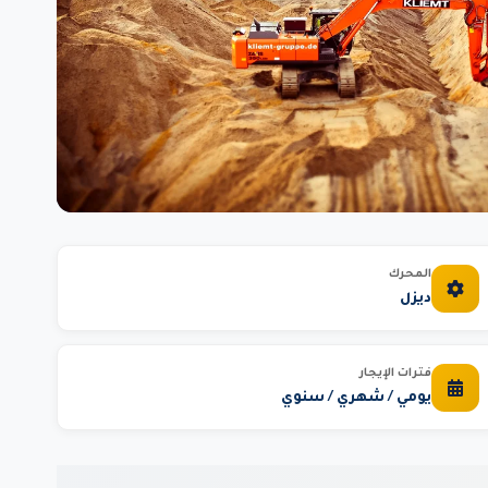
المحرك
ديزل
فترات الإيجار
يومي / شهري / سنوي