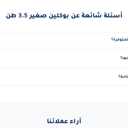
أسئلة شائعة عن بوكلين صغير 3.5 طن
لمتوفرة؟
ها؟
نقدم عدة ضمانات: معدات مفحوصة بشهادات TUV سارية. تأمين شامل مجاني ضد المخاطر وا
تاحة؟
للمعدة في حالة أي عطل فني. تعويض عن ساعات التوقف إذا تأخر البديل. مدي
ي، أسبوعي، شهري، أو سنوي. كما نوفر تأجير بالمشوار لبعض المعدات. أسعار خ
آراء عملائنا