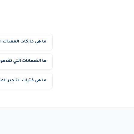
ما هي ماركات المعدات ا
Tadano (كرينات)، JCB، Merlo (تليهندر)، Caterpillar، Komatsu (حفارات ولودرات).
ما الضمانات التي تقدمون
ما هي فترات التأجير الم
فترة الإيجار. تبديل فوري 
مشروعك.
نوفر عقود تأجير مرنة: يوم
والمشاريع الحكومية.