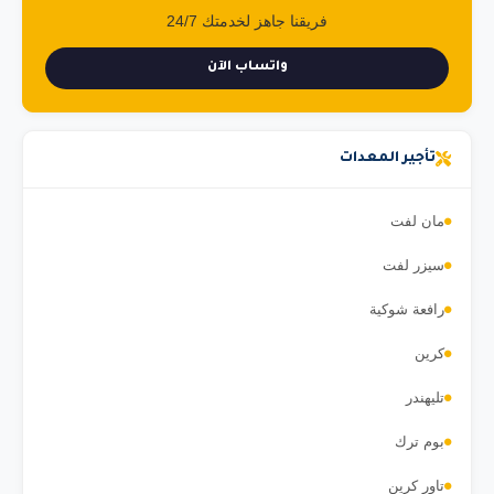
فريقنا جاهز لخدمتك 24/7
واتساب الآن
تأجير المعدات
مان لفت
سيزر لفت
رافعة شوكية
كرين
تليهندر
بوم ترك
تاور كرين