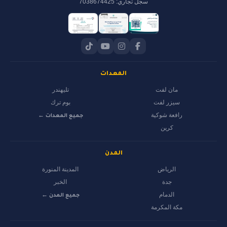
سجل تجاري: 7038674425
المعدات
مان لفت
تليهندر
سيزر لفت
بوم ترك
رافعة شوكية
جميع المعدات ←
كرين
المدن
الرياض
المدينة المنورة
جدة
الخبر
الدمام
جميع المدن ←
مكة المكرمة