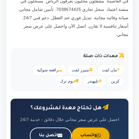
في العاصمة. مشغلون محليون يعرفون الرياض. مسجلون في
منصة اعتماد. سجل تجاري 7038674425. تأمين شامل مجاني.
صيانة وقائية مجانية. تبديل فوري عند العطل. دعم فني 24/7.
أسعار تنافسية لا تقارن. اتصل الآن واحصل على عرض سعر
مجاني.
معدات ذات صلة
مان لفت
سيزر لفت
رافعة شوكية
كرين
تليهندر
بوم ترك
هل تحتاج معدة لمشروعك؟
احصل على عرض سعر مجاني خلال دقائق - خدمة 24/7
واتساب
اتصل بنا