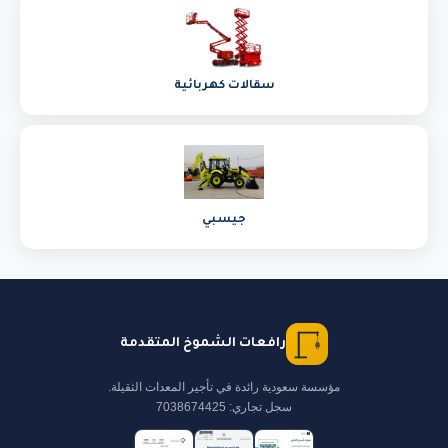
سقالات كهربائية
جيسبي
رافعات الشموخ المتقدمة
مؤسسة سعودية رائدة في تأجير المعدات الثقيلة.
سجل تجاري: 7038674425