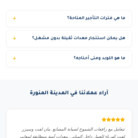
ما هي فترات التأجير المتاحة؟
نوفر عقود تأجير مرنة: يومي، أسبوعي، شهري، أو سنوي. كما
هل يمكن استئجار معدات ثقيلة بدون مشغل؟
نوفر تأجير بالمشوار لبعض المعدات. أسعار خاصة للعقود الطويلة
والمشاريع الحكومية.
نوفر خيارين: إيجار مع مشغل مرخص (الخيار الأنسب والأكثر
ما هو اللوبد ومتى أحتاجه؟
أماناً) أو إيجار المعدة فقط للشركات التي لديها مشغلون
مؤهلون. في حالة الإيجار بدون مشغل يجب تقديم رخصة تشغيل
اللوبد (Low Bed Trailer) مقطورة منخفضة الارتفاع مصممة
سارية للسائق. الكرينات والمان لفت الكبيرة تتطلب دائماً مشغل
لنقل المعدات الثقيلة والكبيرة مثل البوكلين والبلدوزر والكرين.
معتمد من رافعات الشموخ لأسباب تتعلق بالسلامة والتأمين.
تحتاجه عندما تريد نقل معدات ثقيلة بين المواقع أو من مدينة
آراء عملائنا في المدينة المنورة
لأخرى. حمولات 25 و 40 و 60 طن.
نتعامل مع رافعات الشموخ لصيانة المصانع. مان لفت وسيزر
لفت كهرباء للعمل داخل المباني. معدات آمنة ومطابقة لمعايير