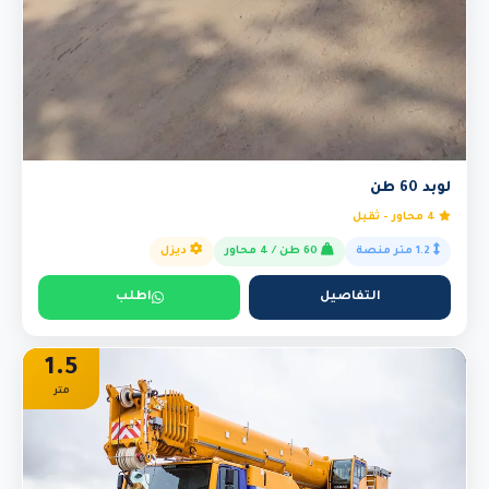
لوبد 60 طن
4 محاور - ثقيل
1.2 متر منصة
60 طن / 4 محاور
ديزل
التفاصيل
اطلب
1.5
متر