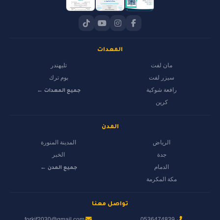
المعدات
مان لفت
تليهندر
سيزر لفت
بوم ترك
رافعة شوكية
جميع المعدات ←
كرين
المدن
الرياض
المدينة المنورة
جدة
الخبر
الدمام
جميع المدن ←
مكة المكرمة
تواصل معنا
forkif2030@gmail.com
0536474839