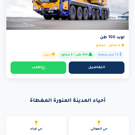
لوبد 100 طن
6 محاور - عملاق
1.5 متر منصة
100 طن / 6 محاور
ديزل
التفاصيل
اطلب
أحياء المدينة المنورة المغطاة
حي العوالي
حي قباء