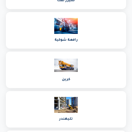
سيزر لفت
رافعة شوكية
كرين
تليهندر