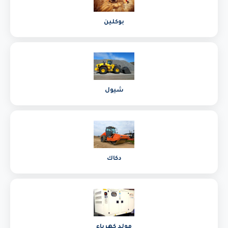
بوكلين
شيول
دكاك
مولد كهرباء