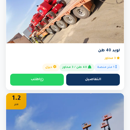
لوبد 40 طن
3 محاور
1 متر منصة
40 طن / 3 محاور
ديزل
التفاصيل
اطلب
1.2
متر