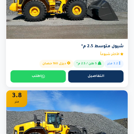
شيول متوسط 2.5 م³
الأكثر شيوعاً
3.2 متر
5 طن / 2.5 م³
ديزل 160 حصان
التفاصيل
اطلب
3.8
متر