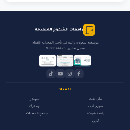
رافعات الشموخ المتقدمة
مؤسسة سعودية رائدة في تأجير المعدات الثقيلة.
سجل تجاري: 7038674425
المعدات
مان لفت
تليهندر
سيزر لفت
بوم ترك
رافعة شوكية
جميع المعدات ←
كرين