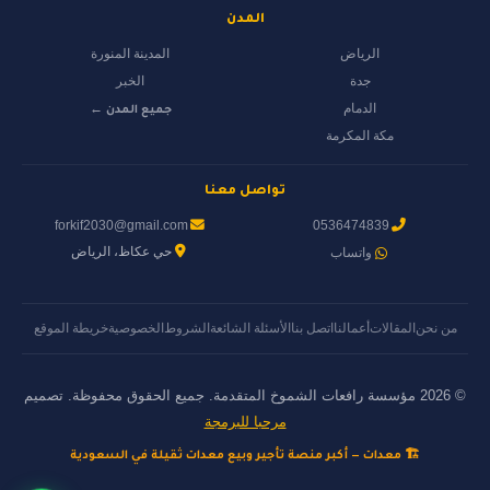
المدن
الرياض
المدينة المنورة
جدة
الخبر
الدمام
جميع المدن ←
مكة المكرمة
تواصل معنا
forkif2030@gmail.com
0536474839
حي عكاظ، الرياض
واتساب
من نحن
المقالات
أعمالنا
اتصل بنا
الأسئلة الشائعة
الشروط
الخصوصية
خريطة الموقع
© 2026 مؤسسة رافعات الشموخ المتقدمة. جميع الحقوق محفوظة. تصميم
مرحبا للبرمجة
🏗️ معدات — أكبر منصة تأجير وبيع معدات ثقيلة في السعودية