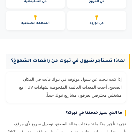
حي المروج
حي السليمانية
حي الورود
المنطقة الصناعية
لماذا تستأجر شيول في تبوك من رافعات الشموخ؟
إذا كنت تبحث عن شيول موثوقة في تبوك فأنت في المكان
الصحيح. أحدث المعدات العالمية المفحوصة بشهادات TUV مع
مشغلين محترفين يعرفون مشاريع تبوك جيداً.
ما الذي يميز خدمتنا في تبوك؟
تجربة تأجير متكاملة: معدات بحالة المصنع، توصيل سريع لأي موقع،
تأمين شامل، صيانة مجانية، عقود مرنة بأسعار شفافة، ودعم فني 24/7