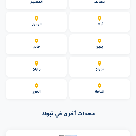
الطائف
القصيم
أبها
الجبيل
ينبع
حائل
نجران
جازان
الباحة
الخرج
معدات أخرى في تبوك