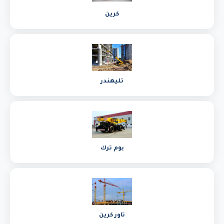
كرين
تليهندر
بوم ترك
تاور كرين