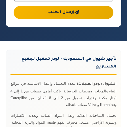
إرسال الطلب
تأجير شيول في السعودية - لودر تحميل لجميع
المشاريع
معدة التحميل والنقل الأساسية في مواقع
الشيول (لودر العجلات)
البناء والمحاجر ومحطات الخرسانة. باكت أمامي بسعات من 1 إلى 4
أمتار مكعبة وقدرات تحميل من 2 إلى 8 أطنان. من Caterpillar
وKomatsu وVolvo مصانة بانتظام.
تحميل الشاحنات القلابة ونقل المواد السائبة وتغذية الكسارات
وتسوية الأراضي. مشغل محترف يفهم طبيعة المواد والتربة المحلية.