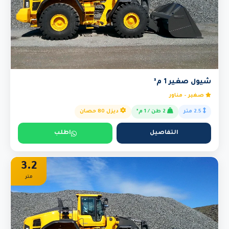
شيول صغير 1 م³
صغير - مناور
2.5 متر
2 طن / 1 م³
ديزل 80 حصان
التفاصيل
اطلب
3.2
متر