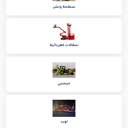
سطحة ونش
سقالات كهربائية
جيسبي
لوبد