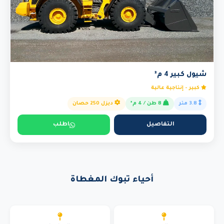
شيول كبير 4 م³
كبير - إنتاجية عالية
3.8 متر
8 طن / 4 م³
ديزل 250 حصان
التفاصيل
اطلب
أحياء تبوك المغطاة