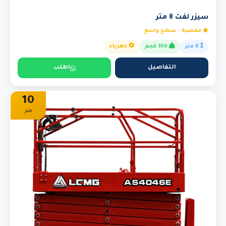
سيزر لفت 8 متر
مقصية - سطح واسع
8 متر
350 كجم
كهرباء
التفاصيل
اطلب
10
متر