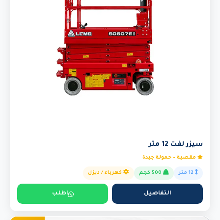
سيزر لفت 12 متر
مقصية - حمولة جيدة
12 متر
500 كجم
كهرباء / ديزل
التفاصيل
اطلب