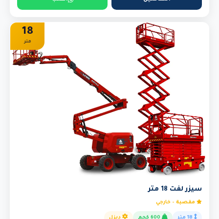
18
متر
سيزر لفت 18 متر
مقصية - خارجي
18 متر
600 كجم
ديزل