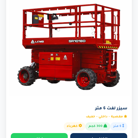
سيزر لفت 6 متر
مقصية - داخلي - خفيف
6 متر
300 كجم
كهرباء