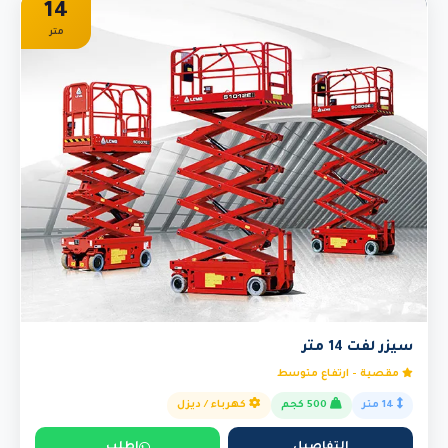
14
متر
سيزر لفت 14 متر
مقصية - ارتفاع متوسط
14 متر
500 كجم
كهرباء / ديزل
التفاصيل
اطلب