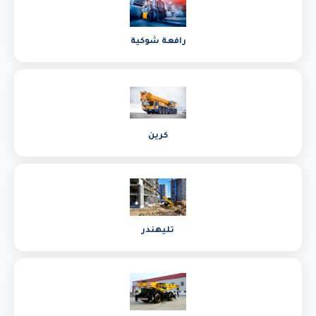
رافعة شوكية
كرين
تليهندر