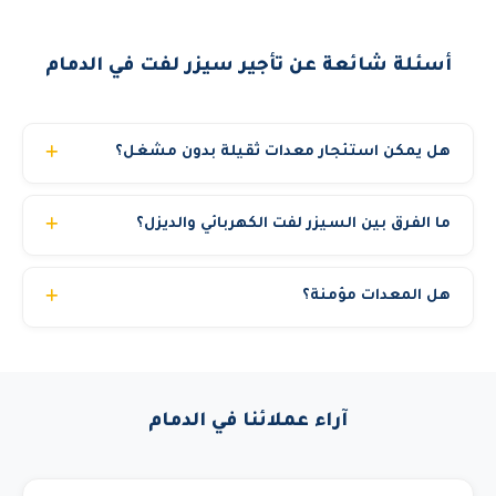
أسئلة شائعة عن تأجير سيزر لفت في الدمام
هل يمكن استئجار معدات ثقيلة بدون مشغل؟
نوفر خيارين: إيجار مع مشغل مرخص (الخيار الأنسب والأكثر
ما الفرق بين السيزر لفت الكهربائي والديزل؟
أماناً) أو إيجار المعدة فقط للشركات التي لديها مشغلون
مؤهلون. في حالة الإيجار بدون مشغل يجب تقديم رخصة تشغيل
السيزر لفت الكهربائي مصمم للأماكن المغلقة مثل المولات
سارية للسائق. الكرينات والمان لفت الكبيرة تتطلب دائماً مشغل
هل المعدات مؤمنة؟
والفنادق والمستودعات لأنه بدون انبعاثات وصوته منخفض.
معتمد من رافعات الشموخ لأسباب تتعلق بالسلامة والتأمين.
الديزل للمواقع الخارجية ومشاريع البناء حيث يحتاج قوة أكبر
نعم، جميع معداتنا مؤمنة تأميناً شاملاً. كما تحمل شهادات فحص
وتحمل أراضي وعرة. ارتفاعات الكهربائي 6-14م والديزل 8-
فني حديثة وتخضع لمعايير السلامة OSHA. نوفر تقرير فحص مع
22م.
كل معدة.
آراء عملائنا في الدمام