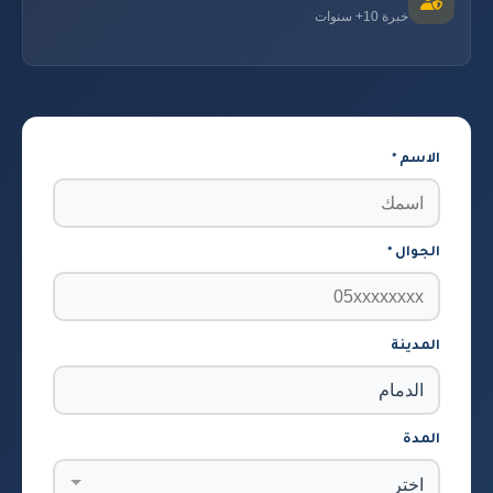
خبرة 10+ سنوات
الاسم *
الجوال *
المدينة
المدة