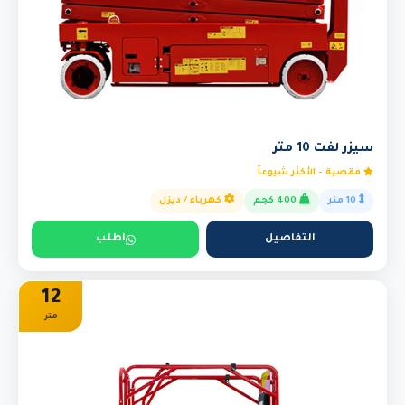
سيزر لفت 10 متر
مقصية - الأكثر شيوعاً
10 متر
400 كجم
كهرباء / ديزل
التفاصيل
اطلب
12
متر