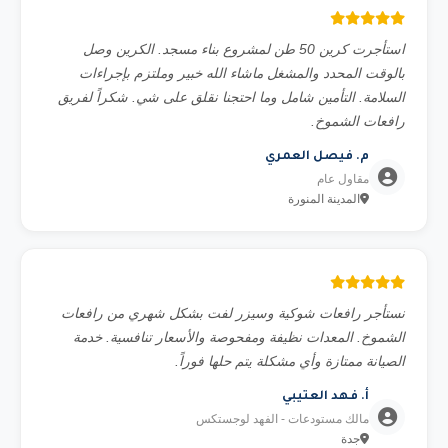
استأجرت كرين 50 طن لمشروع بناء مسجد. الكرين وصل
بالوقت المحدد والمشغل ماشاء الله خبير وملتزم بإجراءات
السلامة. التأمين شامل وما احتجنا نقلق على شي. شكراً لفريق
رافعات الشموخ.
م. فيصل العمري
مقاول عام
المدينة المنورة
نستأجر رافعات شوكية وسيزر لفت بشكل شهري من رافعات
الشموخ. المعدات نظيفة ومفحوصة والأسعار تنافسية. خدمة
الصيانة ممتازة وأي مشكلة يتم حلها فوراً.
أ. فهد العتيبي
مالك مستودعات - الفهد لوجستكس
جدة