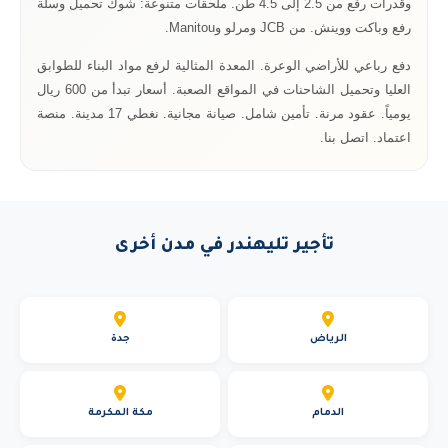
وقدرات رفع من 2.5 إلى 4.5 طن. ملحقات متنوعة: شوك تحميل وسلة
رفع وباكت ووينش. من JCB ومرلو وManitou.
دفع رباعي للأراضي الوعرة. المعدة المثالية لرفع مواد البناء للطوابق
العليا وتحميل الشاحنات في المواقع الصعبة. أسعار تبدأ من 600 ريال
يومياً. عقود مرنة. تأمين شامل. صيانة مجانية. نغطي 17 مدينة. منصة
اعتماد. اتصل بنا.
تأجير تليهندر في مدن أخرى
الرياض
جدة
الدمام
مكة المكرمة