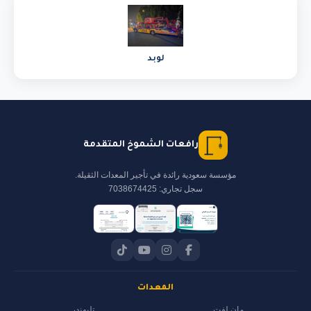
لوبد
رافعات الشموخ المتقدمة
مؤسسة سعودية رائدة في تأجير المعدات الثقيلة.
سجل تجاري: 7038674425
المعدات
مان لفت
تليهندر