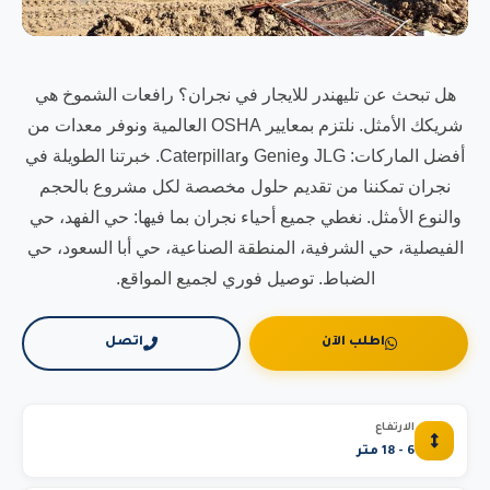
هل تبحث عن تليهندر للايجار في نجران؟ رافعات الشموخ هي
شريكك الأمثل. نلتزم بمعايير OSHA العالمية ونوفر معدات من
أفضل الماركات: JLG وGenie وCaterpillar. خبرتنا الطويلة في
نجران تمكننا من تقديم حلول مخصصة لكل مشروع بالحجم
والنوع الأمثل. نغطي جميع أحياء نجران بما فيها: حي الفهد، حي
الفيصلية، حي الشرفية، المنطقة الصناعية، حي أبا السعود، حي
الضباط. توصيل فوري لجميع المواقع.
اطلب الآن
اتصل
الارتفاع
6 - 18 متر