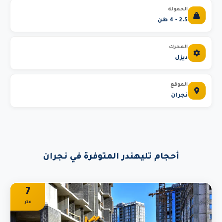
الحمولة
2.5 - 4 طن
المحرك
ديزل
الموقع
نجران
أحجام تليهندر المتوفرة في نجران
7
متر