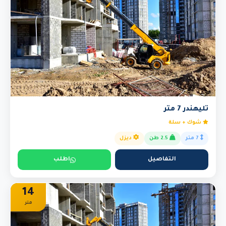
تليهندر 7 متر
شوك + سلة
7 متر
2.5 طن
ديزل
التفاصيل
اطلب
14
متر