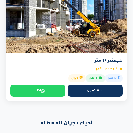
تليهندر 17 متر
أكبر حجم - قوي
17 متر
4 طن
ديزل
التفاصيل
اطلب
أحياء نجران المغطاة