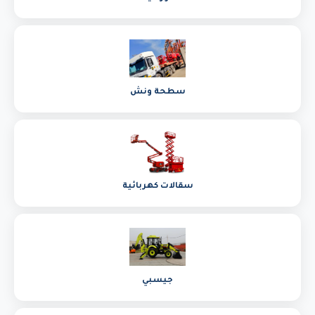
سطحة ونش
سقالات كهربائية
جيسبي