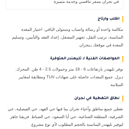
في نجران بسعر تنافسي وخدمة متميزة.
اطلب وارتاح
مكالمة واحدة أو رسالة واتساب وسنتولى الباقي: اختيار المعدة
المناسبة، ترتيب النقل، تجهيز المشغل، إعداد العقد والتأمين، وتسليم
المعدة في موقعك بـنجران.
المواصفات الفنية لـ تليهندر المتوفرة
نوفر تليهندر بارتفاعات 6 - 18 متر وحمولات 2.5 - 4 طن. المحرك:
ديزل. جميع المعدات حاصلة على شهادات TUV ومطابقة لمعايير
السلامة.
نطاق التغطية في نجران
نغطي جميع مناطق وأحياء نجران بما فيها حي الفهد، حي الفيصلية، حي
الشرفية، المنطقة الصناعية، حي أبا السعود، حي الضباط. فريقنا جاهز
لتوفير تليهندر المناسبة بالحجم المطلوب لأي نوع مشروع.