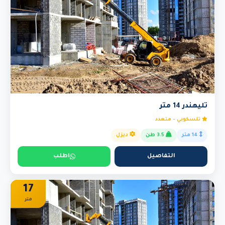
تليهندر 14 متر
تلسكوبي - متعدد
14 متر
3.5 طن
ديزل
التفاصيل
اطلب
17
متر