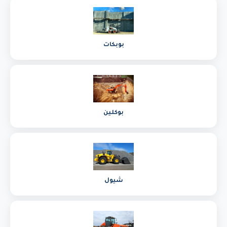
بوبكات
بوكلين
شيول