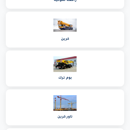
رافعة شوكية
كرين
بوم ترك
تاور كرين