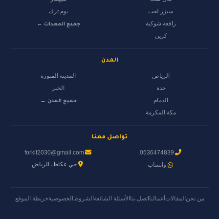
سيزر لفت
بوم ترك
رافعة شوكية
جميع المعدات ←
كرين
المدن
الرياض
المدينة المنورة
جدة
الخبر
الدمام
جميع المدن ←
مكة المكرمة
تواصل معنا
forkif2030@gmail.com
0536474839
حي عكاظ، الرياض
واتساب
من نحن
المقالات
أعمالنا
اتصل بنا
الأسئلة الشائعة
الشروط
الخصوصية
خريطة الموقع