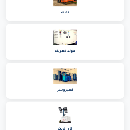
دكاك
مولد كهرباء
كمبروسر
تاور لايت