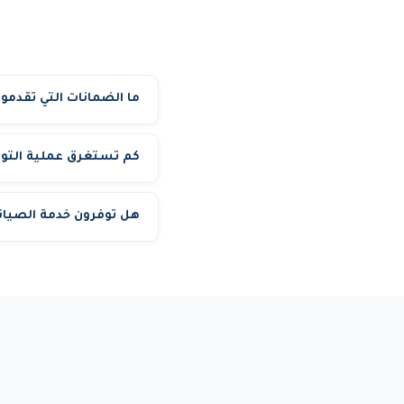
ما الضمانات التي تقدمون
كم تستغرق عملية التو
فترة الإيجار. تبديل فوري 
مشروعك.
وصول المعدة في الوقت ال
هل توفرون خدمة الصيانة 
نعم، نوفر صيانة وقائية دو
مشروعك.