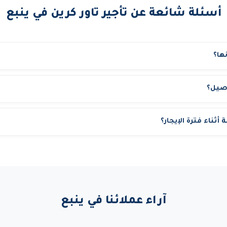
أسئلة شائعة عن تأجير تاور كرين في ينبع
ها؟
نقدم عدة ضمانات: معدات مفحوصة بشهادات TUV سارية. تأمين شامل مجاني ضد المخاطر وا
صيل؟
للمعدة في حالة أي عطل فني. تعويض عن ساعات التوقف إذا تأخر البديل. مدي
مطلوب.
أثناء فترة الإيجار؟
رية مجانية خلال فترة الإيجار. وفي حالة أي عطل، نوفر بديل فوري خلال ساعا
آراء عملائنا في ينبع