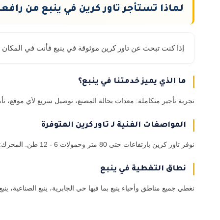
لماذا تستأجر تاور كرين في ينبع من راف
إذا كنت تبحث عن تاور كرين موثوقة في ينبع فأنت في المكان الصحيح. أحدث المعدات العا
ما الذي يميز خدمتنا في ينبع؟
تجربة تأجير متكاملة: معدات بحالة المصنع، توصيل سريع لأي موقع، تأمين شامل،
المواصفات الفنية لـ تاور كرين المتوفرة
نوفر تاور كرين بارتفاعات حتى 80 متر وحمولات 6 - 12 طن. المحرك: كهرباء. جميع المعدات حاصلة على شهادات TUV ومطابقة لمعايير السلامة.
نطاق التغطية في ينبع
نغطي جميع مناطق وأحياء ينبع بما فيها حي الجابرية، ينبع الصناعية، ين