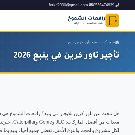
forkif2030@gmail.com
0536474839
رافعات الشموخ
المتقدمة للمعدات الثقيلة
›
تاور كرين
›
ينبع
›
تاور كرين ينبع
تأجير تاور كرين في ينبع 2026
معدات من أفضل
لكل مشروع بالحجم والنوع الأمثل. نغطي جميع أحياء ينبع بما فيها