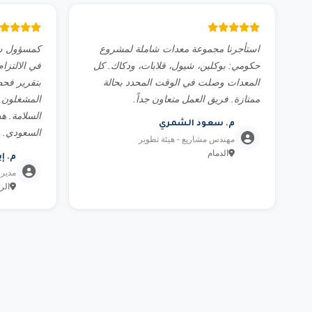
استأجرنا مجموعة معدات شاملة لمشروع
كمسؤول سل
حكومي: بوكلين، شيول، قلابات، ودكاك. كل
المعدات وصلت في الوقت المحدد بحالة
بتقرير فح
ممتازة. فريق العمل متعاون جداً.
المشغلون م
السلامة. ه
م. سعود الشمري
السعودي.
مهندس مشاريع - هيئة تطوير
الدمام
م. إ
مدير 
الر