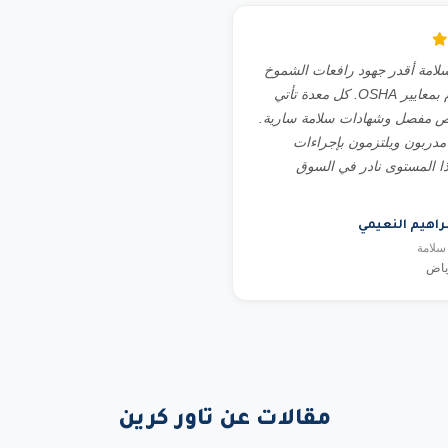
امة أقدر جهود رافعات الشموخ
في الالتزام بمعايير OSHA. كل معدة تأتي
ص مفصل وشهادات سلامة سارية.
دربون ويلتزمون بإجراءات
ذا المستوى نادر في السوق
براهيم النعيمي
سلامة
ياض
مقالات عن تاور كرين