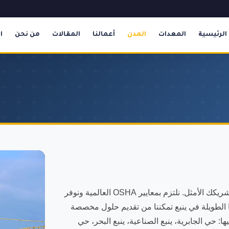
الرئيسية
المعدات
المدن
أعمالنا
المقالات
من نحن
ا
هل تبحث عن تاور كرين للايجار في ينبع؟ رافعات الشموخ هي شريكك الأمثل. نلتزم بمعايير OSHA العالمية ونوفر
 الماركات: JLG وGenie وCaterpillar. خبرتنا الطويلة في ينبع تمكننا من تقديم حلول مخصصة
: حي الجابرية، ينبع الصناعية، ينبع البحر، حي