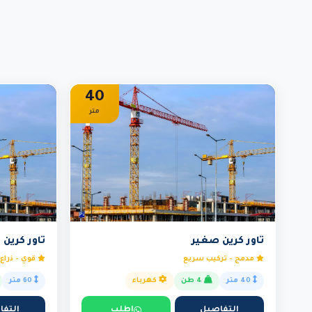
40
متر
تاور كرين صغير
تاور كرين
مدمج - تركيب سريع
قوي - ذراع 60 م
40 متر
4 طن
كهرباء
60 متر
التفاصيل
اطلب
التفا