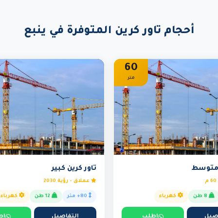
أحجام تاور كرين المتوفرة في ينبع
60
متر
 متوسط
تاور كرين كبير
عملاق - رؤية 2030
8 طن
كهرباء
80+ متر
12 طن
كهرباء
صيل
اطلب
التفاصيل
اط