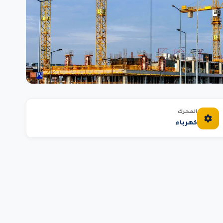
المحرك
كهرباء