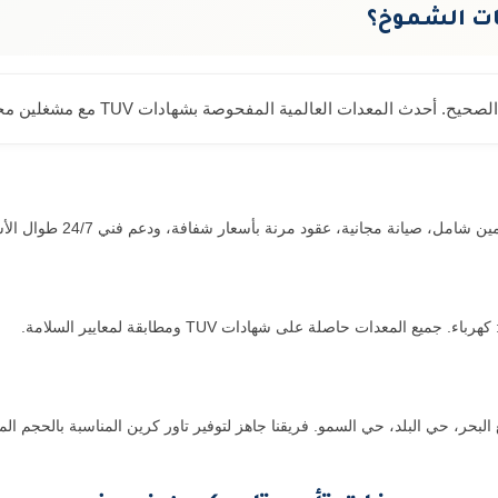
عات الشموخ؟
لمية المفحوصة بشهادات TUV مع مشغلين محترفين يعرفون مشاريع ينبع جيداً.
 صيانة مجانية، عقود مرنة بأسعار شفافة، ودعم فني 24/7 طوال الأسبوع.
بع البحر، حي البلد، حي السمو. فريقنا جاهز لتوفير تاور كرين المناسبة بالحجم 