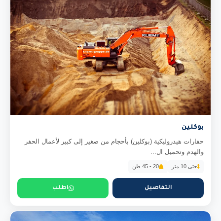
بوكلين
حفارات هيدروليكية (بوكلين) بأحجام من صغير إلى كبير لأعمال الحفر
والهدم وتحميل ال...
حتى 10 متر
20 - 45 طن
التفاصيل
اطلب