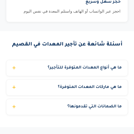
حجز سهل وسريع
احجز عبر الواتساب أو الهاتف واستلم المعدة في نفس اليوم
أسئلة شائعة عن تأجير المعدات في القصيم
ما هي أنواع المعدات المتوفرة للتأجير؟
نوفر أكثر من 22 نوع معدة تشمل: مان لفت (بوم لفت)، سيزر
ما هي ماركات المعدات المتوفرة؟
لفت (رافعة مقصية)، رافعات شوكية (فوركلفت)، كرينات
هيدروليكية، تليهندر، بوم ترك، تاور كرين، بوبكات، بوكلين،
نعمل مع أفضل الماركات العالمية: JLG، Genie، Haulotte،
شيول، قلاب، بلدوزر، جريدر، دكاك، مولدات كهرباء، كمبروسر،
ما الضمانات التي تقدمونها؟
Skyjack (رافعات)، Toyota، Mitsubishi، Hyster (فوركلفت)،
تاور لايت، سطحة ونش، وغيرها. جميع المعدات حديثة ومفحوصة
Liebherr، Tadano (كرينات)، JCB، Merlo (تليهندر)،
فنياً.
نقدم عدة ضمانات: معدات مفحوصة بشهادات TUV سارية.
Caterpillar، Komatsu (حفارات ولودرات).
تأمين شامل مجاني ضد المخاطر والحوادث. صيانة وقائية مجانية