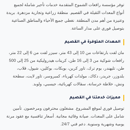
توفر مؤسسة رافعات الشموخ المتقدمة خدمات تأجير شاملة لجميع
أنواع المعدات الثقيلة في القصيم. منطقة زراعية وتجارية مزدهرة. بريدة
وعنيزة من أهم مدن المنطقة. نغطي جميع الأحياء والمناطق الصناعية
بتوصيل فوري على مدار الساعة.
المعدات المتوفرة في القصيم
مان لفت بارتفاعات من 10 إلى 43 متر، سيزر لفت من 6 إلى 22 متر،
رافعات شوكية من 3 إلى 16 طن، كرينات هيدروليكية من 25 إلى 500
طن، تليهندر، بوم ترك، تاور كرين، بوبكات، بوكلين، شيول، قلاب،
بلدوزر، جريدر، دكاك، مولدات كهرباء، كمبروسر، تاور لايت، سطحة
ونش، خلاطة خرسانة، سقالات كهربائية، جيسبي، ولوبد.
مميزات خدمتنا في القصيم
توصيل فوري لموقع المشروع. مشغلون محترفون ومرخصون. تأمين
شامل على المعدات. صيانة وقائية مجانية. أسعار تنافسية مع عقود مرنة
يومية وشهرية وسنوية. دعم فني 24/7.