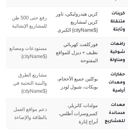
كرينات
كرين هيدروليكي، تاور
رفع حتى 500 طن
متنقلة
كرين لمشاريع
للمشاريع الإنشائية
وثابتة
{$cityName} الكبرى
رافعات
فوركلفت كهربائي
مستودعات ومصانع
شوكية
نظيف + ديزل للمواقع
{$cityName}
ومناولة
المفتوحة
حفارات
مشاريع الطرق
بوكلين جميع الأحجام،
ومعدات
والبنية التحتية في
بوبكات، شيول لودر
أرضية
{$cityName}
معدات
مولدات كاتربلر،
دعم مواقع العمل
مساندة
كمبروسرات أطلس،
بالطاقة والإضاءة
للمشاريع
أبراج إنارة