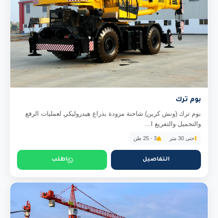
بوم ترك
بوم ترك (ونش كرين) شاحنة مزودة بذراع هيدروليكي لعمليات الرفع
والتحميل والتفريغ ا...
حتى 30 متر
3 - 25 طن
التفاصيل
اطلب