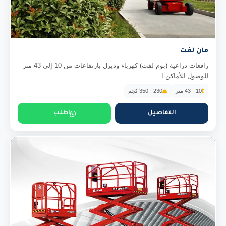
مان لفت
رافعات ذراعية (بوم لفت) كهرباء وديزل بارتفاعات من 10 إلى 43 متر
للوصول للأماكن ا...
10 - 43 متر
230 - 350 كجم
التفاصيل
اطلب