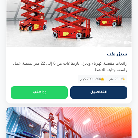
سيزر لفت
رافعات مقصية كهرباء وديزل بارتفاعات من 6 إلى 22 متر بمنصة عمل
واسعة وثابتة للتشط...
6 - 22 متر
300 - 700 كجم
التفاصيل
اطلب