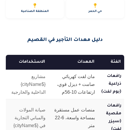
حي الحمر
المنطقة الصناعية
دليل معدات التأجير في القصيم
الفئة
المعدات
الاستخدامات
رافعات
مان لفت كهربائي
مشاريع
ذراعية
صامت + ديزل قوي،
{$cityName}
(بوم لفت)
ارتفاعات 10-56م
الداخلية والخارجية
رافعات
منصات عمل مستقرة
صيانة المولات
مقصية
بمساحة واسعة، 6-22
والمباني التجارية
(سيزر
متر
في {$cityName}
لفت)