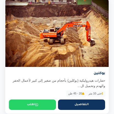
بوكلين
حفارات هيدروليكية (بوكلين) بأحجام من صغير إلى كبير لأعمال الحفر
والهدم وتحميل ال...
حتى 10 متر
20 - 45 طن
التفاصيل
اطلب