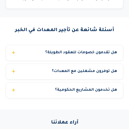
أسئلة شائعة عن تأجير المعدات في الخبر
هل تقدمون خصومات للعقود الطويلة؟
نعم. العقود الشهرية توفر من 30% إلى 40% مقارنة بالسعر
هل توفرون مشغلين مع المعدات؟
اليومي. العقود السنوية توفر حتى 50%. المشاريع الحكومية
والشركات الكبرى تحصل على أسعار خاصة. اتصل بنا لمناقشة
نعم، نوفر مشغلين محترفين ومرخصين بخبرة تتجاوز 10
احتياجك والحصول على أفضل سعر.
هل تخدمون المشاريع الحكومية؟
سنوات. يمكنك اختيار استئجار المعدة مع مشغل أو بدون حسب
رغبتك. جميع مشغلينا حاصلين على شهادات السلامة المهنية.
نعم، نحن مسجلون في منصة اعتماد ونخدم الجهات الحكومية
والشركات الكبرى والمشاريع الخاصة. نوفر جميع المستندات
المطلوبة للمناقصات الحكومية.
آراء عملائنا