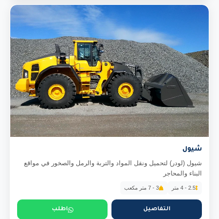
شيول
شيول (لودر) لتحميل ونقل المواد والتربة والرمل والصخور في مواقع
البناء والمحاجر
2.5 - 4 متر
3 - 7 متر مكعب
التفاصيل
اطلب