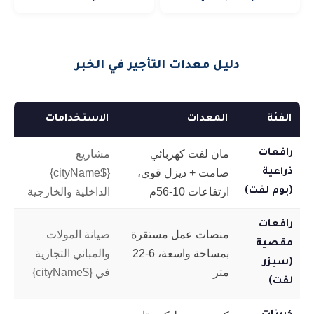
دليل معدات التأجير في الخبر
الفئة
المعدات
الاستخدامات
رافعات
مان لفت كهربائي
مشاريع
ذراعية
صامت + ديزل قوي،
{$cityName}
(بوم لفت)
ارتفاعات 10-56م
الداخلية والخارجية
رافعات
منصات عمل مستقرة
صيانة المولات
مقصية
بمساحة واسعة، 6-22
والمباني التجارية
(سيزر
متر
في {$cityName}
لفت)