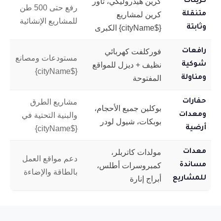
كرينات
كرين هيدروليكي، تاور
رفع حتى 500 طن
متنقلة
كرين لمشاريع
للمشاريع الإنشائية
وثابتة
{$cityName} الكبرى
رافعات
فوركلفت كهربائي
مستودعات ومصانع
شوكية
نظيف + ديزل للمواقع
{$cityName}
ومناولة
المفتوحة
حفارات
مشاريع الطرق
بوكلين جميع الأحجام،
ومعدات
والبنية التحتية في
بوبكات، شيول لودر
أرضية
{$cityName}
معدات
مولدات كاتربلر،
دعم مواقع العمل
مساندة
كمبروسرات أطلس،
بالطاقة والإضاءة
للمشاريع
أبراج إنارة