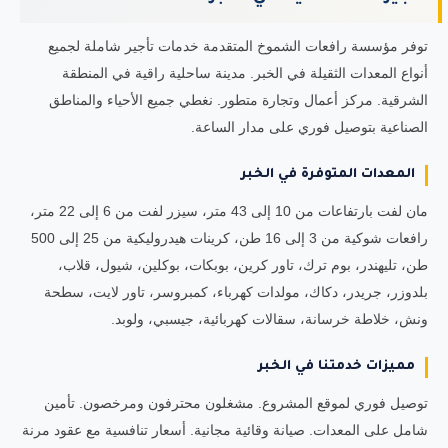
توفر مؤسسة رافعات الشموخ المتقدمة خدمات تأجير شاملة لجميع
أنواع المعدات الثقيلة في الخبر. مدينة ساحلية راقية في المنطقة
الشرقية. مركز أعمال وتجارة متطور. نغطي جميع الأحياء والمناطق
الصناعية بتوصيل فوري على مدار الساعة.
المعدات المتوفرة في الخبر
مان لفت بارتفاعات من 10 إلى 43 متر، سيزر لفت من 6 إلى 22 متر،
رافعات شوكية من 3 إلى 16 طن، كرينات هيدروليكية من 25 إلى 500
طن، تليهندر، بوم ترك، تاور كرين، بوبكات، بوكلين، شيول، قلاب،
بلدوزر، جريدر، دكاك، مولدات كهرباء، كمبروسر، تاور لايت، سطحة
ونش، خلاطة خرسانة، سقالات كهربائية، جيسبي، ولوبد.
مميزات خدمتنا في الخبر
توصيل فوري لموقع المشروع. مشغلون محترفون ومرخصون. تأمين
شامل على المعدات. صيانة وقائية مجانية. أسعار تنافسية مع عقود مرنة