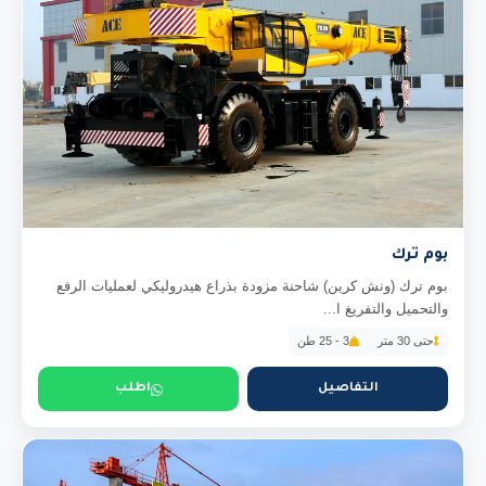
بوم ترك
بوم ترك (ونش كرين) شاحنة مزودة بذراع هيدروليكي لعمليات الرفع
والتحميل والتفريغ ا...
حتى 30 متر
3 - 25 طن
التفاصيل
اطلب