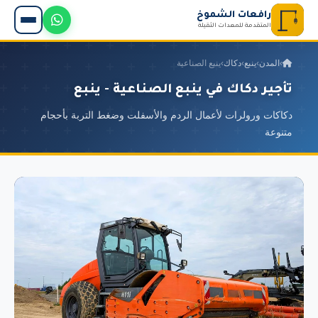
رافعات الشموخ
المتقدمة للمعدات الثقيلة
›
المدن
›
ينبع
›
دكاك
›
ينبع الصناعية
تأجير دكاك في ينبع الصناعية - ينبع
دكاكات ورولرات لأعمال الردم والأسفلت وضغط التربة بأحجام
متنوعة