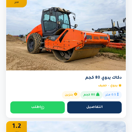
متر
دكاك يدوي 80 كجم
يدوي - خفيف
0.5 متر
80 كجم
بنزين
التفاصيل
اطلب
1.2