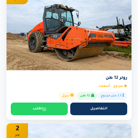
رولر 12 طن
مزدوج - أسفلت
2.1 متر مزدوج
12 طن
ديزل
التفاصيل
اطلب
2
متر