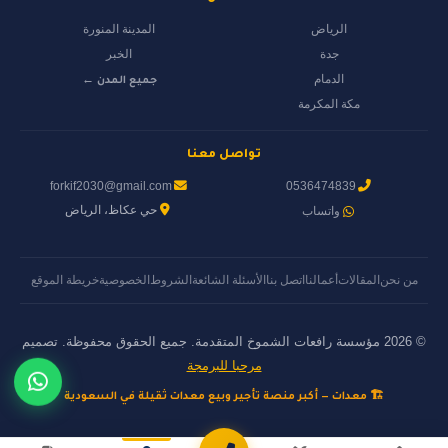
الرياض
المدينة المنورة
جدة
الخبر
الدمام
جميع المدن ←
مكة المكرمة
تواصل معنا
forkif2030@gmail.com
0536474839
حي عكاظ، الرياض
واتساب
من نحن
المقالات
أعمالنا
اتصل بنا
الأسئلة الشائعة
الشروط
الخصوصية
خريطة الموقع
© 2026 مؤسسة رافعات الشموخ المتقدمة. جميع الحقوق محفوظة. تصميم
مرحبا للبرمجة
🏗️ معدات — أكبر منصة تأجير وبيع معدات ثقيلة في السعودية