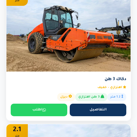
متر
دكاك 3 طن
اهتزازي - خفيف
1.2 متر
3 طن اهتزازي
ديزل
التفاصيل
اطلب
2.1
متر