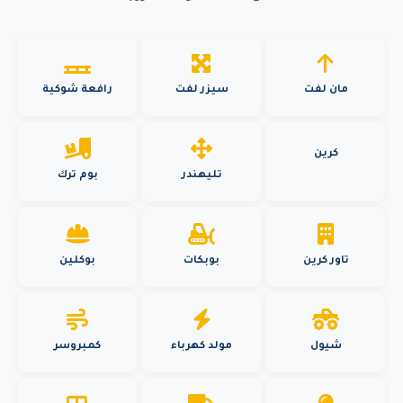
مان لفت
سيزر لفت
رافعة شوكية
كرين
تليهندر
بوم ترك
تاور كرين
بوبكات
بوكلين
شيول
مولد كهرباء
كمبروسر