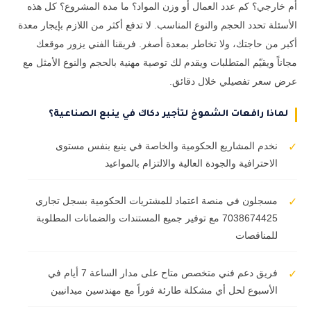
أم خارجي؟ كم عدد العمال أو وزن المواد؟ ما مدة المشروع؟ كل هذه
الأسئلة تحدد الحجم والنوع المناسب. لا تدفع أكثر من اللازم بإيجار معدة
أكبر من حاجتك، ولا تخاطر بمعدة أصغر. فريقنا الفني يزور موقعك
مجاناً ويقيّم المتطلبات ويقدم لك توصية مهنية بالحجم والنوع الأمثل مع
عرض سعر تفصيلي خلال دقائق.
لماذا رافعات الشموخ لتأجير دكاك في ينبع الصناعية؟
نخدم المشاريع الحكومية والخاصة في ينبع بنفس مستوى
✓
الاحترافية والجودة العالية والالتزام بالمواعيد
مسجلون في منصة اعتماد للمشتريات الحكومية بسجل تجاري
✓
7038674425 مع توفير جميع المستندات والضمانات المطلوبة
للمناقصات
فريق دعم فني متخصص متاح على مدار الساعة 7 أيام في
✓
الأسبوع لحل أي مشكلة طارئة فوراً مع مهندسين ميدانيين