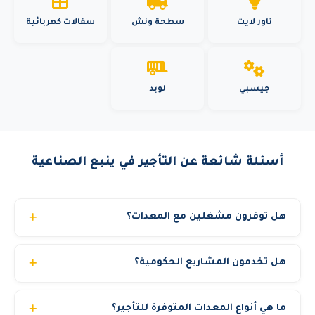
تاور لايت
سطحة ونش
سقالات كهربائية
جيسبي
لوبد
أسئلة شائعة عن التأجير في ينبع الصناعية
هل توفرون مشغلين مع المعدات؟
نعم، نوفر مشغلين محترفين ومرخصين بخبرة تتجاوز 10
هل تخدمون المشاريع الحكومية؟
سنوات. يمكنك اختيار استئجار المعدة مع مشغل أو بدون حسب
رغبتك. جميع مشغلينا حاصلين على شهادات السلامة المهنية.
نعم، نحن مسجلون في منصة اعتماد ونخدم الجهات الحكومية
ما هي أنواع المعدات المتوفرة للتأجير؟
والشركات الكبرى والمشاريع الخاصة. نوفر جميع المستندات