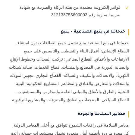
فواتير إلكترونية معتمدة من هيئة الزكاة والضريبة مع شهادة
✓
ضريبية سارية رقم 312133755600003
خدماتنا في ينبع الصناعية - ينبع
خدماتنا في ينبع الصناعية بينبع تشمل جميع القطاعات بدون استثناء.
القطاع الإنشائي: أعمال البناء والتشطيب والتأسيس على جميع
الارتفاعات والأعماق. القطاع الصناعي: تركيب المعدات وخطوط الإنتاج
والصيانة الدورية في المصانع والمنشآت. قطاع الخدمات: صيانة شبكات
الكهرباء والاتصالات والتكييف والسباكة. القطاع التجاري: تجهيز المولات
والمحلات والمعارض والفنادق والمطاعم. المشاريع الحكومية: البنية
التحتية والطرق والأنفاق والمباني العامة والمدارس والمستشفيات.
القطاع السياحي: المنتجعات والفنادق والمتنزهات والمشاريع الترفيهية.
معايير السلامة والجودة
معايير السلامة في رافعات الشموخ تتوافق مع أعلى المعايير الدولية.
كل معدة مزودة بأنظمة أمان متعددة تشمل مستشعرات حمولة زائدة