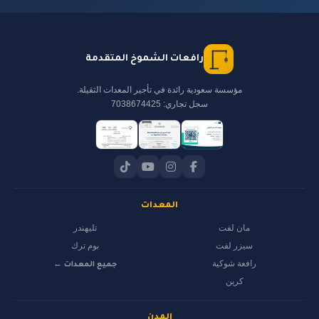
رافعات الشموخ المتقدمة
مؤسسة سعودية رائدة في تأجير المعدات الثقيلة.
سجل تجاري: 7038674425
المعدات
مان لفت
تليهندر
سيزر لفت
بوم ترك
رافعة شوكية
جميع المعدات ←
كرين
المدن