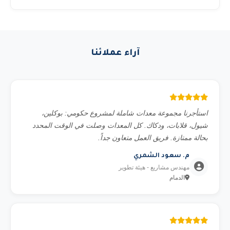
المطلوبة للمناقصات الحكومية.
نوفر أكثر من 22 نوع معدة تشمل: مان لفت (بوم لفت)، سيزر
لفت (رافعة مقصية)، رافعات شوكية (فوركلفت)، كرينات
هيدروليكية، تليهندر، بوم ترك، تاور كرين، بوبكات، بوكلين،
آراء عملائنا
شيول، قلاب، بلدوزر، جريدر، دكاك، مولدات كهرباء، كمبروسر،
تاور لايت، سطحة ونش، وغيرها. جميع المعدات حديثة ومفحوصة
فنياً.
استأجرنا مجموعة معدات شاملة لمشروع حكومي: بوكلين،
شيول، قلابات، ودكاك. كل المعدات وصلت في الوقت المحدد
بحالة ممتازة. فريق العمل متعاون جداً.
م. سعود الشمري
مهندس مشاريع - هيئة تطوير
الدمام