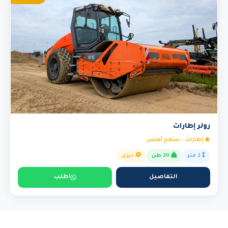
رولر إطارات
إطارات - سطح أملس
2 متر
20 طن
ديزل
التفاصيل
اطلب