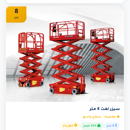
8
متر
سيزر لفت 8 متر
مقصية - سطح واسع
8 متر
350 كجم
كهرباء