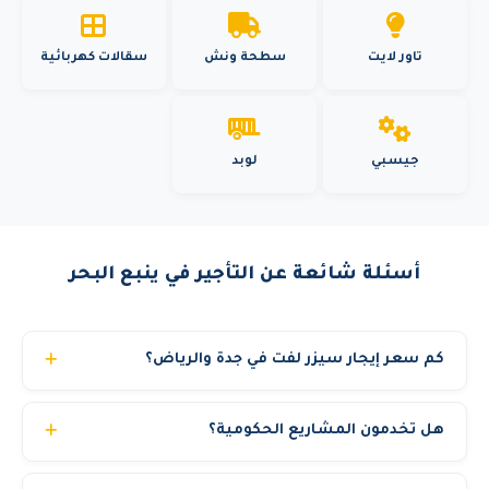
تاور لايت
سطحة ونش
سقالات كهربائية
جيسبي
لوبد
أسئلة شائعة عن التأجير في ينبع البحر
كم سعر إيجار سيزر لفت في جدة والرياض؟
يبدأ سعر تأجير سيزر لفت من 250 ريال يومياً للسيزر 6 متر
هل تخدمون المشاريع الحكومية؟
كهربائي ويزيد حسب الارتفاع والنوع. السيزر لفت الديزل 12 متر
يبدأ من 500 ريال يومياً. العقود الشهرية توفر حتى 40% من
نعم، نحن مسجلون في منصة اعتماد ونخدم الجهات الحكومية
التكلفة اليومية. السعر شامل التوصيل والتأمين. اتصل بنا