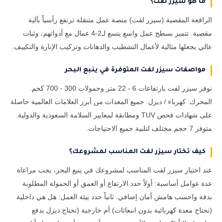
ما هو سيزر لفت؟
الرافعة المقصية (سيزر لفت) منصة عمل متنقلة ترتفع رأسياً بآلية
مقصية. تتميز بسطح عمل واسع يتسع لـ2-4 عمال مع أدواتهم، وثبات
عالي يجعلها مثالية لأعمال التشطيب والدهانات وتركيب الإنارة والتكييف.
مواصفات سيزر لفت المتوفرة في ينبع البحر
نوفر سيزر لفت بارتفاعات 6 - 22 متر وحمولات 300 - 700 كجم.
المحرك: كهرباء / ديزل. جميع المعدات من أبرز العلامات العالمية حاصلة
على شهادات فحص TUV ومطابقة لمعايير السلامة السعودية والدولية.
متوفر 7 حجم مختلف لتلبية جميع الاحتياجات.
كيف تختار سيزر لفت المناسب لمشروعك؟
عند اختيار سيزر لفت المناسب لمشروعك في ينبع البحر، يجب مراعاة
عدة عوامل أساسية: أولاً حدد الارتفاع أو العمق أو الحمولة المطلوبة
بدقة واحسب هامش أمان إضافي. ثانياً حدد بيئة العمل: هل هي داخلية
(تحتاج معدة كهربائية بدون انبعاثات) أم خارجية (تحتاج ديزل بدفع