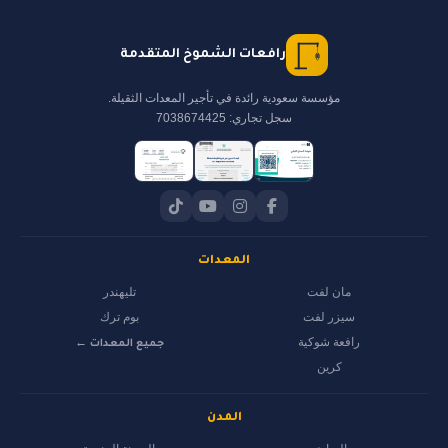
رافعات الشموخ المتقدمة
مؤسسة سعودية رائدة في تأجير المعدات الثقيلة.
سجل تجاري: 7038674425
المعدات
مان لفت
تليهندر
سيزر لفت
بوم ترك
رافعة شوكية
جميع المعدات ←
كرين
المدن