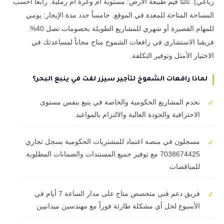
رباعي). ثالثاً قيّم طبيعة الأرض: مستوية أم وعرة أم رملية. رابعاً احسب
المساحة المتاحة للمعدة في الموقع. خامساً حدد مدة الإيجار: يومي
للمهام القصيرة أو شهري للمشاريع الطويلة بخصومات تصل 40%.
فريقنا الاستشاري في رافعات الشموخ متاح مجاناً لمساعدتك في
الاختيار الأمثل وتوفير التكلفة.
لماذا رافعات الشموخ لتأجير سيزر لفت في ينبع البحر؟
نخدم المشاريع الحكومية والخاصة في ينبع بنفس مستوى
✓
الاحترافية والجودة العالية والالتزام بالمواعيد
مسجلون في منصة اعتماد للمشتريات الحكومية بسجل تجاري
✓
7038674425 مع توفير جميع المستندات والضمانات المطلوبة
للمناقصات
فريق دعم فني متخصص متاح على مدار الساعة 7 أيام في
✓
الأسبوع لحل أي مشكلة طارئة فوراً مع مهندسين ميدانيين