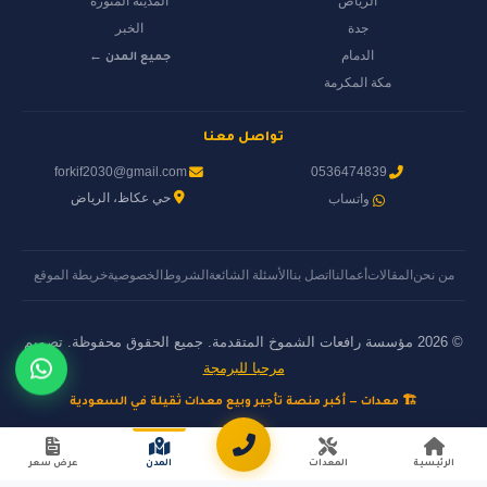
الرياض
المدينة المنورة
جدة
الخبر
الدمام
جميع المدن ←
مكة المكرمة
تواصل معنا
forkif2030@gmail.com
0536474839
حي عكاظ، الرياض
واتساب
من نحن
المقالات
أعمالنا
اتصل بنا
الأسئلة الشائعة
الشروط
الخصوصية
خريطة الموقع
© 2026 مؤسسة رافعات الشموخ المتقدمة. جميع الحقوق محفوظة. تصميم
مرحبا للبرمجة
🏗️ معدات — أكبر منصة تأجير وبيع معدات ثقيلة في السعودية
الرئيسية
المعدات
المدن
عرض سعر