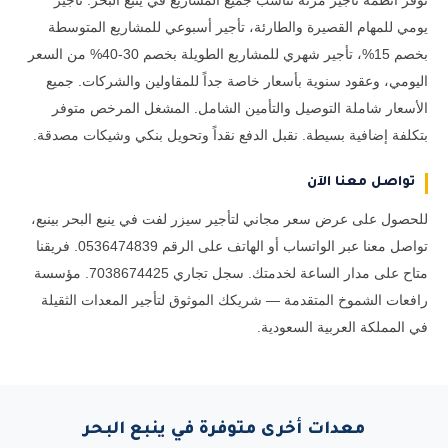
نوفر أنظمة تأجير مرنة تناسب جميع المشاريع في ينبع البحر: تأجير
يومي للمهام القصيرة والطارئة، تأجير أسبوعي للمشاريع المتوسطة
بخصم 15%، تأجير شهري للمشاريع الطويلة بخصم 30-40% من السعر
اليومي، وعقود سنوية بأسعار خاصة جداً للمقاولين والشركات. جميع
الأسعار شاملة التوصيل والتأمين الشامل. المشغل المرخص متوفر
بتكلفة إضافية بسيطة. نقبل الدفع نقداً وتحويل بنكي وشيكات مصدقة.
تواصل معنا الآن
للحصول على عرض سعر مجاني لتأجير سيزر لفت في ينبع البحر بينبع،
تواصل معنا عبر الواتساب أو الهاتف على الرقم 0536474839. فريقنا
متاح على مدار الساعة لخدمتك. سجل تجاري 7038674425. مؤسسة
رافعات الشموخ المتقدمة — شريكك الموثوق لتأجير المعدات الثقيلة
في المملكة العربية السعودية.
معدات أخرى متوفرة في ينبع البحر