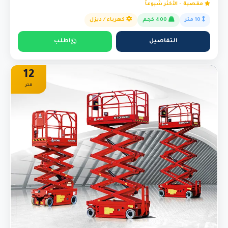
مقصية - الأكثر شيوعاً
10 متر
400 كجم
كهرباء / ديزل
التفاصيل
اطلب
12
متر