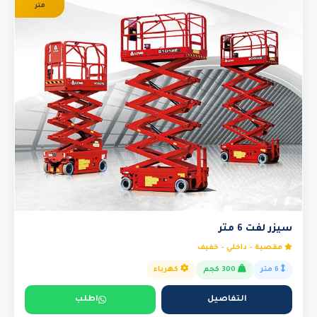
متر
سيزر لفت 6 متر
مقصية - داخلي - خفيف
6 متر
300 كجم
كهرباء
التفاصيل
اطلب