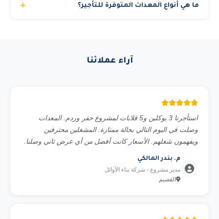
ما هي أنواع المعدات المتوفرة للتأجير؟
والشركات الكبرى والمشاريع الخاصة. نوفر جميع المستندات
للحصول على عرض سعر دقيق حسب احتياجك.
المطلوبة للمناقصات الحكومية.
نوفر أكثر من 22 نوع معدة تشمل: مان لفت (بوم لفت)، سيزر
لفت (رافعة مقصية)، رافعات شوكية (فوركلفت)، كرينات
هيدروليكية، تليهندر، بوم ترك، تاور كرين، بوبكات، بوكلين،
آراء عملائنا
شيول، قلاب، بلدوزر، جريدر، دكاك، مولدات كهرباء، كمبروسر،
تاور لايت، سطحة ونش، وغيرها. جميع المعدات حديثة ومفحوصة
فنياً.
استأجرنا 3 بوكلين و5 قلابات لمشروع حفر وردم. المعدات
وصلت في اليوم التالي بحالة ممتازة. المشغلين محترفين
ويفهمون شغلهم. الأسعار كانت أفضل من أي عرض ثاني وصلنا.
م. بندر المالكي
مدير مشروع - شركة بناء الأوائل
القصيم