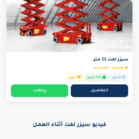
سيزر لفت 22 متر
مقصية - أكبر حجم
22 متر
700 كجم
ديزل
التفاصيل
اطلب
فيديو سيزر لفت أثناء العمل