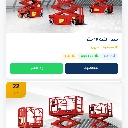
سيزر لفت 18 متر
مقصية - خارجي
18 متر
600 كجم
ديزل
التفاصيل
اطلب
22
متر