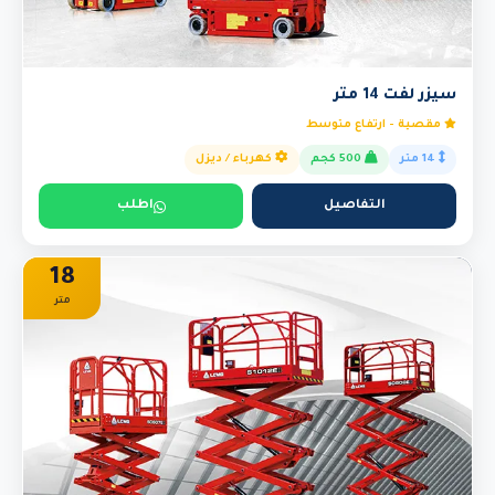
سيزر لفت 14 متر
مقصية - ارتفاع متوسط
14 متر
500 كجم
كهرباء / ديزل
التفاصيل
اطلب
18
متر