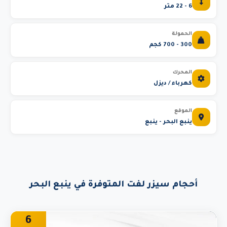
6 - 22 متر
الحمولة
300 - 700 كجم
المحرك
كهرباء / ديزل
الموقع
ينبع البحر - ينبع
أحجام سيزر لفت المتوفرة في ينبع البحر
6