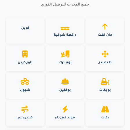
جميع المعدات للتوصيل الفوري
كرين
مان لفت
رافعة شوكية
تليهندر
بوم ترك
تاور كرين
بوبكات
بوكلين
شيول
دكاك
مولد كهرباء
كمبروسر