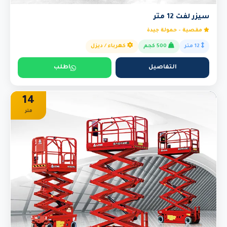
سيزر لفت 12 متر
مقصية - حمولة جيدة
12 متر
500 كجم
كهرباء / ديزل
التفاصيل
اطلب
14
متر