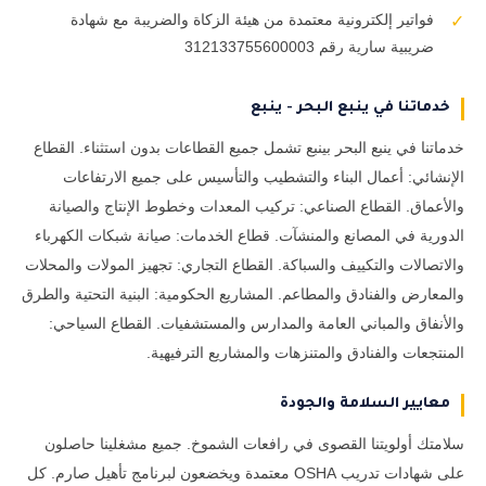
فواتير إلكترونية معتمدة من هيئة الزكاة والضريبة مع شهادة
✓
ضريبية سارية رقم 312133755600003
خدماتنا في ينبع البحر - ينبع
خدماتنا في ينبع البحر بينبع تشمل جميع القطاعات بدون استثناء. القطاع
الإنشائي: أعمال البناء والتشطيب والتأسيس على جميع الارتفاعات
والأعماق. القطاع الصناعي: تركيب المعدات وخطوط الإنتاج والصيانة
الدورية في المصانع والمنشآت. قطاع الخدمات: صيانة شبكات الكهرباء
والاتصالات والتكييف والسباكة. القطاع التجاري: تجهيز المولات والمحلات
والمعارض والفنادق والمطاعم. المشاريع الحكومية: البنية التحتية والطرق
والأنفاق والمباني العامة والمدارس والمستشفيات. القطاع السياحي:
المنتجعات والفنادق والمتنزهات والمشاريع الترفيهية.
معايير السلامة والجودة
سلامتك أولويتنا القصوى في رافعات الشموخ. جميع مشغلينا حاصلون
على شهادات تدريب OSHA معتمدة ويخضعون لبرنامج تأهيل صارم. كل