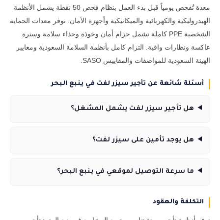
معدة تُفحص يومياً قبل بدء العمل بنظام فحص 50 نقطة يشمل الأنظمة
الهيدروليكية والكهربائية والميكانيكية وأجهزة الأمان. نوفر معدات الحماية
الشخصية PPE كاملة تشمل حزام أمان وخوذة وحذاء سلامة وسترة
عاكسة ونظارات واقية. التزام كامل بأنظمة السلامة السعودية ومعايير
الهيئة السعودية للمواصفات والمقاييس SASO.
أسئلة شائعة عن تأجير سيزر لفت في ينبع البحر
هل تأجير سيزر لفت يشمل المشغل؟
هل يوجد تأمين على سيزر لفت؟
ما سرعة التوصيل لموقعي في ينبع البحر؟
التكلفة والعقود