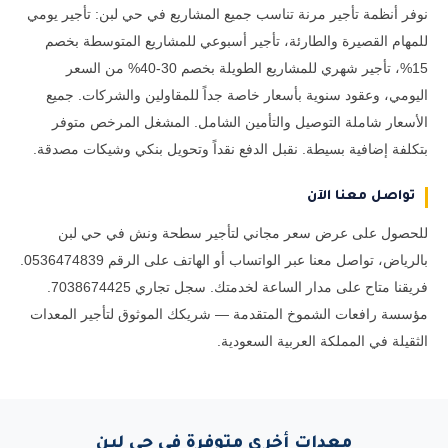
نوفر أنظمة تأجير مرنة تناسب جميع المشاريع في حي لبن: تأجير يومي
للمهام القصيرة والطارئة، تأجير أسبوعي للمشاريع المتوسطة بخصم
15%، تأجير شهري للمشاريع الطويلة بخصم 30-40% من السعر
اليومي، وعقود سنوية بأسعار خاصة جداً للمقاولين والشركات. جميع
الأسعار شاملة التوصيل والتأمين الشامل. المشغل المرخص متوفر
بتكلفة إضافية بسيطة. نقبل الدفع نقداً وتحويل بنكي وشيكات مصدقة.
تواصل معنا الآن
للحصول على عرض سعر مجاني لتأجير سطحة ونش في حي لبن
بالرياض، تواصل معنا عبر الواتساب أو الهاتف على الرقم 0536474839.
فريقنا متاح على مدار الساعة لخدمتك. سجل تجاري 7038674425.
مؤسسة رافعات الشموخ المتقدمة — شريكك الموثوق لتأجير المعدات
الثقيلة في المملكة العربية السعودية.
معدات أخرى متوفرة في حي لبن