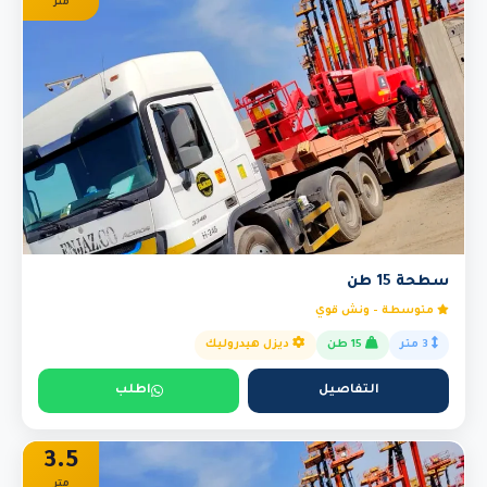
متر
سطحة 15 طن
متوسطة - ونش قوي
3 متر
15 طن
ديزل هيدروليك
التفاصيل
اطلب
3.5
متر