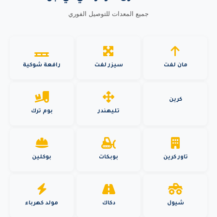
جميع المعدات للتوصيل الفوري
مان لفت
سيزر لفت
رافعة شوكية
كرين
تليهندر
بوم ترك
تاور كرين
بوبكات
بوكلين
شيول
دكاك
مولد كهرباء