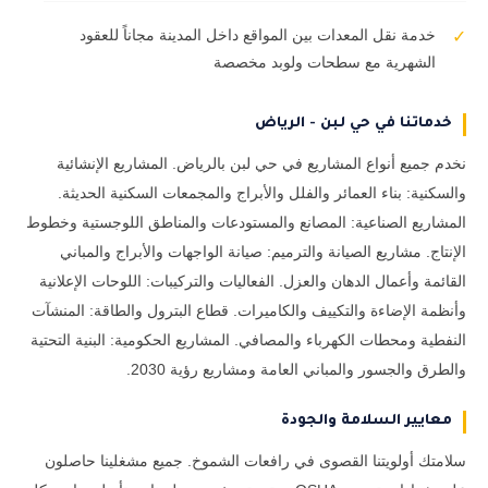
خدمة نقل المعدات بين المواقع داخل المدينة مجاناً للعقود
✓
الشهرية مع سطحات ولوبد مخصصة
خدماتنا في حي لبن - الرياض
نخدم جميع أنواع المشاريع في حي لبن بالرياض. المشاريع الإنشائية
والسكنية: بناء العمائر والفلل والأبراج والمجمعات السكنية الحديثة.
المشاريع الصناعية: المصانع والمستودعات والمناطق اللوجستية وخطوط
الإنتاج. مشاريع الصيانة والترميم: صيانة الواجهات والأبراج والمباني
القائمة وأعمال الدهان والعزل. الفعاليات والتركيبات: اللوحات الإعلانية
وأنظمة الإضاءة والتكييف والكاميرات. قطاع البترول والطاقة: المنشآت
النفطية ومحطات الكهرباء والمصافي. المشاريع الحكومية: البنية التحتية
والطرق والجسور والمباني العامة ومشاريع رؤية 2030.
معايير السلامة والجودة
سلامتك أولويتنا القصوى في رافعات الشموخ. جميع مشغلينا حاصلون