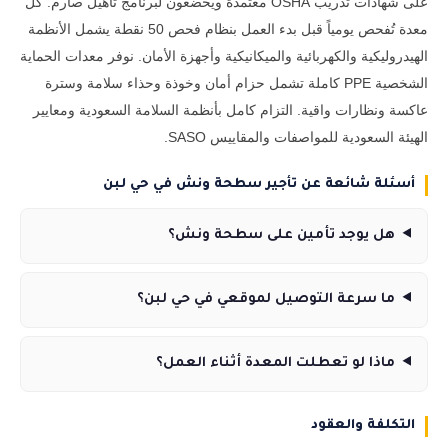
على شهادات تدريب OSHA معتمدة ويخضعون لبرنامج تأهيل صارم. كل
معدة تُفحص يومياً قبل بدء العمل بنظام فحص 50 نقطة يشمل الأنظمة
الهيدروليكية والكهربائية والميكانيكية وأجهزة الأمان. نوفر معدات الحماية
الشخصية PPE كاملة تشمل حزام أمان وخوذة وحذاء سلامة وسترة
عاكسة ونظارات واقية. التزام كامل بأنظمة السلامة السعودية ومعايير
الهيئة السعودية للمواصفات والمقاييس SASO.
أسئلة شائعة عن تأجير سطحة ونش في حي لبن
هل يوجد تأمين على سطحة ونش؟
ما سرعة التوصيل لموقعي في حي لبن؟
ماذا لو تعطلت المعدة أثناء العمل؟
التكلفة والعقود