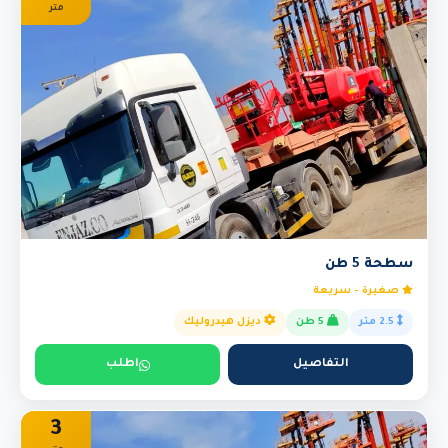
متر
سطحة 5 طن
صغيرة - سريعة
2.5 متر
5 طن
ديزل هيدروليك
التفاصيل
اطلب
3