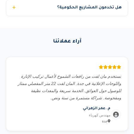
نعم، نوفر مشغلين محترفين ومرخصين بخبرة تتجاوز 10
التوصيل في الموعد المحدد بالضبط.
هل تخدمون المشاريع الحكومية؟
سنوات. يمكنك اختيار استئجار المعدة مع مشغل أو بدون حسب
رغبتك. جميع مشغلينا حاصلين على شهادات السلامة المهنية.
نعم، نحن مسجلون في منصة اعتماد ونخدم الجهات الحكومية
والشركات الكبرى والمشاريع الخاصة. نوفر جميع المستندات
المطلوبة للمناقصات الحكومية.
آراء عملائنا
نستخدم مان لفت من رافعات الشموخ لأعمال تركيب الإنارة
واللوحات الإعلانية في جدة. المان لفت 22 متر المفصلي ممتاز
للوصول حول العوائق. الخدمة سريعة والمعدات نظيفة
ومفحوصة. شراكة مستمرة من سنة ونص.
م. عمر الزهراني
مهندس كهرباء
جدة