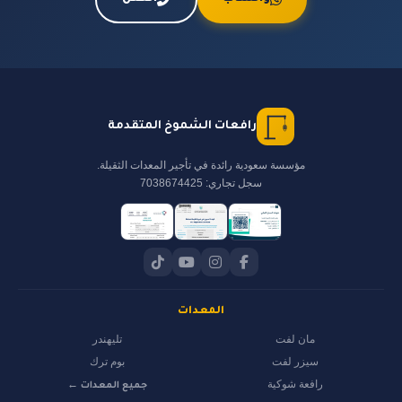
رافعات الشموخ المتقدمة
مؤسسة سعودية رائدة في تأجير المعدات الثقيلة.
سجل تجاري: 7038674425
المعدات
مان لفت
تليهندر
سيزر لفت
بوم ترك
رافعة شوكية
جميع المعدات ←