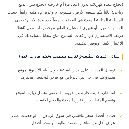
(تحتاج معدة كهربائية بدون انبعاثات) أم خارجية (تحتاج ديزل بدفع
رباعي). ثالثاً قيّم طبيعة الأرض: مستوية أم وعرة أم رملية. رابعاً احسب
المساحة المتاحة للمعدة في الموقع. خامساً حدد مدة الإيجار: يومي
للمهام القصيرة أو شهري للمشاريع الطويلة بخصومات تصل 40%.
فريقنا الاستشاري في رافعات الشموخ متاح مجاناً لمساعدتك في
الاختيار الأمثل وتوفير التكلفة.
لماذا رافعات الشموخ لتأجير سطحة ونش في حي لبن؟
توصيل المعدات على مدار الساعة طوال أيام الأسبوع لموقع
✓
مشروعك في حي لبن بالرياض مع فريق لوجستي محترف
استشارة فنية مجانية من فريقنا الهندسي تشمل زيارة الموقع
✓
وتقييم المتطلبات واقتراح المعدة والحجم الأنسب
ضمان أفضل سعر تنافسي في سوق الرياض — لو حصلت على
✓
عرض أقل من منافس معتمد نطابقه أو نقدم أفضل