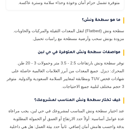
متوفرة تشمل حزام أمان وخوذة وحذاء سلامة وسترة عاكسة.
ما هو سطحة ونش؟
سطحة ونش (Flatbed) لنقل المعدات الثقيلة والمركبات والحاويات.
مزودة بونش سحب وأرضية مسطحة مع رامبات تحميل.
مواصفات سطحة ونش المتوفرة في حي لبن
نوفر سطحة ونش بارتفاعات 2.5 - 3.5 متر وحمولات 3 - 20 طن.
المحرك: ديزل. جميع المعدات من أبرز العلامات العالمية حاصلة على
شهادات فحص TUV ومطابقة لمعايير السلامة السعودية والدولية. متوفر
3 حجم مختلف لتلبية جميع الاحتياجات.
كيف تختار سطحة ونش المناسب لمشروعك؟
عند اختيار سطحة ونش المناسب لمشروعك في حي لبن، يجب مراعاة
عدة عوامل أساسية: أولاً حدد الارتفاع أو العمق أو الحمولة المطلوبة
بدقة واحسب هامش أمان إضافي. ثانياً حدد بيئة العمل: هل هي داخلية