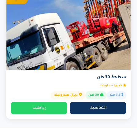
سطحة 30 طن
كبيرة - حاويات
3.5 متر
30 طن
ديزل هيدروليك
التفاصيل
اطلب