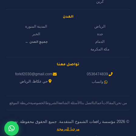
كرين
المدن
الرياض
المدينة المنورة
جدة
الخبر
الدمام
جميع المدن ←
مكة المكرمة
تواصل معنا
forkif2030@gmail.com
0536474839
حي عكاظ، الرياض
واتساب
من نحن
المقالات
أعمالنا
اتصل بنا
الأسئلة الشائعة
الشروط
الخصوصية
خريطة الموقع
© 2026 مؤسسة رافعات الشموخ المتقدمة. جميع الحقوق محفوظة. تصميم
مرحبا للبرمجة