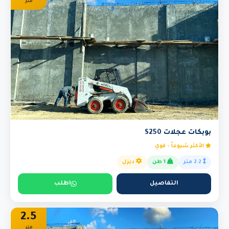
متر
بوبكات عجلات S250
الأكثر شيوعاً - قوي
2.2 متر
1 طن
ديزل
التفاصيل
اطلب
2.5
متر