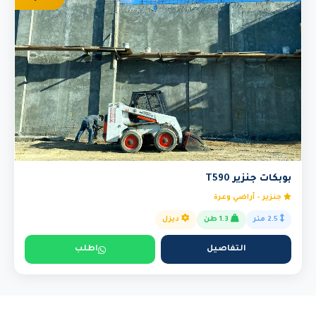
بوبكات جنزير T590
جنزير - أراضي وعرة
2.5 متر
1.3 طن
ديزل
التفاصيل
اطلب