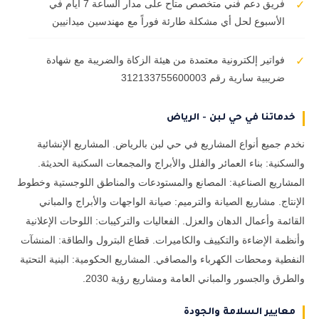
فريق دعم فني متخصص متاح على مدار الساعة 7 أيام في
✓
الأسبوع لحل أي مشكلة طارئة فوراً مع مهندسين ميدانيين
فواتير إلكترونية معتمدة من هيئة الزكاة والضريبة مع شهادة
✓
ضريبية سارية رقم 312133755600003
خدماتنا في حي لبن - الرياض
نخدم جميع أنواع المشاريع في حي لبن بالرياض. المشاريع الإنشائية
والسكنية: بناء العمائر والفلل والأبراج والمجمعات السكنية الحديثة.
المشاريع الصناعية: المصانع والمستودعات والمناطق اللوجستية وخطوط
الإنتاج. مشاريع الصيانة والترميم: صيانة الواجهات والأبراج والمباني
القائمة وأعمال الدهان والعزل. الفعاليات والتركيبات: اللوحات الإعلانية
وأنظمة الإضاءة والتكييف والكاميرات. قطاع البترول والطاقة: المنشآت
النفطية ومحطات الكهرباء والمصافي. المشاريع الحكومية: البنية التحتية
والطرق والجسور والمباني العامة ومشاريع رؤية 2030.
معايير السلامة والجودة