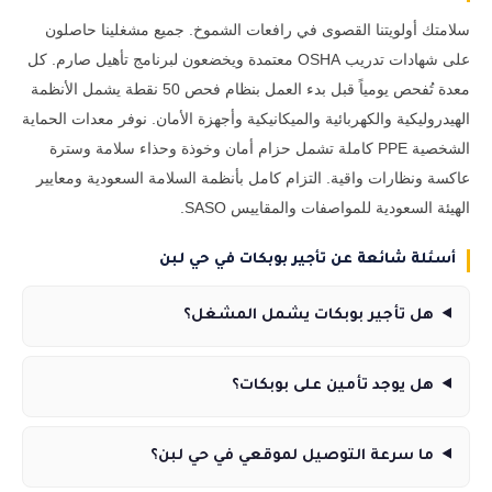
سلامتك أولويتنا القصوى في رافعات الشموخ. جميع مشغلينا حاصلون
على شهادات تدريب OSHA معتمدة ويخضعون لبرنامج تأهيل صارم. كل
معدة تُفحص يومياً قبل بدء العمل بنظام فحص 50 نقطة يشمل الأنظمة
الهيدروليكية والكهربائية والميكانيكية وأجهزة الأمان. نوفر معدات الحماية
الشخصية PPE كاملة تشمل حزام أمان وخوذة وحذاء سلامة وسترة
عاكسة ونظارات واقية. التزام كامل بأنظمة السلامة السعودية ومعايير
الهيئة السعودية للمواصفات والمقاييس SASO.
أسئلة شائعة عن تأجير بوبكات في حي لبن
هل تأجير بوبكات يشمل المشغل؟
هل يوجد تأمين على بوبكات؟
ما سرعة التوصيل لموقعي في حي لبن؟