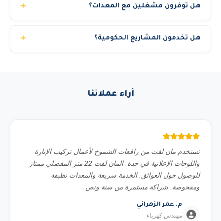
هل توفرون مشغلين مع المعدات؟
إلى 6 ساعات من تأكيد الطلب. المدن الأخرى قد تحتاج 12 إلى
24 ساعة حسب الموقع. للمشاريع المجدولة مسبقاً نضمن
نعم، نوفر مشغلين محترفين ومرخصين بخبرة تتجاوز 10
التوصيل في الموعد المحدد بالضبط.
هل تخدمون المشاريع الحكومية؟
سنوات. يمكنك اختيار استئجار المعدة مع مشغل أو بدون حسب
رغبتك. جميع مشغلينا حاصلين على شهادات السلامة المهنية.
نعم، نحن مسجلون في منصة اعتماد ونخدم الجهات الحكومية
والشركات الكبرى والمشاريع الخاصة. نوفر جميع المستندات
المطلوبة للمناقصات الحكومية.
آراء عملائنا
نستخدم مان لفت من رافعات الشموخ لأعمال تركيب الإنارة
واللوحات الإعلانية في جدة. المان لفت 22 متر المفصلي ممتاز
للوصول حول العوائق. الخدمة سريعة والمعدات نظيفة
ومفحوصة. شراكة مستمرة من سنة ونص.
م. عمر الزهراني
مهندس كهرباء