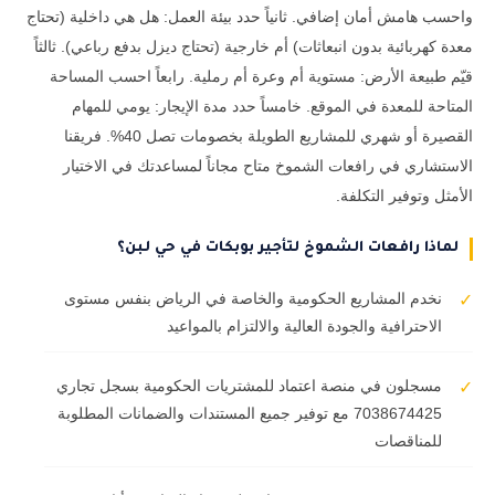
واحسب هامش أمان إضافي. ثانياً حدد بيئة العمل: هل هي داخلية (تحتاج
معدة كهربائية بدون انبعاثات) أم خارجية (تحتاج ديزل بدفع رباعي). ثالثاً
قيّم طبيعة الأرض: مستوية أم وعرة أم رملية. رابعاً احسب المساحة
المتاحة للمعدة في الموقع. خامساً حدد مدة الإيجار: يومي للمهام
القصيرة أو شهري للمشاريع الطويلة بخصومات تصل 40%. فريقنا
الاستشاري في رافعات الشموخ متاح مجاناً لمساعدتك في الاختيار
الأمثل وتوفير التكلفة.
لماذا رافعات الشموخ لتأجير بوبكات في حي لبن؟
نخدم المشاريع الحكومية والخاصة في الرياض بنفس مستوى
✓
الاحترافية والجودة العالية والالتزام بالمواعيد
مسجلون في منصة اعتماد للمشتريات الحكومية بسجل تجاري
✓
7038674425 مع توفير جميع المستندات والضمانات المطلوبة
للمناقصات