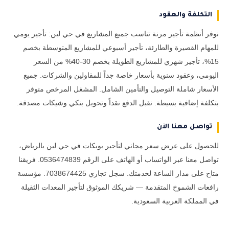
التكلفة والعقود
نوفر أنظمة تأجير مرنة تناسب جميع المشاريع في حي لبن: تأجير يومي
للمهام القصيرة والطارئة، تأجير أسبوعي للمشاريع المتوسطة بخصم
15%، تأجير شهري للمشاريع الطويلة بخصم 30-40% من السعر
اليومي، وعقود سنوية بأسعار خاصة جداً للمقاولين والشركات. جميع
الأسعار شاملة التوصيل والتأمين الشامل. المشغل المرخص متوفر
بتكلفة إضافية بسيطة. نقبل الدفع نقداً وتحويل بنكي وشيكات مصدقة.
تواصل معنا الآن
للحصول على عرض سعر مجاني لتأجير بوبكات في حي لبن بالرياض،
تواصل معنا عبر الواتساب أو الهاتف على الرقم 0536474839. فريقنا
متاح على مدار الساعة لخدمتك. سجل تجاري 7038674425. مؤسسة
رافعات الشموخ المتقدمة — شريكك الموثوق لتأجير المعدات الثقيلة
في المملكة العربية السعودية.