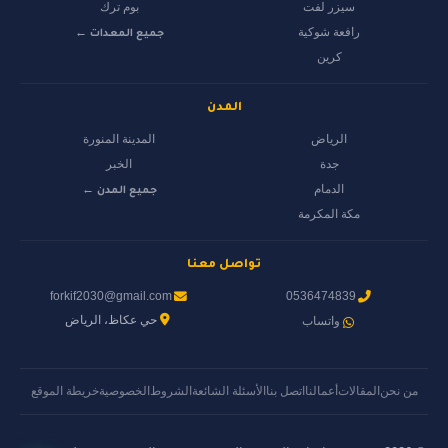
سيزر لفت
بوم ترك
رافعة شوكية
جميع المعدات ←
كرين
المدن
الرياض
المدينة المنورة
جدة
الخبر
الدمام
جميع المدن ←
مكة المكرمة
تواصل معنا
forkif2030@gmail.com
0536474839
حي عكاظ، الرياض
واتساب
من نحن
المقالات
أعمالنا
اتصل بنا
الأسئلة الشائعة
الشروط
الخصوصية
خريطة الموقع