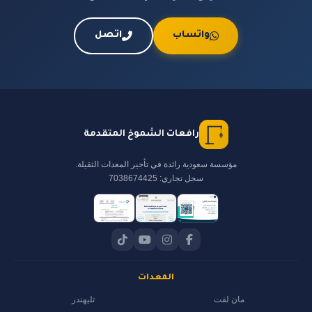
واتساب
اتصل
رافعات الشموخ المتقدمة
مؤسسة سعودية رائدة في تأجير المعدات الثقيلة.
سجل تجاري: 7038674425
المعدات
مان لفت
تليهندر