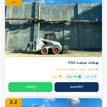
متر
بوبكات عجلات S150
صغير - مناور - ملحقات متعددة
1.8 متر
700 كجم
ديزل
التفاصيل
اطلب
2.2