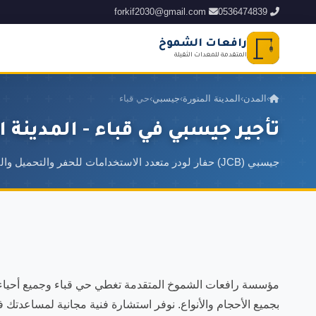
forkif2030@gmail.com
0536474839
رافعات الشموخ
المتقدمة للمعدات الثقيلة
›
المدن
›
المدينة المنورة
›
جيسبي
›
حي قباء
تأجير جيسبي في قباء - المدينة ا
جيسبي (JCB) حفار لودر متعدد الاستخدامات للحفر والتحميل والنقل في مشاريع البناء
مؤسسة رافعات الشموخ المتقدمة تغطي حي قباء وجميع أحياء ال
بجميع الأحجام والأنواع. نوفر استشارة فنية مجانية لمساعدتك 