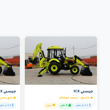
جيسبي 3CX
جيسبي 4CX
الأشهر - متعدد الوظائف
دفع رباعي 
4.5 م حفر
8 طن
ديزل
5.5 م حفر