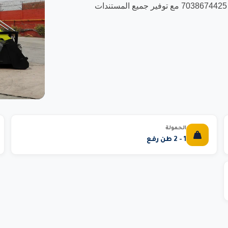
مسجلون في منصة اعتماد للمشتريات الحكومية بسجل تجاري 7038674425 مع توفير جميع المستندات
الحمولة
1 - 2 طن رفع