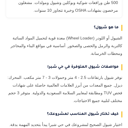
500 طن ورافعات شوكية وبوكلين وشيول ومولدات. مشغلون
مرخصون بشهادات OSHA وخبرة تتجاوز 10 سنوات.
ما هو شيول؟
الشيول أو اللودر (Wheel Loader) معدة قوية لتحميل المواد السائبة
كالتربة والرمل والحصى والصخور. أساسية في مواقع البناء والمحاجر
ومحطات الخرسانة.
مواصفات شيول المتوفرة في حي شبرا
نوفر شيول بارتفاعات 2.5 - 4 متر وحمولات 3 - 7 متر مكعب. المحرك:
ديزل. جميع المعدات من أبرز العلامات العالمية حاصلة على شهادات
فحص TUV ومطابقة لمعايير السلامة السعودية والدولية. متوفر 3 حجم
مختلف لتلبية جميع الاحتياجات.
كيف تختار شيول المناسب لمشروعك؟
اختيار شيول الصحيح لمشروعك في حي شبرا يبدأ بتحديد المهمة بدقة.