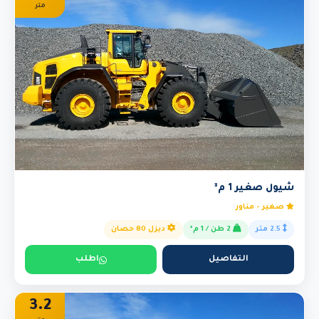
متر
شيول صغير 1 م³
صغير - مناور
2.5 متر
2 طن / 1 م³
ديزل 80 حصان
التفاصيل
اطلب
3.2