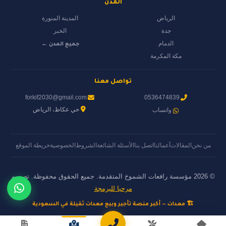
المدن
الرياض
المدينة المنورة
جدة
الخبر
الدمام
جميع المدن ←
مكة المكرمة
تواصل معنا
forkif2030@gmail.com
0536474839
حي عكاظ، الرياض
واتساب
من نحن
المقالات
أعمالنا
اتصل بنا
الأسئلة الشائعة
الشروط
الخصوصية
خريطة الموقع
© 2026 مؤسسة رافعات الشموخ المتقدمة. جميع الحقوق محفوظة. تصميم
مرحبا للبرمجة
🏗️ معدات — أكبر منصة تأجير وبيع معدات ثقيلة في السعودية