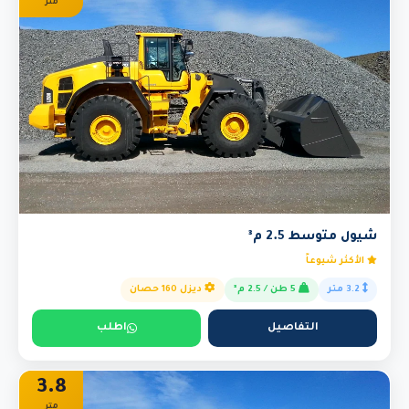
متر
شيول متوسط 2.5 م³
الأكثر شيوعاً
3.2 متر
5 طن / 2.5 م³
ديزل 160 حصان
التفاصيل
اطلب
3.8
متر