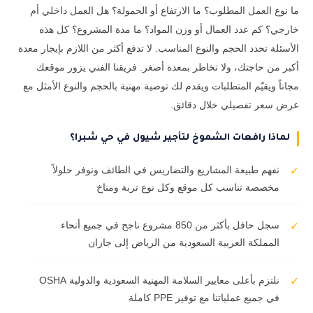
ما نوع العمل المطلوب؟ ما الارتفاع أو الحمولة؟ هل العمل داخلي أم
خارجي؟ كم عدد العمال أو وزن المواد؟ ما مدة المشروع؟ كل هذه
الأسئلة تحدد الحجم والنوع المناسب. لا تدفع أكثر من اللازم بإيجار معدة
أكبر من حاجتك، ولا تخاطر بمعدة أصغر. فريقنا الفني يزور موقعك
مجاناً ويقيّم المتطلبات ويقدم لك توصية مهنية بالحجم والنوع الأمثل مع
عرض سعر تفصيلي خلال دقائق.
لماذا رافعات الشموخ لتأجير شيول في حي شبرا؟
نفهم طبيعة المشاريع والتضاريس في الطائف ونوفر حلولاً
✓
مخصصة تناسب كل موقع وكل نوع تربة ومناخ
سجل حافل بأكثر من 850 مشروع ناجح في جميع أنحاء
✓
المملكة العربية السعودية من الرياض إلى جازان
نلتزم بأعلى معايير السلامة المهنية السعودية والدولية OSHA
✓
في جميع عملياتنا مع توفير PPE كاملة