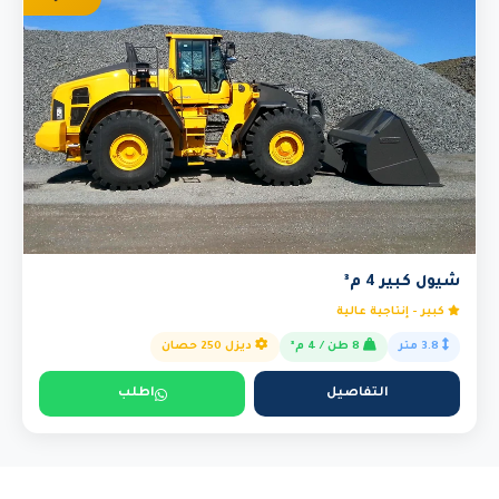
شيول كبير 4 م³
كبير - إنتاجية عالية
3.8 متر
8 طن / 4 م³
ديزل 250 حصان
التفاصيل
اطلب