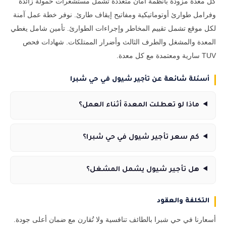
كل معدة مزودة بأنظمة أمان متعددة تشمل مستشعرات حمولة زائدة
وفرامل طوارئ أوتوماتيكية ومفاتيح إيقاف طارئ. نوفر خطة عمل آمنة
لكل موقع تشمل تقييم المخاطر وإجراءات الطوارئ. تأمين شامل يغطي
المعدة والمشغل والطرف الثالث وأضرار الممتلكات. شهادات فحص
TUV سارية ومعتمدة مع كل معدة.
أسئلة شائعة عن تأجير شيول في حي شبرا
ماذا لو تعطلت المعدة أثناء العمل؟
كم سعر تأجير شيول في حي شبرا؟
هل تأجير شيول يشمل المشغل؟
التكلفة والعقود
أسعارنا في حي شبرا بالطائف تنافسية ولا تُقارن مع ضمان أعلى جودة.