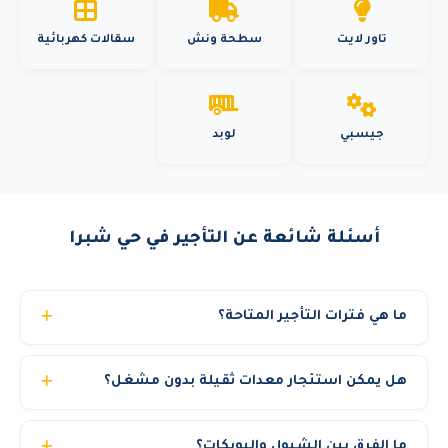
تاور لايت
سطحة ونش
سقالات كهربائية
جيسبي
لوبد
أسئلة شائعة عن التأجير في حي شبرا
ما هي فترات التأجير المتاحة؟
نوفر عقود تأجير مرنة: يومي، أسبوعي، شهري، أو سنوي. كما
هل يمكن استئجار معدات ثقيلة بدون مشغل؟
نوفر تأجير بالمشوار لبعض المعدات. أسعار خاصة للعقود الطويلة
والمشاريع الحكومية.
نوفر خيارين: إيجار مع مشغل مرخص (الخيار الأنسب والأكثر
ما الفرق بين الشيول والبوبكات؟
أماناً) أو إيجار المعدة فقط للشركات التي لديها مشغلون