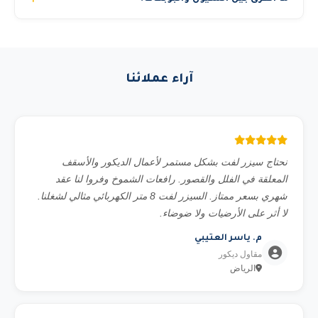
مؤهلون. في حالة الإيجار بدون مشغل يجب تقديم رخصة تشغيل
الشيول (Wheel Loader) أكبر حجماً وأقوى من البوبكات.
سارية للسائق. الكرينات والمان لفت الكبيرة تتطلب دائماً مشغل
مناسب لنقل كميات كبيرة من التراب والرمل والحصى وتحميل
معتمد من رافعات الشموخ لأسباب تتعلق بالسلامة والتأمين.
القلابات. البوبكات أصغر وأكثر مرونة للمساحات الضيقة. الشيول
آراء عملائنا
متوفر بحجم 2-5 ياردة مكعبة.
نحتاج سيزر لفت بشكل مستمر لأعمال الديكور والأسقف
المعلقة في الفلل والقصور. رافعات الشموخ وفروا لنا عقد
شهري بسعر ممتاز. السيزر لفت 8 متر الكهربائي مثالي لشغلنا.
لا أثر على الأرضيات ولا ضوضاء.
م. ياسر العتيبي
مقاول ديكور
الرياض