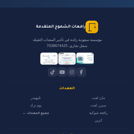
رافعات الشموخ المتقدمة
مؤسسة سعودية رائدة في تأجير المعدات الثقيلة.
سجل تجاري: 7038674425
المعدات
مان لفت
تليهندر
سيزر لفت
بوم ترك
رافعة شوكية
جميع المعدات ←
كرين