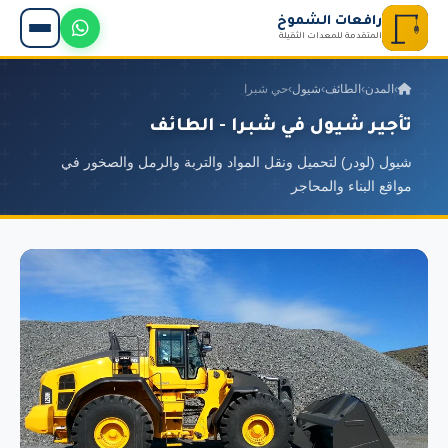
رافعات الشموخ
المتقدمة للمعدات الثقيلة
›
المدن
›
الطائف
›
شيول
›
حي شبرا
تأجير شيول في شبرا - الطائف
شيول (لودر) لتحميل ونقل المواد والتربة والرمل والصخور في
مواقع البناء والمحاجر