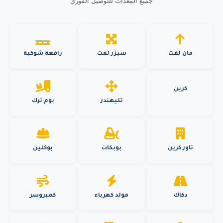
جميع المعدات للتوصيل الفوري
مان لفت
سيزر لفت
رافعة شوكية
كرين
تليهندر
بوم ترك
تاور كرين
بوبكات
بوكلين
دكاك
مولد كهرباء
كمبروسر