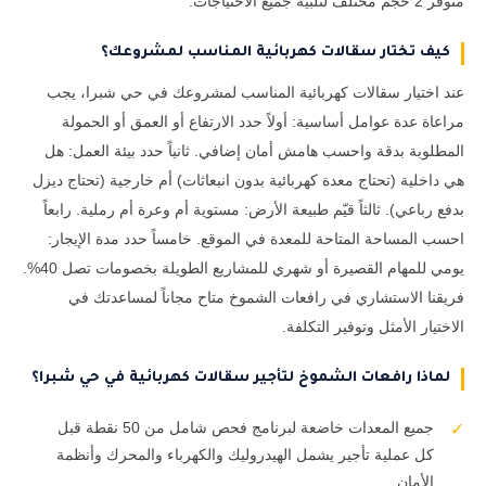
متوفر 2 حجم مختلف لتلبية جميع الاحتياجات.
كيف تختار سقالات كهربائية المناسب لمشروعك؟
عند اختيار سقالات كهربائية المناسب لمشروعك في حي شبرا، يجب
مراعاة عدة عوامل أساسية: أولاً حدد الارتفاع أو العمق أو الحمولة
المطلوبة بدقة واحسب هامش أمان إضافي. ثانياً حدد بيئة العمل: هل
هي داخلية (تحتاج معدة كهربائية بدون انبعاثات) أم خارجية (تحتاج ديزل
بدفع رباعي). ثالثاً قيّم طبيعة الأرض: مستوية أم وعرة أم رملية. رابعاً
احسب المساحة المتاحة للمعدة في الموقع. خامساً حدد مدة الإيجار:
يومي للمهام القصيرة أو شهري للمشاريع الطويلة بخصومات تصل 40%.
فريقنا الاستشاري في رافعات الشموخ متاح مجاناً لمساعدتك في
الاختيار الأمثل وتوفير التكلفة.
لماذا رافعات الشموخ لتأجير سقالات كهربائية في حي شبرا؟
جميع المعدات خاضعة لبرنامج فحص شامل من 50 نقطة قبل
✓
كل عملية تأجير يشمل الهيدروليك والكهرباء والمحرك وأنظمة
الأمان