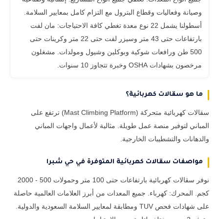
وصيانة وفعاليات وقطاع البترول مع التزام كامل بمعايير السلامة.
أسطولنا يشمل 22 نوع معدة تغطي كافة الاحتياجات: مان لفت
بارتفاعات حتى 43 متر وسيزر لفت حتى 22 متر وكرينات حتى
500 طن ورافعات شوكية وبوكلين وشيول ومولدات. مشغلون
مرخصون بشهادات OSHA وخبرة تتجاوز 10 سنوات.
ما هو سقالات كهربائية؟
سقالات كهربائية متحركة (Mast Climbing Platform) ترتفع على
المباني لتوفير منصة عمل طويلة. مثالية لأعمال واجهات المباني
والدهانات والتشطيبات الخارجية.
مواصفات سقالات كهربائية المتوفرة في حي شبرا
نوفر سقالات كهربائية بارتفاعات حتى 100 متر وحمولات 500 - 2000
كجم. المحرك: كهرباء. جميع المعدات من أبرز العلامات العالمية حاصلة
على شهادات فحص TUV ومطابقة لمعايير السلامة السعودية والدولية.