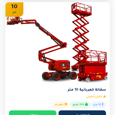
10
متر
سقالة كهربائية 10 متر
داخلي/خارجي
10 متر
250 كجم
كهرباء