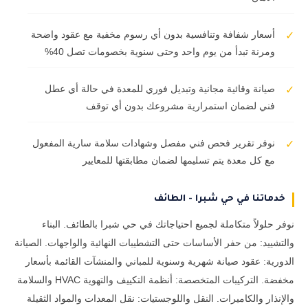
أسعار شفافة وتنافسية بدون أي رسوم مخفية مع عقود واضحة
✓
ومرنة تبدأ من يوم واحد وحتى سنوية بخصومات تصل 40%
صيانة وقائية مجانية وتبديل فوري للمعدة في حالة أي عطل
✓
فني لضمان استمرارية مشروعك بدون أي توقف
نوفر تقرير فحص فني مفصل وشهادات سلامة سارية المفعول
✓
مع كل معدة يتم تسليمها لضمان مطابقتها للمعايير
خدماتنا في حي شبرا - الطائف
نوفر حلولاً متكاملة لجميع احتياجاتك في حي شبرا بالطائف. البناء
والتشييد: من حفر الأساسات حتى التشطيبات النهائية والواجهات. الصيانة
الدورية: عقود صيانة شهرية وسنوية للمباني والمنشآت القائمة بأسعار
مخفضة. التركيبات المتخصصة: أنظمة التكييف والتهوية HVAC والسلامة
والإنذار والكاميرات. النقل واللوجستيات: نقل المعدات والمواد الثقيلة