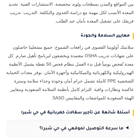
بين المواقع والمدن بسطحات ولوبد مخصصة. الاستشارات الفنية: تحديد
المعدة الأنسب لكل مهمة مع دراسة الجدوى والتكلفة. التدريب: تدريب
فريقك على تشغيل المعدة بأمان عند الطلب.
معايير السلامة والجودة
سلامتك أولويتنا القصوى في رافعات الشموخ. جميع مشغلينا حاصلون
على شهادات تدريب OSHA معتمدة ويخضعون لبرنامج تأهيل صارم. كل
معدة تُفحص يومياً قبل بدء العمل بنظام فحص 50 نقطة يشمل الأنظمة
الهيدروليكية والكهربائية والميكانيكية وأجهزة الأمان. نوفر معدات الحماية
الشخصية PPE كاملة تشمل حزام أمان وخوذة وحذاء سلامة وسترة
عاكسة ونظارات واقية. التزام كامل بأنظمة السلامة السعودية ومعايير
الهيئة السعودية للمواصفات والمقاييس SASO.
أسئلة شائعة عن تأجير سقالات كهربائية في حي شبرا
ما سرعة التوصيل لموقعي في حي شبرا؟