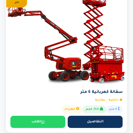
متر
سقالة كهربائية 6 متر
داخلية - بطارية
6 متر
250 كجم
كهرباء
التفاصيل
اطلب