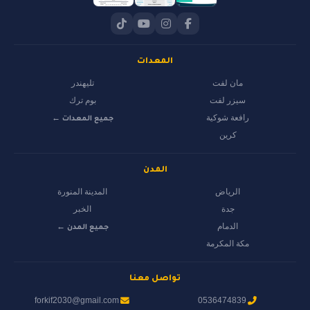
المعدات
مان لفت
تليهندر
سيزر لفت
بوم ترك
رافعة شوكية
جميع المعدات ←
كرين
المدن
الرياض
المدينة المنورة
جدة
الخبر
الدمام
جميع المدن ←
مكة المكرمة
تواصل معنا
forkif2030@gmail.com
0536474839