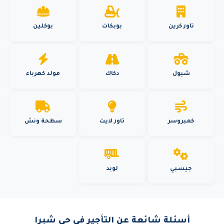
تاور كرين
بوبكات
بوكلين
شيول
دكاك
مولد كهرباء
كمبروسر
تاور لايت
سطحة ونش
جيسبي
لوبد
أسئلة شائعة عن التأجير في حي شبرا