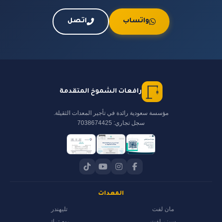
واتساب
اتصل
رافعات الشموخ المتقدمة
مؤسسة سعودية رائدة في تأجير المعدات الثقيلة.
سجل تجاري: 7038674425
المعدات
مان لفت
تليهندر
سيزر لفت
بوم ترك