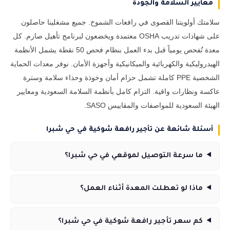
معايير السلامة والجودة
سلامتك أولويتنا القصوى في رافعات الشموخ. جميع مشغلينا حاصلون
على شهادات تدريب OSHA معتمدة ويخضعون لبرنامج تأهيل صارم. كل
معدة تُفحص يومياً قبل بدء العمل بنظام فحص 50 نقطة يشمل الأنظمة
الهيدروليكية والكهربائية والميكانيكية وأجهزة الأمان. نوفر معدات الحماية
الشخصية PPE كاملة تشمل حزام أمان وخوذة وحذاء سلامة وسترة
عاكسة ونظارات واقية. التزام كامل بأنظمة السلامة السعودية ومعايير
الهيئة السعودية للمواصفات والمقاييس SASO.
أسئلة شائعة عن تأجير رافعة شوكية في حي شبرا
ما سرعة التوصيل لموقعي في حي شبرا؟
ماذا لو تعطلت المعدة أثناء العمل؟
كم سعر تأجير رافعة شوكية في حي شبرا؟