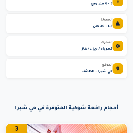
3 - 6 متر رفع
الحمولة
1.5 - 30 طن
المحرك
كهرباء / ديزل / غاز
الموقع
حي شبرا - الطائف
أحجام رافعة شوكية المتوفرة في حي شبرا
3