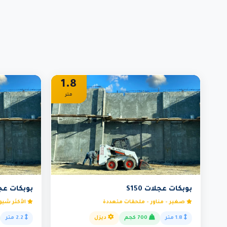
1.8
متر
بوبكات عجلات S150
بوبكات عجلات
صغير - مناور - ملحقات متعددة
الأكثر شيوع
1.8 متر
700 كجم
ديزل
2.2 متر