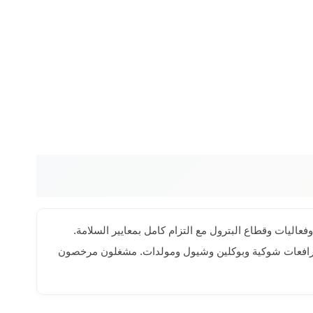
عاليات وقطاع البترول مع التزام كامل بمعايير السلامة.
وع معدة تغطي كافة الاحتياجات: مان لفت بارتفاعات حتى 43 متر وسيزر لفت حتى 22 متر وكرينات حتى 500 طن ورافعات شوكية وبوكلين وشيول ومولدات. مشغلون مرخصون