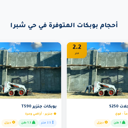
أحجام بوبكات المتوفرة في حي شبرا
2.2
متر
 S250
بوبكات جنزير T590
اً - قوي
جنزير - أراضي وعرة
1 طن
ديزل
2.5 متر
1.3 طن
ديزل