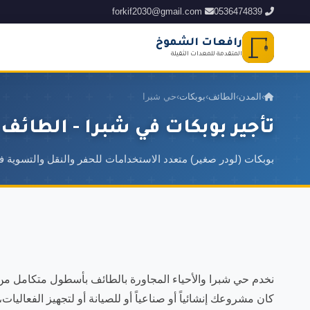
forkif2030@gmail.com
0536474839
رافعات الشموخ
المتقدمة للمعدات الثقيلة
›
المدن
›
الطائف
›
بوبكات
›
حي شبرا
تأجير بوبكات في شبرا - الطائف
بوبكات (لودر صغير) متعدد الاستخدامات للحفر والنقل والتسوية 
نخدم حي شبرا والأحياء المجاورة بالطائف بأسطول متكامل من 
كان مشروعك إنشائياً أو صناعياً أو للصيانة أو لتجهيز الفعاليات