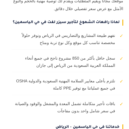
موقعك مجاناً ويقيّم المتطلبات ويقدم لك توصية مهنية بالحجم والنوع
الأمثل مع عرض سعر تفصيلي خلال دقائق.
لماذا رافعات الشموخ لتأجير سيزر لفت في حي الياسمين؟
نفهم طبيعة المشاريع والتضاريس في الرياض ونوفر حلولاً
✓
مخصصة تناسب كل موقع وكل نوع تربة ومناخ
سجل حافل بأكثر من 850 مشروع ناجح في جميع أنحاء
✓
المملكة العربية السعودية من الرياض إلى جازان
نلتزم بأعلى معايير السلامة المهنية السعودية والدولية OSHA
✓
في جميع عملياتنا مع توفير PPE كاملة
باقات تأجير متكاملة تشمل المعدة والمشغل والوقود والصيانة
✓
في سعر شامل واحد بدون مفاجآت
خدماتنا في حي الياسمين - الرياض