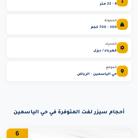
6 - 22 متر
الحمولة
300 - 700 كجم
المحرك
كهرباء / ديزل
الموقع
حي الياسمين - الرياض
أحجام سيزر لفت المتوفرة في حي الياسمين
6