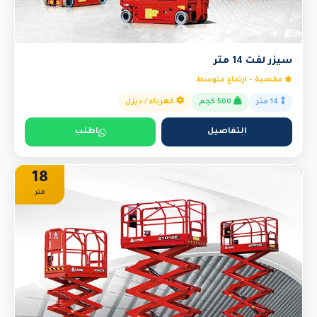
سيزر لفت 14 متر
مقصية - ارتفاع متوسط
14 متر
500 كجم
كهرباء / ديزل
التفاصيل
اطلب
18
متر