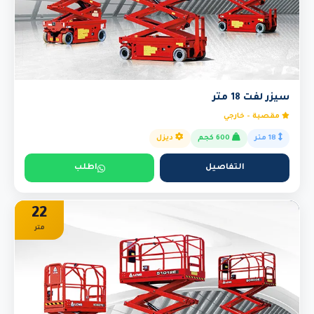
سيزر لفت 18 متر
مقصية - خارجي
18 متر
600 كجم
ديزل
التفاصيل
اطلب
22
متر