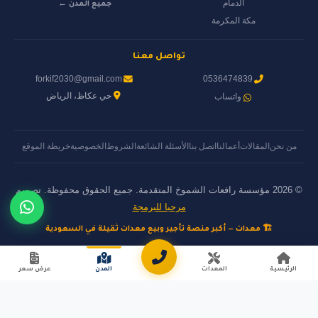
الدمام
جميع المدن ←
مكة المكرمة
تواصل معنا
forkif2030@gmail.com
0536474839
حي عكاظ، الرياض
واتساب
من نحن
المقالات
أعمالنا
اتصل بنا
الأسئلة الشائعة
الشروط
الخصوصية
خريطة الموقع
© 2026 مؤسسة رافعات الشموخ المتقدمة. جميع الحقوق محفوظة. تصميم
مرحبا للبرمجة
🏗️ معدات — أكبر منصة تأجير وبيع معدات ثقيلة في السعودية
الرئيسية
المعدات
المدن
عرض سعر