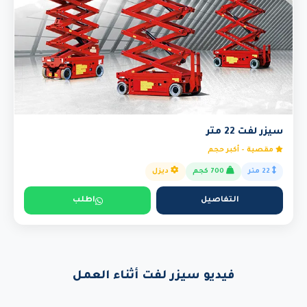
سيزر لفت 22 متر
مقصية - أكبر حجم
22 متر
700 كجم
ديزل
التفاصيل
اطلب
فيديو سيزر لفت أثناء العمل