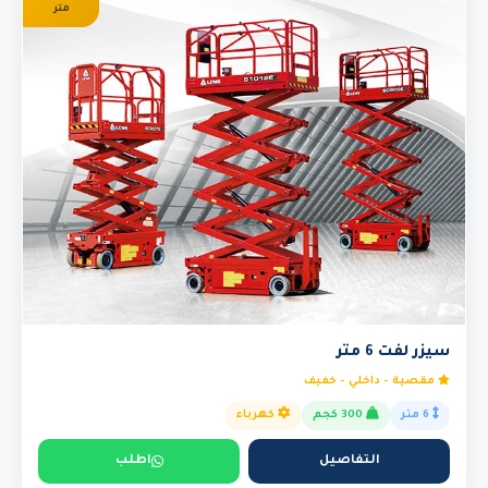
متر
سيزر لفت 6 متر
مقصية - داخلي - خفيف
6 متر
300 كجم
كهرباء
التفاصيل
اطلب