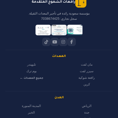
رافعات الشموخ المتقدمة
مؤسسة سعودية رائدة في تأجير المعدات الثقيلة.
سجل تجاري: 7038674425
المعدات
مان لفت
تليهندر
سيزر لفت
بوم ترك
رافعة شوكية
جميع المعدات ←
كرين
المدن
الرياض
المدينة المنورة
جدة
الخبر