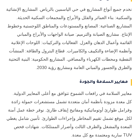
نخدم جميع أنواع المشاريع في حي الياسمين بالرياض. المشاريع الإنشائية
والسكنية: بناء العمائر والفلل والأبراج والمجمعات السكنية الحديثة.
المشاريع الصناعية: المصانع والمستودعات والمناطق اللوجستية وخطوط
الإنتاج. مشاريع الصيانة والترميم: صيانة الواجهات والأبراج والمباني
القائمة وأعمال الدهان والعزل. الفعاليات والتركيبات: اللوحات الإعلانية
وأنظمة الإضاءة والتكييف والكاميرات. قطاع البترول والطاقة: المنشآت
النفطية ومحطات الكهرباء والمصافي. المشاريع الحكومية: البنية التحتية
والطرق والجسور والمباني العامة ومشاريع رؤية 2030.
معايير السلامة والجودة
معايير السلامة في رافعات الشموخ تتوافق مع أعلى المعايير الدولية.
كل معدة مزودة بأنظمة أمان متعددة تشمل مستشعرات حمولة زائدة
وفرامل طوارئ أوتوماتيكية ومفاتيح إيقاف طارئ. نوفر خطة عمل آمنة
لكل موقع تشمل تقييم المخاطر وإجراءات الطوارئ. تأمين شامل يغطي
المعدة والمشغل والطرف الثالث وأضرار الممتلكات. شهادات فحص
TUV سارية ومعتمدة مع كل معدة.