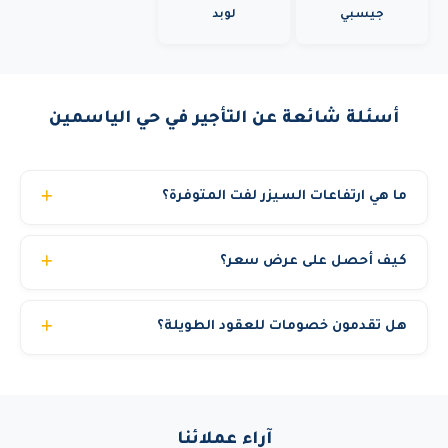
جيسبي
لوبد
أسئلة شائعة عن التأجير في حي الياسمين
ما هي ارتفاعات السيزر لفت المتوفرة؟
نوفر سيزر لفت بارتفاعات من 6 متر وحتى 22 متر. الأحجام
كيف أحصل على عرض سعر؟
الشائعة: 6م و8م و10م و12م و14م و16م و18م و22م. منصة
العمل واسعة ومستقرة مما يجعلها مثالية لأعمال التشطيب
يمكنك الحصول على عرض سعر مجاني ومخصص خلال دقائق
والدهان وتركيب الإضاءة.
هل تقدمون خصومات للعقود الطويلة؟
عبر: الاتصال المباشر، واتساب، أو تعبئة نموذج الطلب في
الموقع. نحتاج منك فقط: نوع المعدة، الموقع، ومدة الإيجار.
نعم. العقود الشهرية توفر من 30% إلى 40% مقارنة بالسعر
اليومي. العقود السنوية توفر حتى 50%. المشاريع الحكومية
والشركات الكبرى تحصل على أسعار خاصة. اتصل بنا لمناقشة
آراء عملائنا
احتياجك والحصول على أفضل سعر.