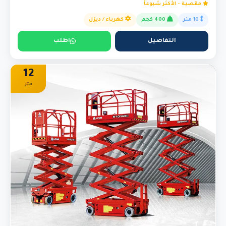
مقصية - الأكثر شيوعاً
10 متر
400 كجم
كهرباء / ديزل
التفاصيل
اطلب
12
متر