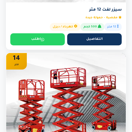
سيزر لفت 12 متر
مقصية - حمولة جيدة
12 متر
500 كجم
كهرباء / ديزل
التفاصيل
اطلب
14
متر