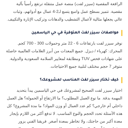
الرافعة المقصية (سيزر لفت) منصة عمل متنقلة ترتفع رأسياً بآلية
مقصية. تتميز بسطح عمل واسع يتسع لـ2-4 عمال مع أدواتهم، وثبات
عالي يجعلها مثالية لأعمال التشطيب والدهانات وتركيب الإنارة والتكييف.
مواصفات سيزر لفت المتوفرة في حي الياسمين
نوفر سيزر لفت بارتفاعات 6 - 22 متر وحمولات 300 - 700 كجم.
المحرك: كهرباء / ديزل. جميع المعدات من أبرز العلامات العالمية حاصلة
على شهادات فحص TUV ومطابقة لمعايير السلامة السعودية والدولية.
متوفر 7 حجم مختلف لتلبية جميع الاحتياجات.
كيف تختار سيزر لفت المناسب لمشروعك؟
اختيار سيزر لفت الصحيح لمشروعك في حي الياسمين يبدأ بتحديد
المهمة بدقة. ما نوع العمل المطلوب؟ ما الارتفاع أو الحمولة؟ هل العمل
داخلي أم خارجي؟ كم عدد العمال أو وزن المواد؟ ما مدة المشروع؟ كل
هذه الأسئلة تحدد الحجم والنوع المناسب. لا تدفع أكثر من اللازم بإيجار
معدة أكبر من حاجتك، ولا تخاطر بمعدة أصغر. فريقنا الفني يزور