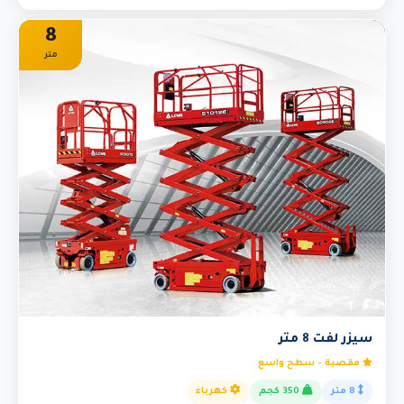
8
متر
سيزر لفت 8 متر
مقصية - سطح واسع
8 متر
350 كجم
كهرباء