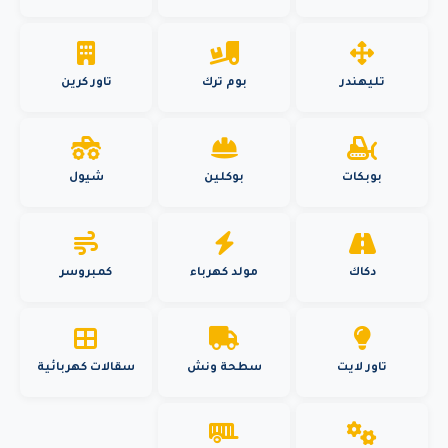
تليهندر
بوم ترك
تاور كرين
بوبكات
بوكلين
شيول
دكاك
مولد كهرباء
كمبروسر
تاور لايت
سطحة ونش
سقالات كهربائية