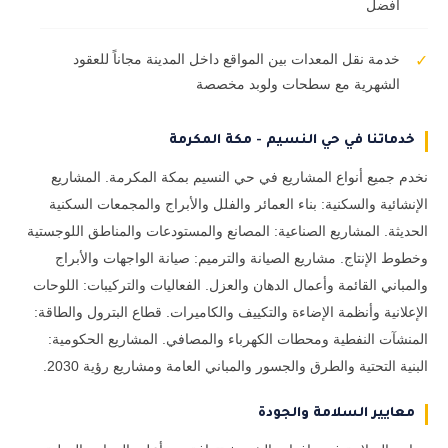
أفضل
خدمة نقل المعدات بين المواقع داخل المدينة مجاناً للعقود
✓
الشهرية مع سطحات ولوبد مخصصة
خدماتنا في حي النسيم - مكة المكرمة
نخدم جميع أنواع المشاريع في حي النسيم بمكة المكرمة. المشاريع
الإنشائية والسكنية: بناء العمائر والفلل والأبراج والمجمعات السكنية
الحديثة. المشاريع الصناعية: المصانع والمستودعات والمناطق اللوجستية
وخطوط الإنتاج. مشاريع الصيانة والترميم: صيانة الواجهات والأبراج
والمباني القائمة وأعمال الدهان والعزل. الفعاليات والتركيبات: اللوحات
الإعلانية وأنظمة الإضاءة والتكييف والكاميرات. قطاع البترول والطاقة:
المنشآت النفطية ومحطات الكهرباء والمصافي. المشاريع الحكومية:
البنية التحتية والطرق والجسور والمباني العامة ومشاريع رؤية 2030.
معايير السلامة والجودة