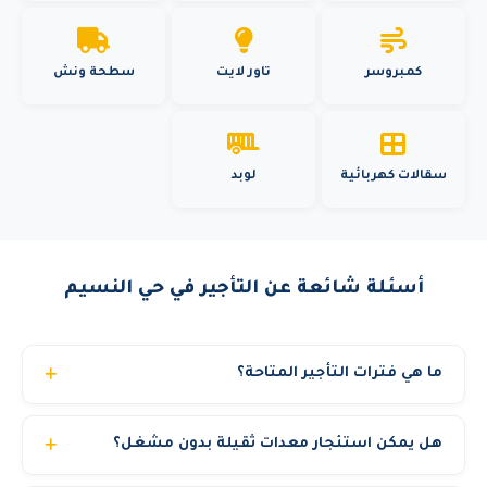
كمبروسر
تاور لايت
سطحة ونش
سقالات كهربائية
لوبد
أسئلة شائعة عن التأجير في حي النسيم
ما هي فترات التأجير المتاحة؟
نوفر عقود تأجير مرنة: يومي، أسبوعي، شهري، أو سنوي. كما
هل يمكن استئجار معدات ثقيلة بدون مشغل؟
نوفر تأجير بالمشوار لبعض المعدات. أسعار خاصة للعقود الطويلة
والمشاريع الحكومية.