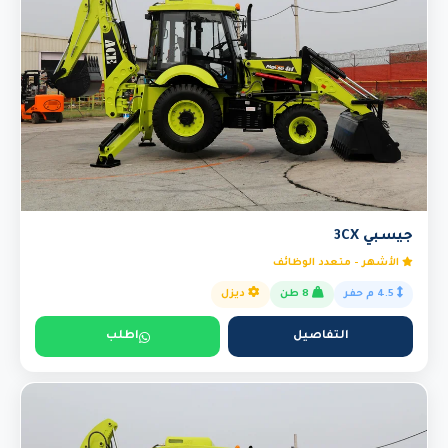
جيسبي 3CX
الأشهر - متعدد الوظائف
4.5 م حفر
8 طن
ديزل
التفاصيل
اطلب