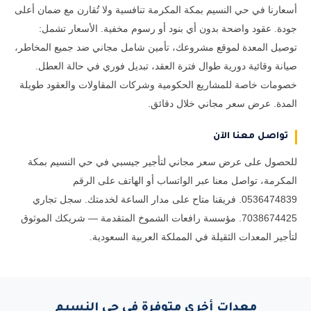
أسعارنا في حي النسيم بمكة المكرمة تنافسية ولا تُقارن مع ضمان أعلى
جودة. عقود واضحة بدون أي بنود أو رسوم مخفية. الأسعار تشمل:
توصيل المعدة لموقع مشروعك، تأمين شامل مجاني ضد جميع المخاطر،
صيانة وقائية دورية طوال فترة العقد، تبديل فوري في حالة العطل.
خصومات خاصة للمشاريع الحكومية وشركات المقاولات والعقود طويلة
المدة. عرض سعر مجاني خلال دقائق.
تواصل معنا الآن
للحصول على عرض سعر مجاني لتأجير جيسبي في حي النسيم بمكة
المكرمة، تواصل معنا عبر الواتساب أو الهاتف على الرقم
0536474839. فريقنا متاح على مدار الساعة لخدمتك. سجل تجاري
7038674425. مؤسسة رافعات الشموخ المتقدمة — شريكك الموثوق
لتأجير المعدات الثقيلة في المملكة العربية السعودية.
معدات أخرى متوفرة في حي النسيم