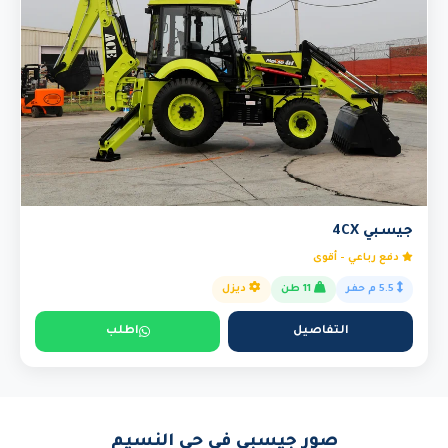
جيسبي 4CX
دفع رباعي - أقوى
5.5 م حفر
11 طن
ديزل
التفاصيل
اطلب
صور جيسبي في حي النسيم