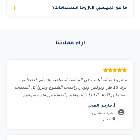
نوفر خيارين: إيجار مع مشغل مرخص (الخيار الأنسب والأكثر
ما هو الجيسبي JCB وما استخداماته؟
أماناً) أو إيجار المعدة فقط للشركات التي لديها مشغلون
مؤهلون. في حالة الإيجار بدون مشغل يجب تقديم رخصة تشغيل
الجيسبي (JCB Backhoe Loader) معدة مزدوجة تجمع بين
سارية للسائق. الكرينات والمان لفت الكبيرة تتطلب دائماً مشغل
اللودر (شوفل أمامي) والبوكلين (ذراع حفر خلفي). مثالية
معتمد من رافعات الشموخ لأسباب تتعلق بالسلامة والتأمين.
للمشاريع المتوسطة التي تحتاج حفر ونقل معاً. تستخدم في حفر
آراء عملائنا
الأساسات، مد الأنابيب، وتحميل القلابات.
مشروع صيانة أنابيب في المنطقة الصناعية بالدمام. احتجنا بوم
ترك 18 طن وبوكلين ولودر. رافعات الشموخ وفروا كل المعدات
بمشغلين أكفاء. الالتزام بالمواعيد والجودة من أهم مميزاتهم.
أ. فارس القرني
مشرف مشاريع
الدمام