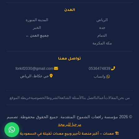
المدن
الرياض
المدينة المنورة
جدة
الخبر
الدمام
جميع المدن ←
مكة المكرمة
تواصل معنا
forkif2030@gmail.com
0536474839
حي عكاظ، الرياض
واتساب
من نحن
المقالات
أعمالنا
اتصل بنا
الأسئلة الشائعة
الشروط
الخصوصية
خريطة الموقع
© 2026 مؤسسة رافعات الشموخ المتقدمة. جميع الحقوق محفوظة. تصميم
مرحبا للبرمجة
🏗️ معدات — أكبر منصة تأجير وبيع معدات ثقيلة في السعودية