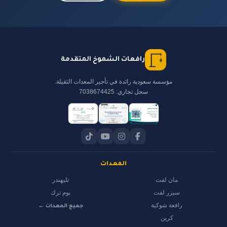
رافعات الشموخ المتقدمة
مؤسسة سعودية رائدة في تأجير المعدات الثقيلة.
سجل تجاري: 7038674425
المعدات
مان لفت
تليهندر
سيزر لفت
بوم ترك
رافعة شوكية
جميع المعدات ←
كرين