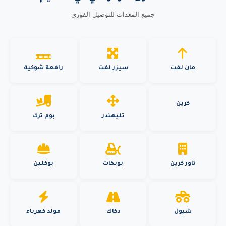
جميع المعدات للتوصيل الفوري
مان لفت
سيزر لفت
رافعة شوكية
كرين
تليهندر
بوم ترك
تاور كرين
بوبكات
بوكلين
شيول
دكاك
مولد كهرباء