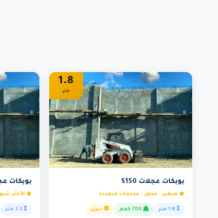
1.8
متر
بوبكات عجلات S150
بوبكات عجلات
صغير - مناور - ملحقات متعددة
الأكثر شيوع
1.8 متر
700 كجم
ديزل
2.2 متر