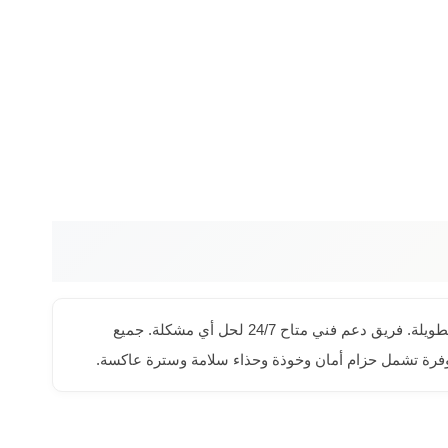
نصل بمعداتنا لحي النسيم بمكة المكرمة في أسرع وقت مع ضمان أعلى جودة خدمة. عقود مرنة تبدأ من يوم واحد مع خصومات للعقود الطويلة. فريق دعم فني متاح 24/7 لحل أي مشكلة. جميع