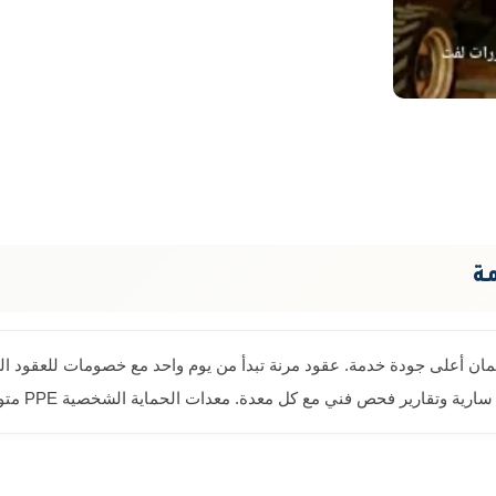
مة
كل معدة. معدات الحماية الشخصية PPE متوفرة تشمل حزام أمان وخوذة وحذاء سلامة وسترة عاكسة.