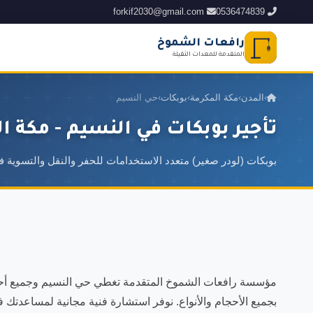
forkif2030@gmail.com
0536474839
رافعات الشموخ
المتقدمة للمعدات الثقيلة
›
المدن
›
مكة المكرمة
›
بوبكات
›
حي النسيم
تأجير بوبكات في النسيم - مكة ا
بوبكات (لودر صغير) متعدد الاستخدامات للحفر والنقل والتسوية 
مؤسسة رافعات الشموخ المتقدمة تغطي حي النسيم وجميع أحياء
بجميع الأحجام والأنواع. نوفر استشارة فنية مجانية لمساعدتك 