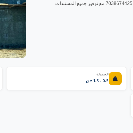
مسجلون في منصة اعتماد للمشتريات الحكومية بسجل تجاري 7038674425 مع توفير جميع المستندات
الحمولة
0.5 - 1.5 طن