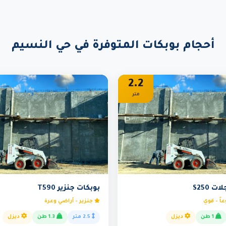
أحجام بوبكات المتوفرة في حي النسيم
2.2
متر
 S250
بوبكات جنزير T590
اً - قوي
جنزير - أراضي وعرة
1 طن
ديزل
2.5 متر
1.3 طن
ديزل