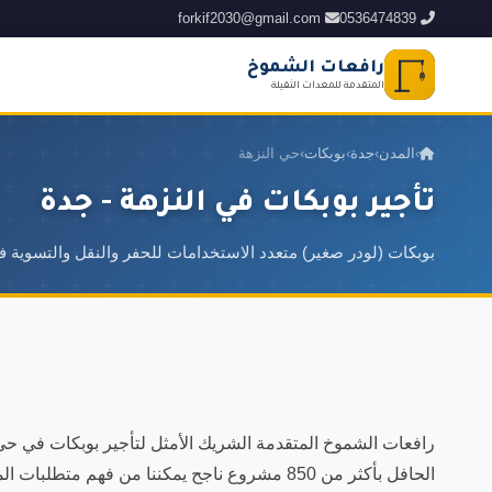
forkif2030@gmail.com
0536474839
رافعات الشموخ
المتقدمة للمعدات الثقيلة
›
المدن
›
جدة
›
بوبكات
›
حي النزهة
تأجير بوبكات في النزهة - جدة
بوبكات (لودر صغير) متعدد الاستخدامات للحفر والنقل والتسوية 
رافعات الشموخ المتقدمة الشريك الأمثل لتأجير بوبكات في حي 
الحافل بأكثر من 850 مشروع ناجح يمكننا من فهم 