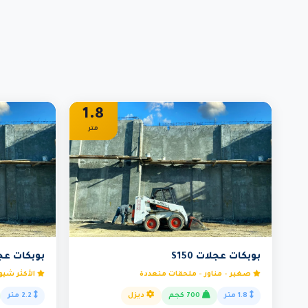
1.8
متر
بوبكات عجلات S150
بوبكات عجلات
صغير - مناور - ملحقات متعددة
الأكثر شيوع
1.8 متر
700 كجم
ديزل
2.2 متر