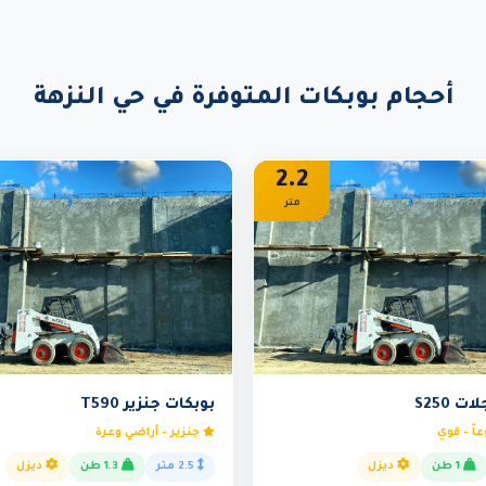
أحجام بوبكات المتوفرة في حي النزهة
2.2
متر
 S250
بوبكات جنزير T590
اً - قوي
جنزير - أراضي وعرة
1 طن
ديزل
2.5 متر
1.3 طن
ديزل