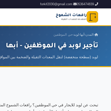
forkif2030@gmail.com
0536474839
رافعات الشموخ
المتقدمة للمعدات الثقيلة
›
المدن
›
أبها
›
لوبد
›
حي الموظفين
تأجير لوبد في الموظفين - أبها
لوبد (سطحة منخفضة) لنقل المعدات الثقيلة والضخمة بين المواق
تبحث عن لوبد للايجار في حي الموظفين؟ رافعات الشموخ المتقد