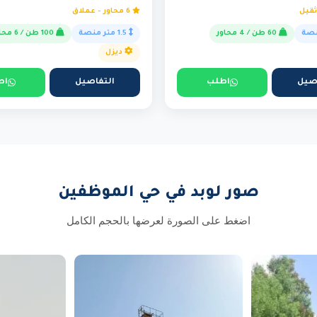
6 محاور - عملاق
60 طن / 4 محاور
1.5 متر منصة
100 طن / 6 محاور
ديزل
صيل
اطلب
التفاصيل
اط
صور لوبد في حي الموظفين
اضغط على الصورة لعرضها بالحجم الكامل