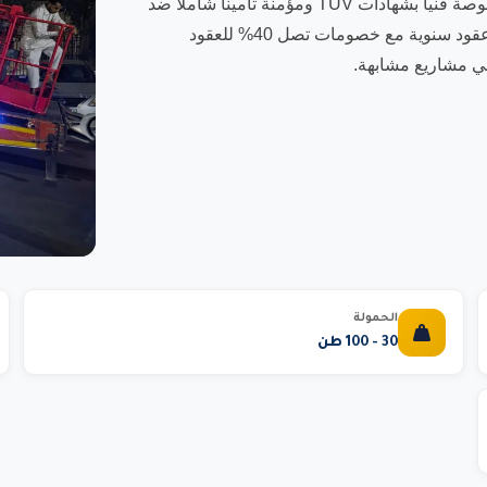
المطلوب لمشروعك بأفضل الأسعار في أبها. جميع معداتنا مفحوصة فنياً بشهادات TUV ومؤمنة تأميناً شاملاً ضد
جميع المخاطر. نوفر عقود تأجير مرنة تبدأ من يوم واحد وحتى عقود سنوية مع خصومات تصل 40% للعقود
الحمولة
30 - 100 طن