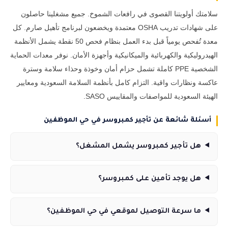
سلامتك أولويتنا القصوى في رافعات الشموخ. جميع مشغلينا حاصلون
على شهادات تدريب OSHA معتمدة ويخضعون لبرنامج تأهيل صارم. كل
معدة تُفحص يومياً قبل بدء العمل بنظام فحص 50 نقطة يشمل الأنظمة
الهيدروليكية والكهربائية والميكانيكية وأجهزة الأمان. نوفر معدات الحماية
الشخصية PPE كاملة تشمل حزام أمان وخوذة وحذاء سلامة وسترة
عاكسة ونظارات واقية. التزام كامل بأنظمة السلامة السعودية ومعايير
الهيئة السعودية للمواصفات والمقاييس SASO.
أسئلة شائعة عن تأجير كمبروسر في حي الموظفين
هل تأجير كمبروسر يشمل المشغل؟
هل يوجد تأمين على كمبروسر؟
ما سرعة التوصيل لموقعي في حي الموظفين؟