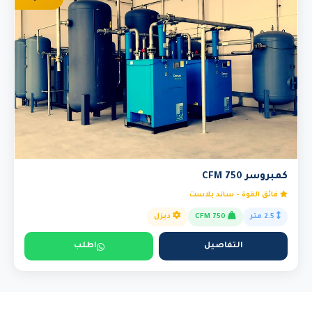
كمبروسر 750 CFM
فائق القوة - ساند بلاست
2.5 متر
750 CFM
ديزل
التفاصيل
اطلب