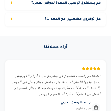
كم يستغرق توصيل المعدة لموقع العمل؟
نوع العمل المطلوب، الارتفاع أو الحمولة، الموقع (داخلي أو
خارجي)، ومدة المشروع. تواصل معنا عبر الواتساب وسنقدم لك
في المدن الرئيسية (الرياض وجدة والدمام) نوصل المعدة خلال 3
استشارة مجانية.
هل توفرون مشغلين مع المعدات؟
إلى 6 ساعات من تأكيد الطلب. المدن الأخرى قد تحتاج 12 إلى
24 ساعة حسب الموقع. للمشاريع المجدولة مسبقاً نضمن
نعم، نوفر مشغلين محترفين ومرخصين بخبرة تتجاوز 10
التوصيل في الموعد المحدد بالضبط.
سنوات. يمكنك اختيار استئجار المعدة مع مشغل أو بدون حسب
رغبتك. جميع مشغلينا حاصلين على شهادات السلامة المهنية.
آراء عملائنا
تعاملنا مع رافعات الشموخ في مشروع صيانة أبراج الكورنيش
بجدة. وفروا لنا مان لفت 36 متر بمشغل ممتاز وصل في الموعد
بالضبط. المعدة كانت نظيفة ومفحوصة والأداء ممتاز. أسعارهم
أفضل من 3 شركات تانية أخذنا منهم عروض.
م. عبدالرحمن الحربي
مدير مشاريع