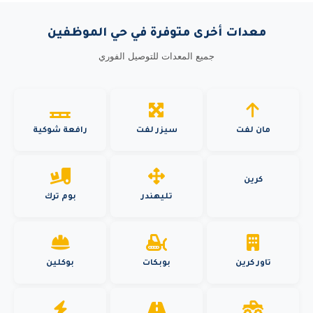
معدات أخرى متوفرة في حي الموظفين
جميع المعدات للتوصيل الفوري
مان لفت
سيزر لفت
رافعة شوكية
كرين
تليهندر
بوم ترك
تاور كرين
بوبكات
بوكلين