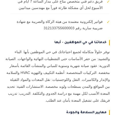
فريق دعم فني متخصص متاح على مدار الساعة 7 أيام في
✓
الأسبوع لحل أي مشكلة طارئة فوراً مع مهندسين ميدانيين
فواتير إلكترونية معتمدة من هيئة الزكاة والضريبة مع شهادة
✓
ضريبية سارية رقم 312133755600003
خدماتنا في حي الموظفين - أبها
نوفر حلولاً متكاملة لجميع احتياجاتك في حي الموظفين بأبها. البناء
والتشييد: من حفر الأساسات حتى التشطيبات النهائية والواجهات. الصيانة
الدورية: عقود صيانة شهرية وسنوية للمباني والمنشآت القائمة بأسعار
مخفضة. التركيبات المتخصصة: أنظمة التكييف والتهوية HVAC والسلامة
والإنذار والكاميرات. النقل واللوجستيات: نقل المعدات والمواد الثقيلة
بين المواقع والمدن بسطحات ولوبد مخصصة. الاستشارات الفنية: تحديد
المعدة الأنسب لكل مهمة مع دراسة الجدوى والتكلفة. التدريب: تدريب
فريقك على تشغيل المعدة بأمان عند الطلب.
معايير السلامة والجودة