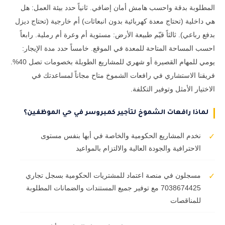
المطلوبة بدقة واحسب هامش أمان إضافي. ثانياً حدد بيئة العمل: هل
هي داخلية (تحتاج معدة كهربائية بدون انبعاثات) أم خارجية (تحتاج ديزل
بدفع رباعي). ثالثاً قيّم طبيعة الأرض: مستوية أم وعرة أم رملية. رابعاً
احسب المساحة المتاحة للمعدة في الموقع. خامساً حدد مدة الإيجار:
يومي للمهام القصيرة أو شهري للمشاريع الطويلة بخصومات تصل 40%.
فريقنا الاستشاري في رافعات الشموخ متاح مجاناً لمساعدتك في
الاختيار الأمثل وتوفير التكلفة.
لماذا رافعات الشموخ لتأجير كمبروسر في حي الموظفين؟
نخدم المشاريع الحكومية والخاصة في أبها بنفس مستوى
✓
الاحترافية والجودة العالية والالتزام بالمواعيد
مسجلون في منصة اعتماد للمشتريات الحكومية بسجل تجاري
✓
7038674425 مع توفير جميع المستندات والضمانات المطلوبة
للمناقصات