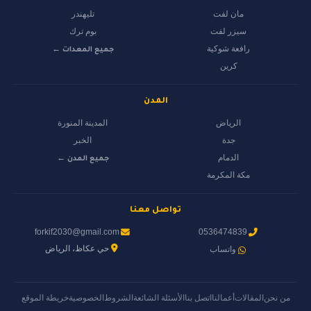
مان لفت
تليهندر
سيزر لفت
بوم ترك
رافعة شوكية
جميع المعدات ←
كرين
المدن
الرياض
المدينة المنورة
جدة
الخبر
الدمام
جميع المدن ←
مكة المكرمة
تواصل معنا
forkif2030@gmail.com
0536474839
حي عكاظ، الرياض
واتساب
من نحن
المقالات
أعمالنا
اتصل بنا
الأسئلة الشائعة
الشروط
الخصوصية
خريطة الموقع