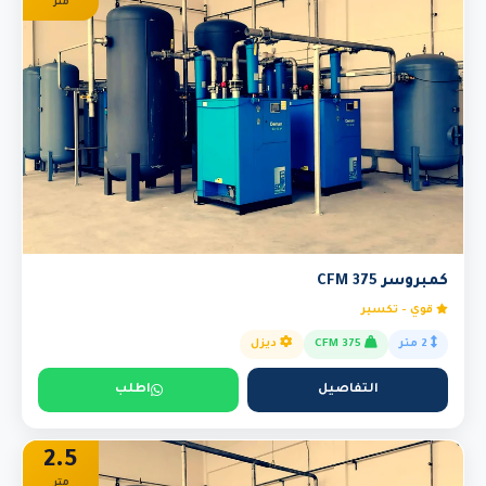
متر
كمبروسر 375 CFM
قوي - تكسير
2 متر
375 CFM
ديزل
التفاصيل
اطلب
2.5
متر