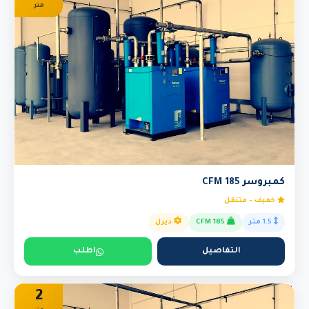
متر
كمبروسر 185 CFM
خفيف - متنقل
1.5 متر
185 CFM
ديزل
التفاصيل
اطلب
2