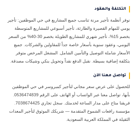
التكلفة والعقود
نوفر أنظمة تأجير مرنة تناسب جميع المشاريع في حي الموظفين: تأجير
يومي للمهام القصيرة والطارئة، تأجير أسبوعي للمشاريع المتوسطة
بخصم 15%، تأجير شهري للمشاريع الطويلة بخصم 30-40% من السعر
اليومي، وعقود سنوية بأسعار خاصة جداً للمقاولين والشركات. جميع
الأسعار شاملة التوصيل والتأمين الشامل. المشغل المرخص متوفر
بتكلفة إضافية بسيطة. نقبل الدفع نقداً وتحويل بنكي وشيكات مصدقة.
تواصل معنا الآن
للحصول على عرض سعر مجاني لتأجير كمبروسر في حي الموظفين
بأبها، تواصل معنا عبر الواتساب أو الهاتف على الرقم 0536474839.
فريقنا متاح على مدار الساعة لخدمتك. سجل تجاري 7038674425.
مؤسسة رافعات الشموخ المتقدمة — شريكك الموثوق لتأجير المعدات
الثقيلة في المملكة العربية السعودية.