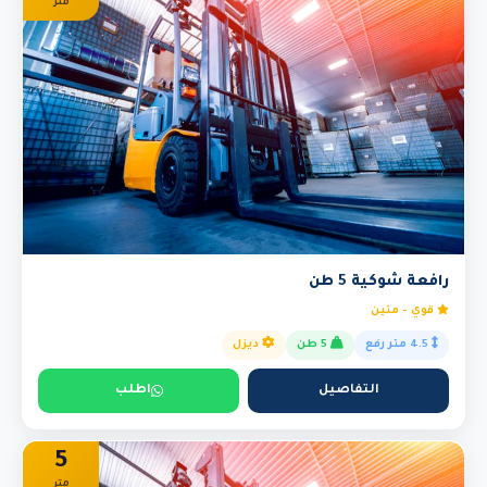
متر
رافعة شوكية 5 طن
قوي - متين
4.5 متر رفع
5 طن
ديزل
التفاصيل
اطلب
5
متر