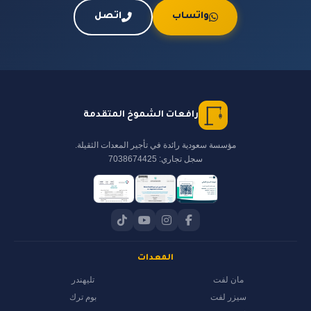
واتساب
اتصل
رافعات الشموخ المتقدمة
مؤسسة سعودية رائدة في تأجير المعدات الثقيلة.
سجل تجاري: 7038674425
المعدات
مان لفت
تليهندر
سيزر لفت
بوم ترك