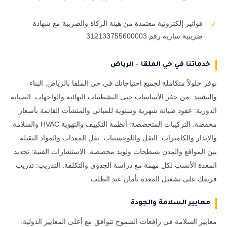
فواتير إلكترونية معتمدة من هيئة الزكاة والضريبة مع شهادة
✓
ضريبية سارية رقم 312133755600003
خدماتنا في حي الملقا - الرياض
نوفر حلولاً متكاملة لجميع احتياجاتك في حي الملقا بالرياض. البناء
والتشييد: من حفر الأساسات حتى التشطيبات النهائية والواجهات. الصيانة
الدورية: عقود صيانة شهرية وسنوية للمباني والمنشآت القائمة بأسعار
مخفضة. التركيبات المتخصصة: أنظمة التكييف والتهوية HVAC والسلامة
والإنذار والكاميرات. النقل واللوجستيات: نقل المعدات والمواد الثقيلة
بين المواقع والمدن بسطحات ولوبد مخصصة. الاستشارات الفنية: تحديد
المعدة الأنسب لكل مهمة مع دراسة الجدوى والتكلفة. التدريب: تدريب
فريقك على تشغيل المعدة بأمان عند الطلب.
معايير السلامة والجودة
معايير السلامة في رافعات الشموخ تتوافق مع أعلى المعايير الدولية.