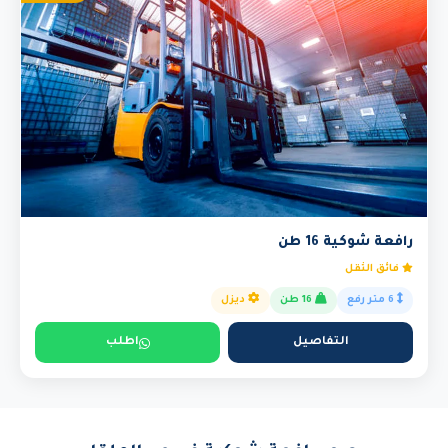
رافعة شوكية 16 طن
فائق الثقل
6 متر رفع
16 طن
ديزل
التفاصيل
اطلب