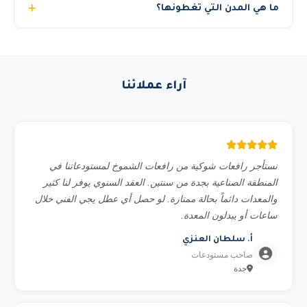
ما هي المدن التي تغطونها؟
أماناً) أو إيجار المعدة فقط للشركات التي لديها مشغلون
مؤهلون. في حالة الإيجار بدون مشغل يجب تقديم رخصة تشغيل
نغطي جميع مناطق المملكة العربية السعودية تشمل: الرياض،
سارية للسائق. الكرينات والمان لفت الكبيرة تتطلب دائماً مشغل
جدة، الدمام، مكة المكرمة، المدينة المنورة، الخبر، الطائف،
معتمد من رافعات الشموخ لأسباب تتعلق بالسلامة والتأمين.
تبوك، القصيم، أبها، الجبيل، ينبع، حائل، نجران، جازان، الباحة،
آراء عملائنا
والخرج. مع توصيل لجميع الأحياء والمناطق الصناعية.
نستأجر رافعات شوكية من رافعات الشموخ لمستودعاتنا في
المنطقة الصناعية بجدة من سنتين. العقد السنوي يوفر لنا كثير
والمعدات دائماً بحالة ممتازة. لو حصل أي عطل يجي الفني خلال
ساعات أو يبدلون المعدة.
أ. سلطان العنزي
صاحب مستودعات
جدة