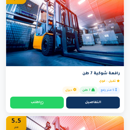
رافعة شوكية 7 طن
ثقيل - قوي
5 متر رفع
7 طن
ديزل
التفاصيل
اطلب
5.5
متر