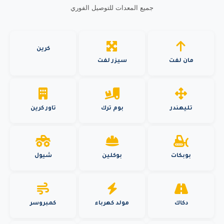
جميع المعدات للتوصيل الفوري
كرين
مان لفت
سيزر لفت
تليهندر
بوم ترك
تاور كرين
بوبكات
بوكلين
شيول
دكاك
مولد كهرباء
كمبروسر