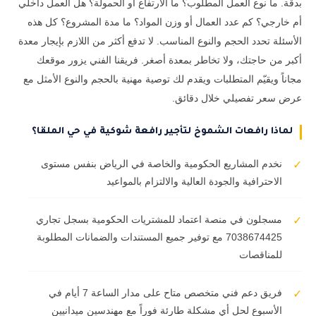
بدقة. ما نوع العمل المطلوب؟ ما الارتفاع أو الحمولة؟ هل العمل داخلي
أم خارجي؟ كم عدد العمال أو وزن المواد؟ ما مدة المشروع؟ كل هذه
الأسئلة تحدد الحجم والنوع المناسب. لا تدفع أكثر من اللازم بإيجار معدة
أكبر من حاجتك، ولا تخاطر بمعدة أصغر. فريقنا الفني يزور موقعك
مجاناً ويقيّم المتطلبات ويقدم لك توصية مهنية بالحجم والنوع الأمثل مع
عرض سعر تفصيلي خلال دقائق.
لماذا رافعات الشموخ لتأجير رافعة شوكية في حي الملقا؟
نخدم المشاريع الحكومية والخاصة في الرياض بنفس مستوى
✓
الاحترافية والجودة العالية والالتزام بالمواعيد
مسجلون في منصة اعتماد للمشتريات الحكومية بسجل تجاري
✓
7038674425 مع توفير جميع المستندات والضمانات المطلوبة
للمناقصات
فريق دعم فني متخصص متاح على مدار الساعة 7 أيام في
✓
الأسبوع لحل أي مشكلة طارئة فوراً مع مهندسين ميدانيين