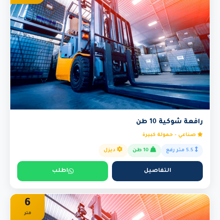
رافعة شوكية 10 طن
صناعي - حمولة كبيرة
5.5 متر رفع
10 طن
ديزل
التفاصيل
اطلب
6
متر