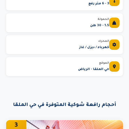
3 - 6 متر رفع
الحمولة
1.5 - 30 طن
المحرك
كهرباء / ديزل / غاز
الموقع
حي الملقا - الرياض
أحجام رافعة شوكية المتوفرة في حي الملقا
3