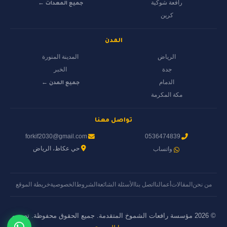
رافعة شوكية
جميع المعدات ←
كرين
المدن
الرياض
المدينة المنورة
جدة
الخبر
الدمام
جميع المدن ←
مكة المكرمة
تواصل معنا
forkif2030@gmail.com
0536474839
حي عكاظ، الرياض
واتساب
من نحن
المقالات
أعمالنا
اتصل بنا
الأسئلة الشائعة
الشروط
الخصوصية
خريطة الموقع
© 2026 مؤسسة رافعات الشموخ المتقدمة. جميع الحقوق محفوظة. تصميم