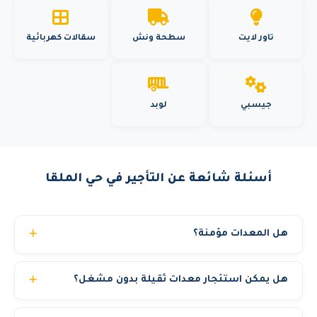
تاور لايت
سطحة ونش
سقالات كهربائية
جيسبي
لوبد
أسئلة شائعة عن التأجير في حي الملقا
هل المعدات مؤمنة؟
نعم، جميع معداتنا مؤمنة تأميناً شاملاً. كما تحمل شهادات فحص
هل يمكن استئجار معدات ثقيلة بدون مشغل؟
فني حديثة وتخضع لمعايير السلامة OSHA. نوفر تقرير فحص مع
كل معدة.
نوفر خيارين: إيجار مع مشغل مرخص (الخيار الأنسب والأكثر