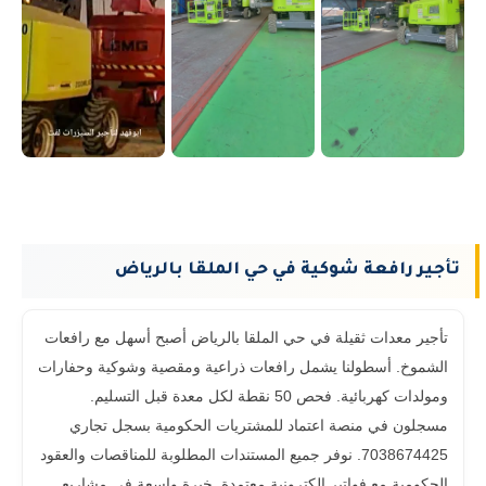
تأجير رافعة شوكية في حي الملقا بالرياض
تأجير معدات ثقيلة في حي الملقا بالرياض أصبح أسهل مع رافعات
الشموخ. أسطولنا يشمل رافعات ذراعية ومقصية وشوكية وحفارات
ومولدات كهربائية. فحص 50 نقطة لكل معدة قبل التسليم.
مسجلون في منصة اعتماد للمشتريات الحكومية بسجل تجاري
7038674425. نوفر جميع المستندات المطلوبة للمناقصات والعقود
الحكومية مع فواتير إلكترونية معتمدة. خبرة واسعة في مشاريع