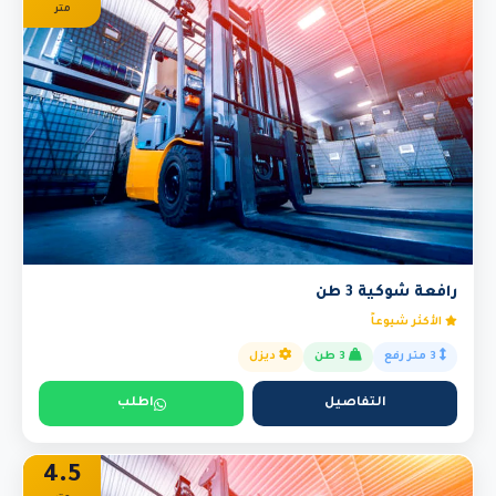
متر
رافعة شوكية 3 طن
الأكثر شيوعاً
3 متر رفع
3 طن
ديزل
التفاصيل
اطلب
4.5