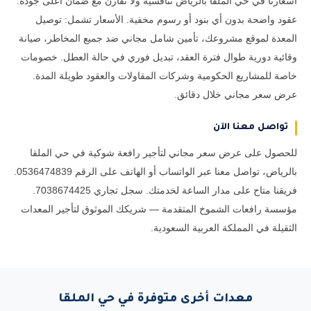
أسعارنا في حي الملقا بالرياض تنافسية ولا تُقارن مع ضمان أعلى جودة.
عقود واضحة بدون أي بنود أو رسوم مخفية. الأسعار تشمل: توصيل
المعدة لموقع مشروعك، تأمين شامل مجاني ضد جميع المخاطر، صيانة
وقائية دورية طوال فترة العقد، تبديل فوري في حالة العطل. خصومات
خاصة للمشاريع الحكومية وشركات المقاولات والعقود طويلة المدة.
عرض سعر مجاني خلال دقائق.
تواصل معنا الآن
للحصول على عرض سعر مجاني لتأجير رافعة شوكية في حي الملقا
بالرياض، تواصل معنا عبر الواتساب أو الهاتف على الرقم 0536474839.
فريقنا متاح على مدار الساعة لخدمتك. سجل تجاري 7038674425.
مؤسسة رافعات الشموخ المتقدمة — شريكك الموثوق لتأجير المعدات
الثقيلة في المملكة العربية السعودية.
معدات أخرى متوفرة في حي الملقا