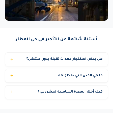
أسئلة شائعة عن التأجير في حي المطار
هل يمكن استئجار معدات ثقيلة بدون مشغل؟
نوفر خيارين: إيجار مع مشغل مرخص (الخيار الأنسب والأكثر
ما هي المدن التي تغطونها؟
أماناً) أو إيجار المعدة فقط للشركات التي لديها مشغلون
مؤهلون. في حالة الإيجار بدون مشغل يجب تقديم رخصة تشغيل
نغطي جميع مناطق المملكة العربية السعودية تشمل: الرياض،
سارية للسائق. الكرينات والمان لفت الكبيرة تتطلب دائماً مشغل
كيف أختار المعدة المناسبة لمشروعي؟
جدة، الدمام، مكة المكرمة، المدينة المنورة، الخبر، الطائف،
معتمد من رافعات الشموخ لأسباب تتعلق بالسلامة والتأمين.
تبوك، القصيم، أبها، الجبيل، ينبع، حائل، نجران، جازان، الباحة،
فريقنا الفني متاح لمساعدتك في اختيار المعدة المناسبة حسب:
والخرج. مع توصيل لجميع الأحياء والمناطق الصناعية.
نوع العمل المطلوب، الارتفاع أو الحمولة، الموقع (داخلي أو