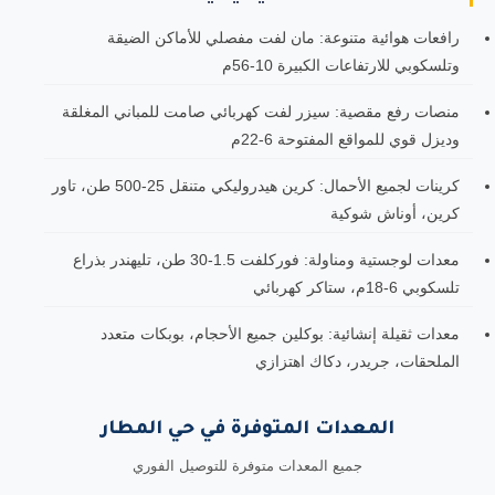
رافعات هوائية متنوعة: مان لفت مفصلي للأماكن الضيقة
وتلسكوبي للارتفاعات الكبيرة 10-56م
منصات رفع مقصية: سيزر لفت كهربائي صامت للمباني المغلقة
وديزل قوي للمواقع المفتوحة 6-22م
كرينات لجميع الأحمال: كرين هيدروليكي متنقل 25-500 طن، تاور
كرين، أوناش شوكية
معدات لوجستية ومناولة: فوركلفت 1.5-30 طن، تليهندر بذراع
تلسكوبي 6-18م، ستاكر كهربائي
معدات ثقيلة إنشائية: بوكلين جميع الأحجام، بوبكات متعدد
الملحقات، جريدر، دكاك اهتزازي
المعدات المتوفرة في حي المطار
جميع المعدات متوفرة للتوصيل الفوري