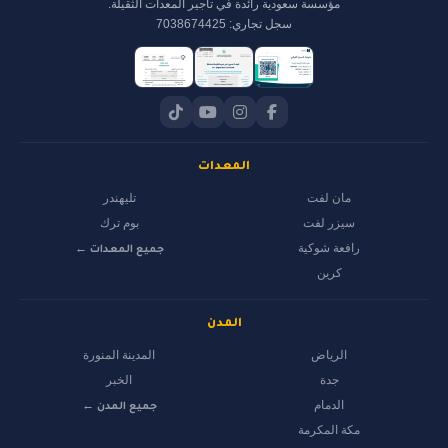
مؤسسة سعودية رائدة في تأجير المعدات الثقيلة.
سجل تجاري: 7038674425
المعدات
مان لفت
تليهندر
سيزر لفت
بوم ترك
رافعة شوكية
جميع المعدات ←
كرين
المدن
الرياض
المدينة المنورة
جدة
الخبر
الدمام
جميع المدن ←
مكة المكرمة