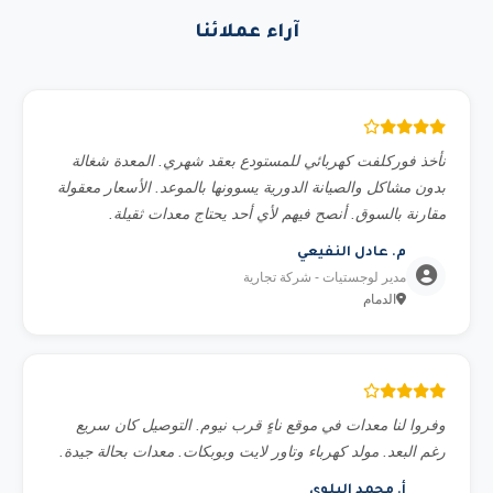
خارجي)، ومدة المشروع. تواصل معنا عبر الواتساب وسنقدم لك
آراء عملائنا
استشارة مجانية.
نأخذ فوركلفت كهربائي للمستودع بعقد شهري. المعدة شغالة
بدون مشاكل والصيانة الدورية يسوونها بالموعد. الأسعار معقولة
مقارنة بالسوق. أنصح فيهم لأي أحد يحتاج معدات ثقيلة.
م. عادل النفيعي
مدير لوجستيات - شركة تجارية
الدمام
وفروا لنا معدات في موقع ناءٍ قرب نيوم. التوصيل كان سريع
رغم البعد. مولد كهرباء وتاور لايت وبوبكات. معدات بحالة جيدة.
أ. محمد البلوي