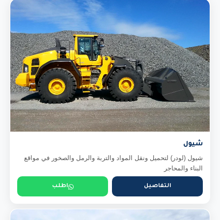
شيول
شيول (لودر) لتحميل ونقل المواد والتربة والرمل والصخور في مواقع
البناء والمحاجر
التفاصيل
اطلب