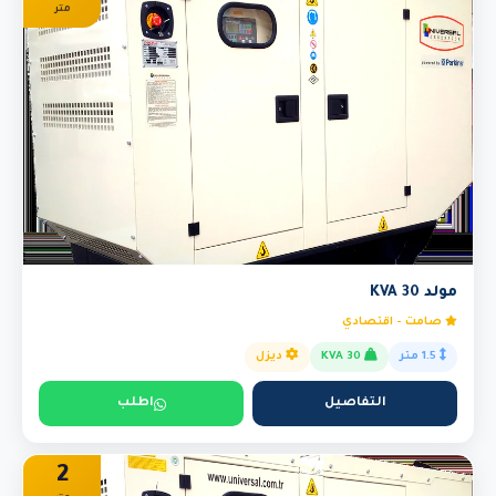
متر
مولد 30 KVA
صامت - اقتصادي
1.5 متر
30 KVA
ديزل
التفاصيل
اطلب
2