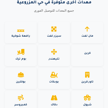
معدات أخرى متوفرة في حي المزروعية
جميع المعدات للتوصيل الفوري
مان لفت
سيزر لفت
رافعة شوكية
كرين
تليهندر
بوم ترك
تاور كرين
بوبكات
بوكلين
شيول
دكاك
كمبروسر