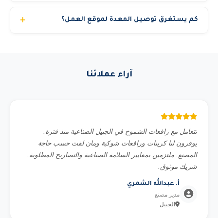
وصول المعدة في الوقت المطلوب.
فريقنا الفني متاح لمساعدتك في اختيار المعدة المناسبة حسب:
كم يستغرق توصيل المعدة لموقع العمل؟
نوع العمل المطلوب، الارتفاع أو الحمولة، الموقع (داخلي أو
خارجي)، ومدة المشروع. تواصل معنا عبر الواتساب وسنقدم لك
في المدن الرئيسية (الرياض وجدة والدمام) نوصل المعدة خلال 3
استشارة مجانية.
إلى 6 ساعات من تأكيد الطلب. المدن الأخرى قد تحتاج 12 إلى
24 ساعة حسب الموقع. للمشاريع المجدولة مسبقاً نضمن
آراء عملائنا
التوصيل في الموعد المحدد بالضبط.
نتعامل مع رافعات الشموخ في الجبيل الصناعية منذ فترة.
يوفرون لنا كرينات ورافعات شوكية ومان لفت حسب حاجة
المصنع. ملتزمين بمعايير السلامة الصناعية والتصاريح المطلوبة.
شريك موثوق.
أ. عبدالله الشمري
مدير مصنع
الجبيل