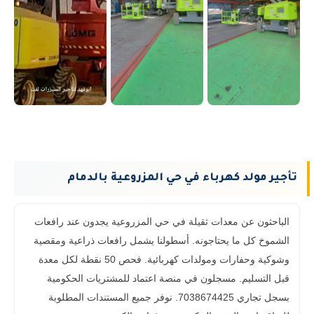
تأجير مولد كهرباء في حي المزروعية بالدمام
الباحثون عن معدات ثقيلة في حي المزروعية يجدون عند رافعات
الشموخ كل ما يحتاجونه. أسطولنا يشمل رافعات ذراعية ومقصية
وشوكية وحفارات ومولدات كهربائية. فحص 50 نقطة لكل معدة
قبل التسليم. مسجلون في منصة اعتماد للمشتريات الحكومية
بسجل تجاري 7038674425. نوفر جميع المستندات المطلوبة