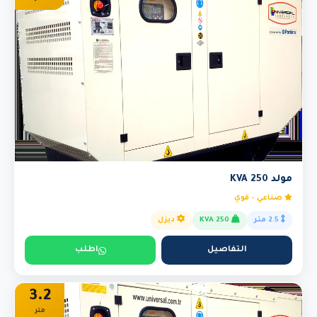
مولد 250 KVA
صناعي - قوي
2.5 متر
250 KVA
ديزل
التفاصيل
اطلب
3.2
متر