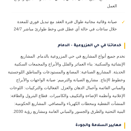
العمل
صيانة وقائية مجانية طوال فترة العقد مع تبديل فوري للمعدة
✓
خلال ساعات في حالة أي عطل فني وخط طوارئ مباشر 24/7
خدماتنا في حي المزروعية - الدمام
نخدم جميع أنواع المشاريع في حي المزروعية بالدمام. المشاريع
الإنشائية والسكنية: بناء العمائر والفلل والأبراج والمجمعات السكنية
الحديثة. المشاريع الصناعية: المصانع والمستودعات والمناطق اللوجستية
وخطوط الإنتاج. مشاريع الصيانة والترميم: صيانة الواجهات والأبراج
والمباني القائمة وأعمال الدهان والعزل. الفعاليات والتركيبات: اللوحات
الإعلانية وأنظمة الإضاءة والتكييف والكاميرات. قطاع البترول والطاقة:
المنشآت النفطية ومحطات الكهرباء والمصافي. المشاريع الحكومية:
البنية التحتية والطرق والجسور والمباني العامة ومشاريع رؤية 2030.
معايير السلامة والجودة