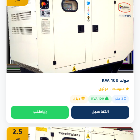
متر
مولد 100 KVA
متوسط - موثوق
2 متر
100 KVA
ديزل
التفاصيل
اطلب
2.5
متر