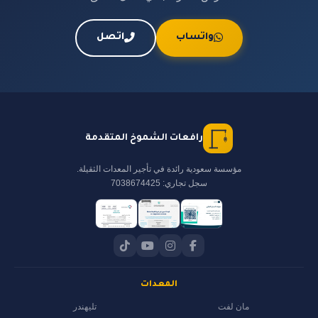
واتساب
اتصل
رافعات الشموخ المتقدمة
مؤسسة سعودية رائدة في تأجير المعدات الثقيلة.
سجل تجاري: 7038674425
المعدات
مان لفت
تليهندر