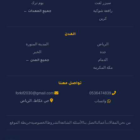
سيزر لفت
بوم ترك
رافعة شوكية
جميع المعدات ←
كرين
المدن
الرياض
المدينة المنورة
جدة
الخبر
الدمام
جميع المدن ←
مكة المكرمة
تواصل معنا
forkif2030@gmail.com
0536474839
حي عكاظ، الرياض
واتساب
من نحن
المقالات
أعمالنا
اتصل بنا
الأسئلة الشائعة
الشروط
الخصوصية
خريطة الموقع