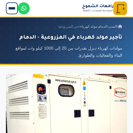
رافعات الشموخ
المتقدمة للمعدات الثقيلة
›
المدن
›
الدمام
›
مولد كهرباء
›
حي المزروعية
تأجير مولد كهرباء في المزروعية - الدمام
مولدات كهرباء ديزل بقدرات من 20 إلى 1000 كيلو وات لمواقع
البناء والفعاليات والطوارئ