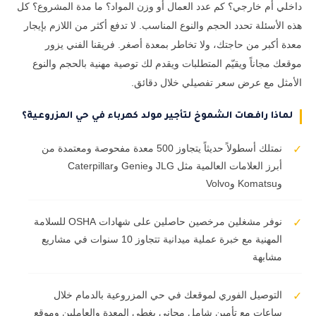
داخلي أم خارجي؟ كم عدد العمال أو وزن المواد؟ ما مدة المشروع؟ كل
هذه الأسئلة تحدد الحجم والنوع المناسب. لا تدفع أكثر من اللازم بإيجار
معدة أكبر من حاجتك، ولا تخاطر بمعدة أصغر. فريقنا الفني يزور
موقعك مجاناً ويقيّم المتطلبات ويقدم لك توصية مهنية بالحجم والنوع
الأمثل مع عرض سعر تفصيلي خلال دقائق.
لماذا رافعات الشموخ لتأجير مولد كهرباء في حي المزروعية؟
نمتلك أسطولاً حديثاً يتجاوز 500 معدة مفحوصة ومعتمدة من
✓
أبرز العلامات العالمية مثل JLG وGenie وCaterpillar
وKomatsu وVolvo
نوفر مشغلين مرخصين حاصلين على شهادات OSHA للسلامة
✓
المهنية مع خبرة عملية ميدانية تتجاوز 10 سنوات في مشاريع
مشابهة
التوصيل الفوري لموقعك في حي المزروعية بالدمام خلال
✓
ساعات مع تأمين شامل مجاني يغطي المعدة والعاملين وموقع