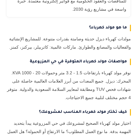
للمناقصات والعقود الحكومية مع فواتير إلكترونية معتمدة. خبرة
واسعة في مشاريع رؤية 2030.
ما هو مولد كهرباء؟
مولدات كهرباء ديزل حديثة وصامتة بقدرات متنوعة. للمشاريع الإنشائية
والفعاليات والمصانع والطوارئ. ماركات عالمية: كاتربيلر، بيركنز، كمنز.
مواصفات مولد كهرباء المتوفرة في حي المزروعية
نوفر مولد كهرباء بارتفاعات 1.5 - 3.2 متر وحمولات 20 - 1000 KVA.
المحرك: ديزل. جميع المعدات من أبرز العلامات العالمية حاصلة على
شهادات فحص TUV ومطابقة لمعايير السلامة السعودية والدولية. متوفر
4 حجم مختلف لتلبية جميع الاحتياجات.
كيف تختار مولد كهرباء المناسب لمشروعك؟
اختيار مولد كهرباء الصحيح لمشروعك في حي المزروعية يبدأ بتحديد
المهمة بدقة. ما نوع العمل المطلوب؟ ما الارتفاع أو الحمولة؟ هل العمل