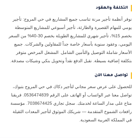
التكلفة والعقود
نوفر أنظمة تأجير مرنة تناسب جميع المشاريع في حي المروج: تأجير
يومي للمهام القصيرة والطارئة، تأجير أسبوعي للمشاريع المتوسطة
بخصم 15%، تأجير شهري للمشاريع الطويلة بخصم 30-40% من السعر
اليومي، وعقود سنوية بأسعار خاصة جداً للمقاولين والشركات. جميع
الأسعار شاملة التوصيل والتأمين الشامل. المشغل المرخص متوفر
بتكلفة إضافية بسيطة. نقبل الدفع نقداً وتحويل بنكي وشيكات مصدقة.
تواصل معنا الآن
للحصول على عرض سعر مجاني لتأجير دكاك في حي المروج بتبوك،
تواصل معنا عبر الواتساب أو الهاتف على الرقم 0536474839. فريقنا
متاح على مدار الساعة لخدمتك. سجل تجاري 7038674425. مؤسسة
رافعات الشموخ المتقدمة — شريكك الموثوق لتأجير المعدات الثقيلة
في المملكة العربية السعودية.