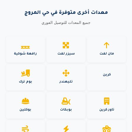
معدات أخرى متوفرة في حي المروج
جميع المعدات للتوصيل الفوري
مان لفت
سيزر لفت
رافعة شوكية
كرين
تليهندر
بوم ترك
تاور كرين
بوبكات
بوكلين