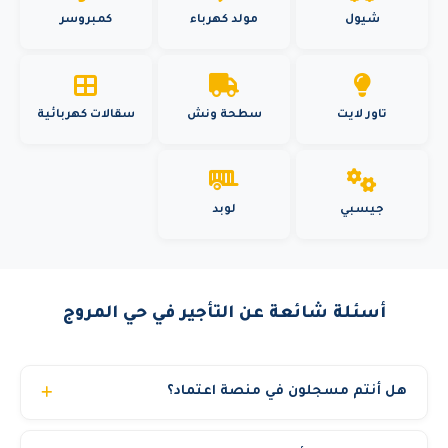
شيول
مولد كهرباء
كمبروسر
تاور لايت
سطحة ونش
سقالات كهربائية
جيسبي
لوبد
أسئلة شائعة عن التأجير في حي المروج
هل أنتم مسجلون في منصة اعتماد؟
نعم. رافعات الشموخ المتقدمة مسجلة في منصة اعتماد ولدينا