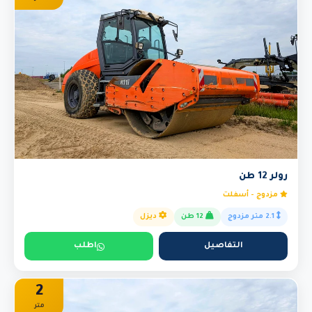
رولر 12 طن
مزدوج - أسفلت
2.1 متر مزدوج
12 طن
ديزل
التفاصيل
اطلب
2
متر