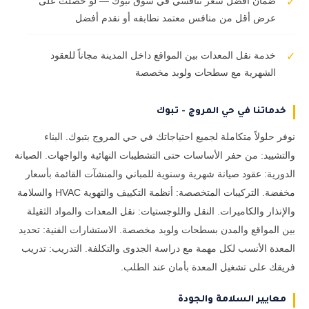
ضمان أفضل سعر تنافسي في سوق تبوك — لو حصلت على
✓
عرض أقل من منافس معتمد نطابقه أو نقدم أفضل
خدمة نقل المعدات بين المواقع داخل المدينة مجاناً للعقود
✓
الشهرية مع سطحات ولوبد مخصصة
خدماتنا في حي المروج - تبوك
نوفر حلولاً متكاملة لجميع احتياجاتك في حي المروج بتبوك. البناء
والتشييد: من حفر الأساسات حتى التشطيبات النهائية والواجهات. الصيانة
الدورية: عقود صيانة شهرية وسنوية للمباني والمنشآت القائمة بأسعار
مخفضة. التركيبات المتخصصة: أنظمة التكييف والتهوية HVAC والسلامة
والإنذار والكاميرات. النقل واللوجستيات: نقل المعدات والمواد الثقيلة
بين المواقع والمدن بسطحات ولوبد مخصصة. الاستشارات الفنية: تحديد
المعدة الأنسب لكل مهمة مع دراسة الجدوى والتكلفة. التدريب: تدريب
فريقك على تشغيل المعدة بأمان عند الطلب.
معايير السلامة والجودة