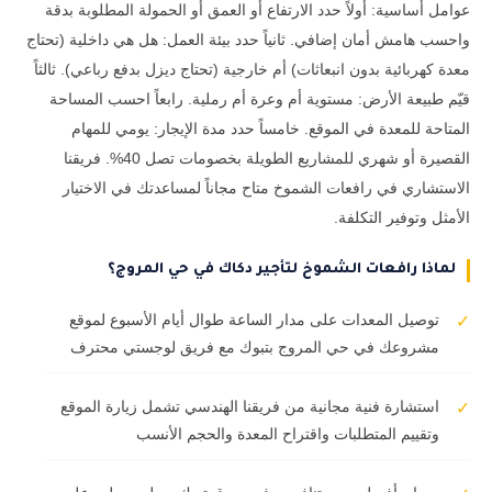
عوامل أساسية: أولاً حدد الارتفاع أو العمق أو الحمولة المطلوبة بدقة
واحسب هامش أمان إضافي. ثانياً حدد بيئة العمل: هل هي داخلية (تحتاج
معدة كهربائية بدون انبعاثات) أم خارجية (تحتاج ديزل بدفع رباعي). ثالثاً
قيّم طبيعة الأرض: مستوية أم وعرة أم رملية. رابعاً احسب المساحة
المتاحة للمعدة في الموقع. خامساً حدد مدة الإيجار: يومي للمهام
القصيرة أو شهري للمشاريع الطويلة بخصومات تصل 40%. فريقنا
الاستشاري في رافعات الشموخ متاح مجاناً لمساعدتك في الاختيار
الأمثل وتوفير التكلفة.
لماذا رافعات الشموخ لتأجير دكاك في حي المروج؟
توصيل المعدات على مدار الساعة طوال أيام الأسبوع لموقع
✓
مشروعك في حي المروج بتبوك مع فريق لوجستي محترف
استشارة فنية مجانية من فريقنا الهندسي تشمل زيارة الموقع
✓
وتقييم المتطلبات واقتراح المعدة والحجم الأنسب