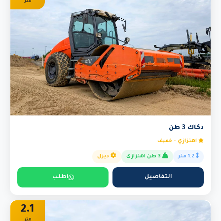
متر
دكاك 3 طن
اهتزازي - خفيف
1.2 متر
3 طن اهتزازي
ديزل
التفاصيل
اطلب
2.1
متر