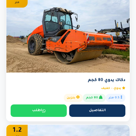
متر
دكاك يدوي 80 كجم
يدوي - خفيف
0.5 متر
80 كجم
بنزين
التفاصيل
اطلب
1.2