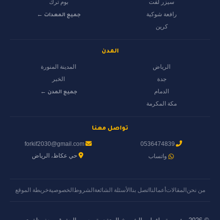
سيزر لفت
بوم ترك
رافعة شوكية
جميع المعدات ←
كرين
المدن
الرياض
المدينة المنورة
جدة
الخبر
الدمام
جميع المدن ←
مكة المكرمة
تواصل معنا
forkif2030@gmail.com
0536474839
حي عكاظ، الرياض
واتساب
من نحن
المقالات
أعمالنا
اتصل بنا
الأسئلة الشائعة
الشروط
الخصوصية
خريطة الموقع