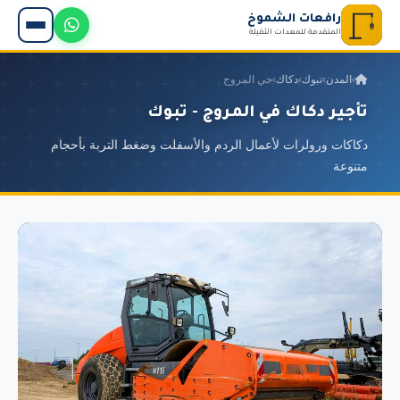
رافعات الشموخ
المتقدمة للمعدات الثقيلة
›
المدن
›
تبوك
›
دكاك
›
حي المروج
تأجير دكاك في المروج - تبوك
دكاكات ورولرات لأعمال الردم والأسفلت وضغط التربة بأحجام
متنوعة