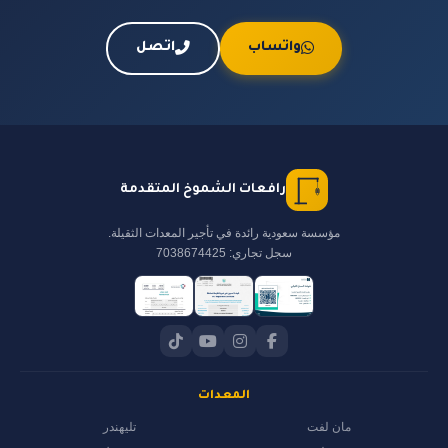
واتساب
اتصل
رافعات الشموخ المتقدمة
مؤسسة سعودية رائدة في تأجير المعدات الثقيلة.
سجل تجاري: 7038674425
المعدات
مان لفت
تليهندر