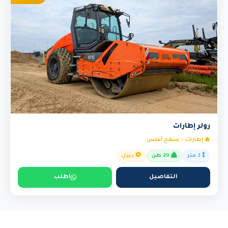
رولر إطارات
إطارات - سطح أملس
2 متر
20 طن
ديزل
التفاصيل
اطلب