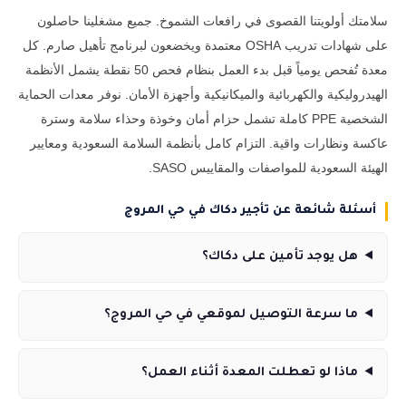
سلامتك أولويتنا القصوى في رافعات الشموخ. جميع مشغلينا حاصلون
على شهادات تدريب OSHA معتمدة ويخضعون لبرنامج تأهيل صارم. كل
معدة تُفحص يومياً قبل بدء العمل بنظام فحص 50 نقطة يشمل الأنظمة
الهيدروليكية والكهربائية والميكانيكية وأجهزة الأمان. نوفر معدات الحماية
الشخصية PPE كاملة تشمل حزام أمان وخوذة وحذاء سلامة وسترة
عاكسة ونظارات واقية. التزام كامل بأنظمة السلامة السعودية ومعايير
الهيئة السعودية للمواصفات والمقاييس SASO.
أسئلة شائعة عن تأجير دكاك في حي المروج
هل يوجد تأمين على دكاك؟
ما سرعة التوصيل لموقعي في حي المروج؟
ماذا لو تعطلت المعدة أثناء العمل؟