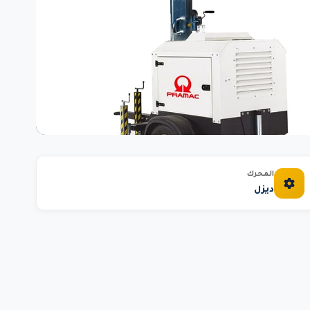
المحرك
ديزل