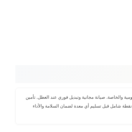
ة والخاصة. صيانة مجانية وتبديل فوري عند العطل. تأمين
مل مجاني يغطي المعدة والعاملين وموقع العمل طوال فترة التأجير. صيانة وقائية مجانية مع تبديل فوري في حالة أي عطل. فحص 50 نقطة شامل قبل تسليم أي معدة لضمان السلامة والأداء