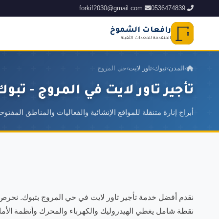
forkif2030@gmail.com
0536474839
رافعات الشموخ
المتقدمة للمعدات الثقيلة
›
المدن
›
تبوك
›
تاور لايت
›
حي المروج
تأجير تاور لايت في المروج - تبوك
أبراج إنارة متنقلة للمواقع الإنشائية والفعاليات والمناطق المفتوح
نقطة شامل يغطي الهيدروليك والكهرباء والمحرك وأنظمة الأما