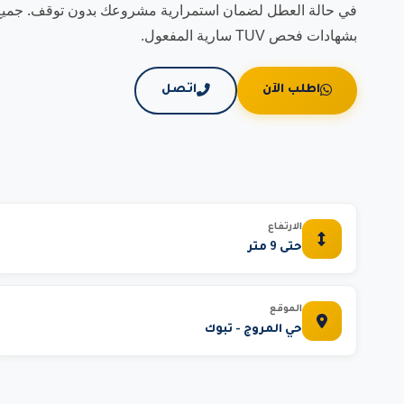
في حالة العطل لضمان استمرارية مشروعك بدون توقف. جميع مع
بشهادات فحص TUV سارية المفعول.
اطلب الآن
اتصل
الارتفاع
حتى 9 متر
الموقع
حي المروج - تبوك