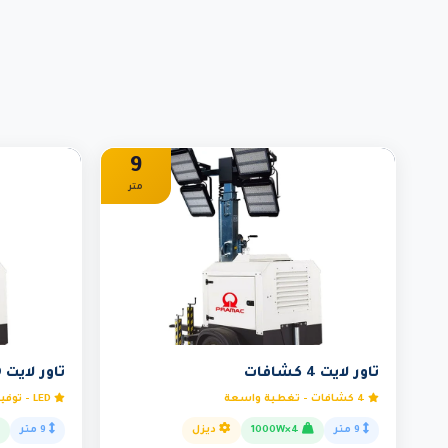
9
متر
تاور لايت 4 كشافات
تاور لايت LED
4 كشافات - تغطية واسعة
LED - توفير طاقة 60%
9 متر
4×1000W
ديزل
9 متر