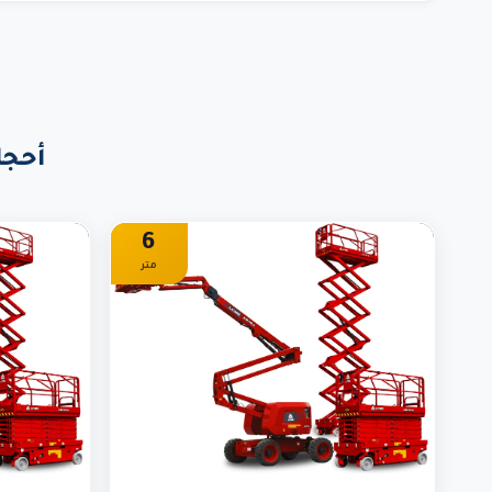
أحجا
6
متر