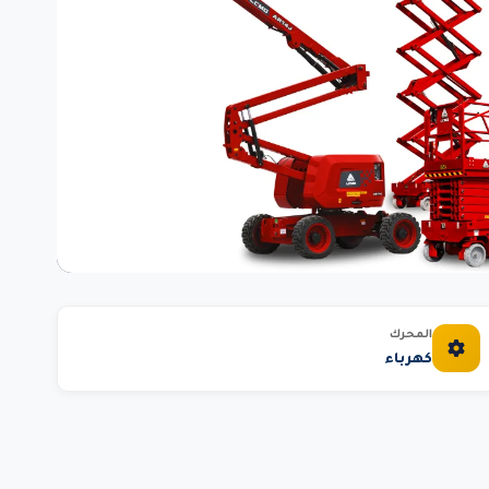
المحرك
كهرباء