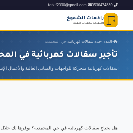
forkif2030@gmail.com
0536474839
رافعات الشموخ
المتقدمة للمعدات الثقيلة
›
المدن
›
جدة
›
سقالات كهربائية
›
حي المحمدية
تأجير سقالات كهربائية في المح
سقالات كهربائية متحركة للواجهات والمباني العالية والأعمال الإنش
هل تحتاج سقالات كهربائية في حي المحمدية؟ نوفرها لك خل