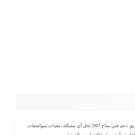
تأجير معدات ثقيلة في حي المحمدية بجدة أصبح أسهل مع رافعات الشموخ. عقود مرنة تبدأ من يوم واحد مع خصومات للعقود الطويلة. فريق دعم فني متاح 24/7 لحل أي مشكلة. معدات بمواصفات
العلوية وأرض وعرة للتضاريس الصعبة.