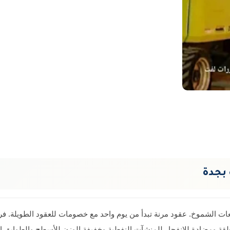
 بجدة
مغلقة ومضادة للانفجار للمنشآت النفطية وخفيفة الوزن للأسطح والطوابق 