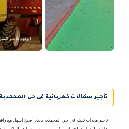
تأجير سقالات كهربائية في حي المحمدية
خاصة للمشاريع الحساسة: كهربائية بدون انبعاثات للأماكن ال