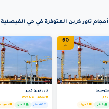
أحجام تاور كرين المتوفرة في حي الفيصلية
60
متر
 متوسط
تاور كرين كبير
عملاق - رؤية 2030
8 طن
كهرباء
80+ متر
12 طن
كهرباء