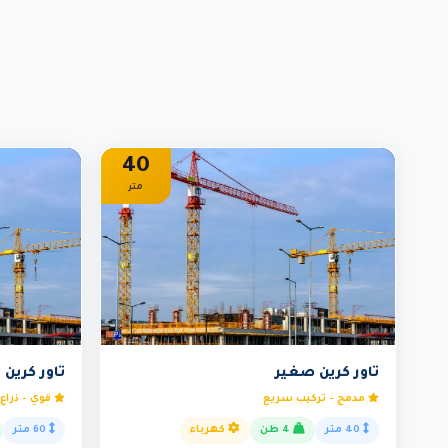
40
متر
تاور كرين صغير
تاور كرين
مدمج - تركيب سريع
قوي - ذراع 60 م
40 متر
4 طن
كهرباء
60 متر