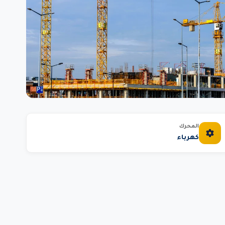
المحرك
كهرباء