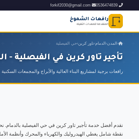
forkif2030@gmail.com
0536474839
رافعات الشموخ
المتقدمة للمعدات الثقيلة
›
المدن
›
الدمام
›
تاور كرين
›
حي الفيصلية
تأجير تاور كرين في الفيصلية - ال
رافعات برجية لمشاريع البناء العالية والأبراج والمجمعات السكنية و
نقطة شامل يغطي الهيدروليك والكهرباء والمحرك وأنظمة الأما