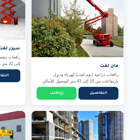
سيزر لفت
إلى 22 متر بمنصة عمل واسعة وثابتة للتشط...
مان لفت
رافعات ذراعية (بوم لفت) كهرباء وديزل
التفا
بارتفاعات من 10 إلى 43 متر للوصول للأماكن
ا...
التفاصيل
اطلب