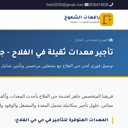
forkif2030@gmail.com
0536474839
رافعات الشموخ
المتقدمة للمعدات الثقيلة
›
المدن
›
جدة
›
حي الفلاح
تأجير معدات ثقيلة في الفلاح - ج
توصيل فوري لحي حي الفلاح مع مشغلين مرخصين وتأمين شامل
مجاني. حلول تأجير متكاملة تشمل المعدة والمشغل والوقود وا
المعدات المتوفرة للتأجير في حي حي الفلاح: