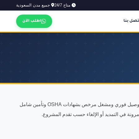
متاح 24/7
جميع مدن السعودية
تصل بنا
اطلب الآن
فريقنا المتخصص جاهز لخدمة حي الفلاح بأحدث المعدات وأكفأ المشغلين في جدة. نوفر مان لفت وسيزر لفت وكرينات وبوكلين مع توصيل فوري ومشغل مرخص بشهادات OSHA وتأمين شامل
رونة في التمديد أو الإلغاء حسب تقدم المشروع.