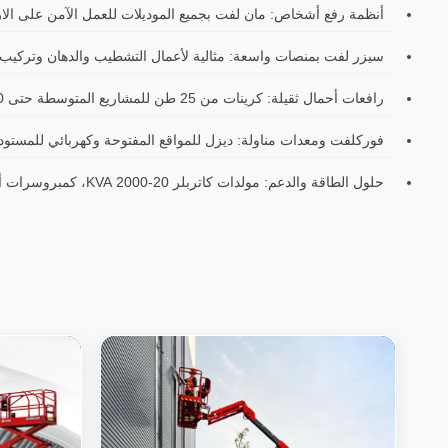
أنظمة رفع أشخاص: مان لفت بجميع الموديلات للعمل الآمن على الارتفاع
سيزر لفت بمنصات واسعة: مثالية لأعمال التشطيب والدهان وتركيب الس
رافعات أحمال ثقيلة: كرينات من 25 طن للمشاريع المتوسطة حتى 500 طن للمشاريع العملاقة
فوركلفت ومعدات مناولة: ديزل للمواقع المفتوحة وكهربائي للمستودعات المغ
حلول الطاقة والدعم: مولدات كاتربلر 20-2000 KVA، كمبروسرات أطلس كوبكو، إنارة متنقلة