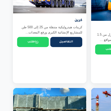
كرين
كرينات هيدروليكية متنقلة من 25 إلى 500 طن
للمشاريع الإنشائية الكبرى ورفع المعدات...
رافعات شوكية (فوركلفت) كهرباء وديزل من 1.5
التفاصيل
اطلب
لب