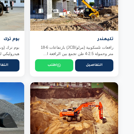
تليهندر
بوم ترك
رافعات تلسكوبية (مرلو/JCB) بارتفاعات 6-18
بوم ترك (ون
متر وحمولة 2.5-4 طن تجمع بين الرافعة ا...
هيدروليكي لع
التفاصيل
اطلب
التفا