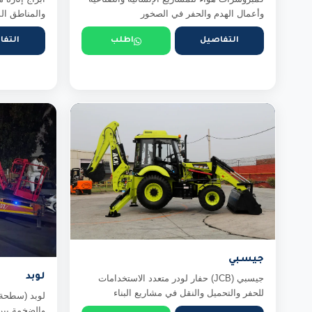
وأعمال الهدم والحفر في الصخور
والمناطق ال
التفاصيل
اطلب
التفا
جيسبي
لوبد
جيسبي (JCB) حفار لودر متعدد الاستخدامات
للحفر والتحميل والنقل في مشاريع البناء
لوبد (سطحة 
والضخمة بين