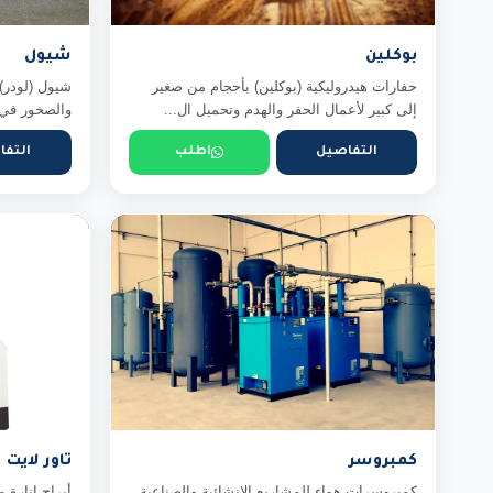
بوكلين
شيول
حفارات هيدروليكية (بوكلين) بأحجام من صغير
شيول (لودر) 
إلى كبير لأعمال الحفر والهدم وتحميل ال...
والصخور في م
التفاصيل
اطلب
التفا
كمبروسر
تاور لايت
كمبروسرات هواء للمشاريع الإنشائية والصناعية
أبراج إنارة م