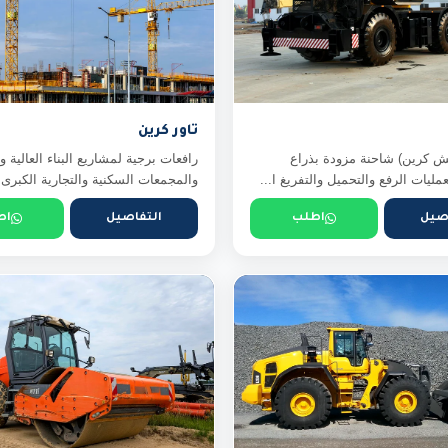
تاور كرين
ش كرين) شاحنة مزودة بذراع
رافعات برجية لمشاريع البناء العالية وا
مليات الرفع والتحميل والتفريغ ا...
والمجمعات السكنية والتجارية الكبرى
صيل
اطلب
التفاصيل
اط