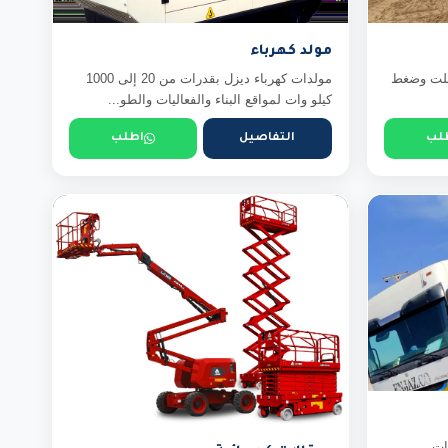
مولد كهرباء
سفلت وضغط
مولدات كهرباء ديزل بقدرات من 20 إلى 1000
كيلو وات لمواقع البناء والفعاليات والطو...
لب
التفاصيل
اطلب
ات