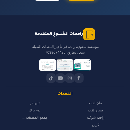
رافعات الشموخ المتقدمة
مؤسسة سعودية رائدة في تأجير المعدات الثقيلة.
سجل تجاري: 7038674425
المعدات
مان لفت
تليهندر
سيزر لفت
بوم ترك
رافعة شوكية
جميع المعدات ←
كرين