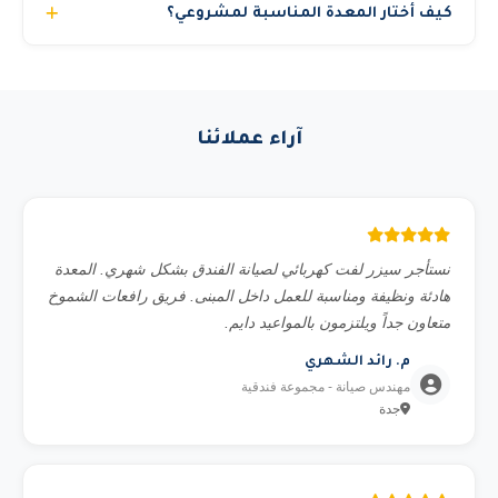
إمكانية التوصيل لأي موقع في المملكة حسب المشروع.
كيف أختار المعدة المناسبة لمشروعي؟
ساعة للتوصيل بين المدن. نعمل على مدار الساعة 24/7 لضمان
وصول المعدة في الوقت المطلوب.
فريقنا الفني متاح لمساعدتك في اختيار المعدة المناسبة حسب:
نوع العمل المطلوب، الارتفاع أو الحمولة، الموقع (داخلي أو
خارجي)، ومدة المشروع. تواصل معنا عبر الواتساب وسنقدم لك
آراء عملائنا
استشارة مجانية.
نستأجر سيزر لفت كهربائي لصيانة الفندق بشكل شهري. المعدة
هادئة ونظيفة ومناسبة للعمل داخل المبنى. فريق رافعات الشموخ
متعاون جداً ويلتزمون بالمواعيد دايم.
م. رائد الشهري
مهندس صيانة - مجموعة فندقية
جدة