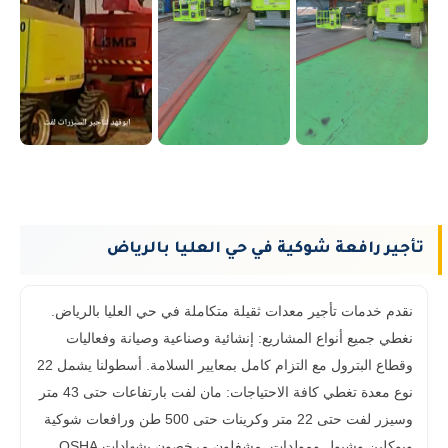
تأجير رافعة شوكية في حي العليا بالرياض
نقدم خدمات تأجير معدات ثقيلة متكاملة في حي العليا بالرياض.
نغطي جميع أنواع المشاريع: إنشائية وصناعية وصيانة وفعاليات
وقطاع البترول مع التزام كامل بمعايير السلامة. أسطولنا يشمل 22
نوع معدة تغطي كافة الاحتياجات: مان لفت بارتفاعات حتى 43 متر
وسيزر لفت حتى 22 متر وكرينات حتى 500 طن ورافعات شوكية
وبوكلين وشيول ومولدات. مشغلون مرخصون بشهادات OSHA