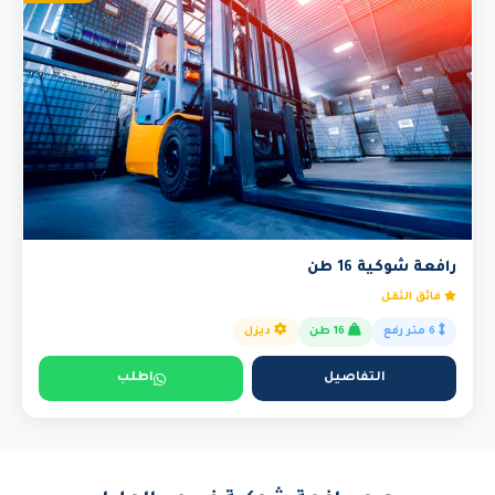
رافعة شوكية 16 طن
فائق الثقل
6 متر رفع
16 طن
ديزل
التفاصيل
اطلب