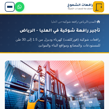
رافعات الشموخ
المتقدمة للمعدات الثقيلة
›
المدن
›
الرياض
›
رافعة شوكية
›
حي العليا
تأجير رافعة شوكية في العليا - الرياض
رافعات شوكية (فوركلفت) كهرباء وديزل من 1.5 إلى 30 طن
للمستودعات والمصانع ومواقع البناء والموانئ