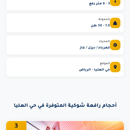
3 - 6 متر رفع
الحمولة
1.5 - 30 طن
المحرك
كهرباء / ديزل / غاز
الموقع
حي العليا - الرياض
أحجام رافعة شوكية المتوفرة في حي العليا
3