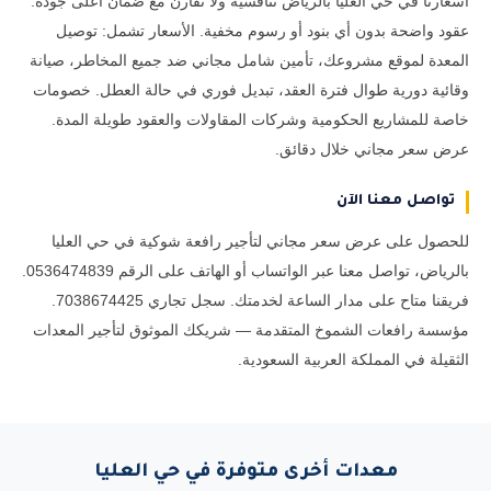
أسعارنا في حي العليا بالرياض تنافسية ولا تُقارن مع ضمان أعلى جودة.
عقود واضحة بدون أي بنود أو رسوم مخفية. الأسعار تشمل: توصيل
المعدة لموقع مشروعك، تأمين شامل مجاني ضد جميع المخاطر، صيانة
وقائية دورية طوال فترة العقد، تبديل فوري في حالة العطل. خصومات
خاصة للمشاريع الحكومية وشركات المقاولات والعقود طويلة المدة.
عرض سعر مجاني خلال دقائق.
تواصل معنا الآن
للحصول على عرض سعر مجاني لتأجير رافعة شوكية في حي العليا
بالرياض، تواصل معنا عبر الواتساب أو الهاتف على الرقم 0536474839.
فريقنا متاح على مدار الساعة لخدمتك. سجل تجاري 7038674425.
مؤسسة رافعات الشموخ المتقدمة — شريكك الموثوق لتأجير المعدات
الثقيلة في المملكة العربية السعودية.
معدات أخرى متوفرة في حي العليا