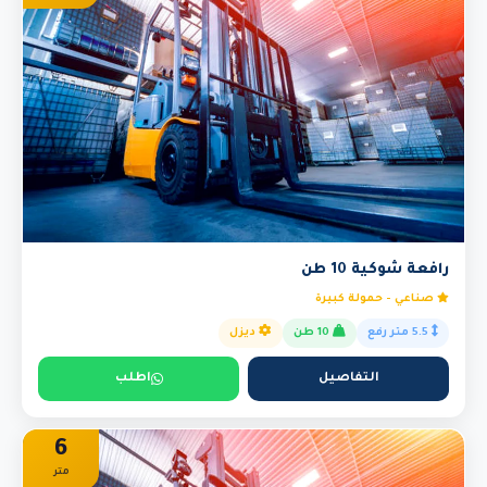
رافعة شوكية 10 طن
صناعي - حمولة كبيرة
5.5 متر رفع
10 طن
ديزل
التفاصيل
اطلب
6
متر