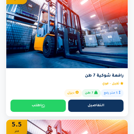
رافعة شوكية 7 طن
ثقيل - قوي
5 متر رفع
7 طن
ديزل
التفاصيل
اطلب
5.5
متر