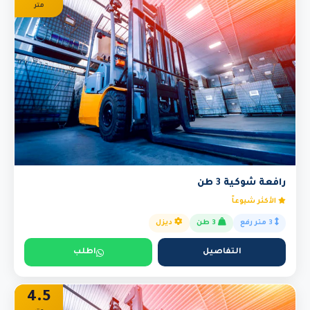
متر
رافعة شوكية 3 طن
الأكثر شيوعاً
3 متر رفع
3 طن
ديزل
التفاصيل
اطلب
4.5