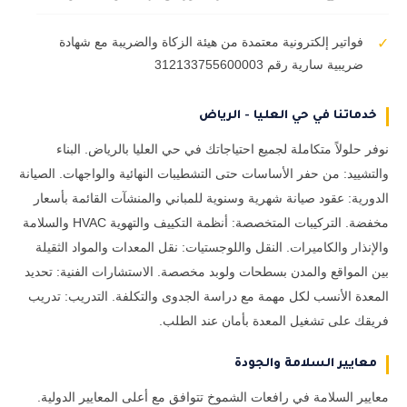
فواتير إلكترونية معتمدة من هيئة الزكاة والضريبة مع شهادة
✓
ضريبية سارية رقم 312133755600003
خدماتنا في حي العليا - الرياض
نوفر حلولاً متكاملة لجميع احتياجاتك في حي العليا بالرياض. البناء
والتشييد: من حفر الأساسات حتى التشطيبات النهائية والواجهات. الصيانة
الدورية: عقود صيانة شهرية وسنوية للمباني والمنشآت القائمة بأسعار
مخفضة. التركيبات المتخصصة: أنظمة التكييف والتهوية HVAC والسلامة
والإنذار والكاميرات. النقل واللوجستيات: نقل المعدات والمواد الثقيلة
بين المواقع والمدن بسطحات ولوبد مخصصة. الاستشارات الفنية: تحديد
المعدة الأنسب لكل مهمة مع دراسة الجدوى والتكلفة. التدريب: تدريب
فريقك على تشغيل المعدة بأمان عند الطلب.
معايير السلامة والجودة
معايير السلامة في رافعات الشموخ تتوافق مع أعلى المعايير الدولية.