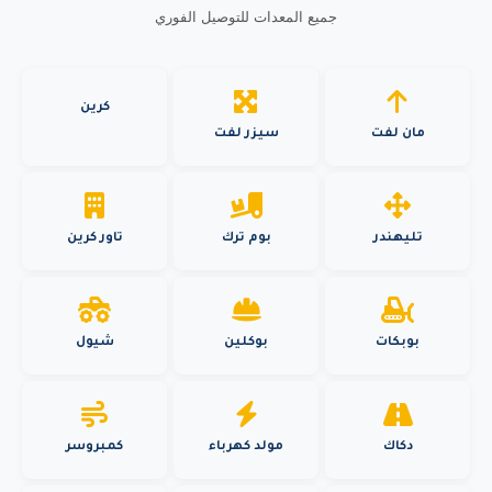
جميع المعدات للتوصيل الفوري
كرين
مان لفت
سيزر لفت
تليهندر
بوم ترك
تاور كرين
بوبكات
بوكلين
شيول
دكاك
مولد كهرباء
كمبروسر