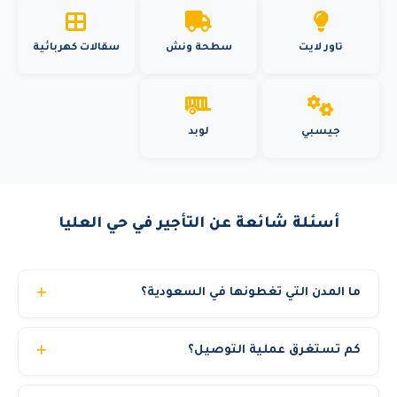
تاور لايت
سطحة ونش
سقالات كهربائية
جيسبي
لوبد
أسئلة شائعة عن التأجير في حي العليا
ما المدن التي تغطونها في السعودية؟
نغطي 17 مدينة رئيسية في السعودية: الرياض وجدة والدمام
كم تستغرق عملية التوصيل؟
ومكة المكرمة والمدينة المنورة والخبر والطائف وتبوك والقصيم
وأبها والجبيل وينبع وحائل ونجران وجازان والباحة والخرج. مع
عادة من 2 إلى 6 ساعات داخل المدينة الواحدة. ومن 12 إلى 24