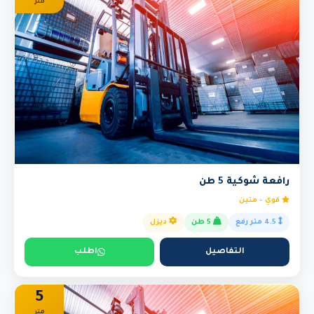
متر
رافعة شوكية 5 طن
قوي - متين
4.5 متر رفع
5 طن
ديزل
التفاصيل
اطلب
5
متر