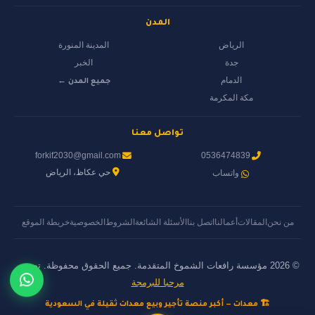
المدن
الرياض
المدينة المنورة
جدة
الخبر
الدمام
جميع المدن ←
مكة المكرمة
تواصل معنا
forkif2030@gmail.com
0536474839
حي عكاظ، الرياض
واتساب
من نحن
المقالات
أعمالنا
اتصل بنا
الأسئلة الشائعة
الشروط
الخصوصية
خريطة الموقع
© 2026 مؤسسة رافعات الشموخ المتقدمة. جميع الحقوق محفوظة. تصميم
مرحبا للبرمجة
🏗️ معدات — أكبر منصة تأجير وبيع معدات ثقيلة في السعودية