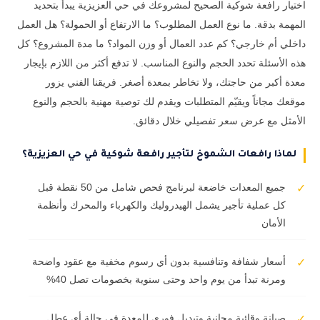
اختيار رافعة شوكية الصحيح لمشروعك في حي العزيزية يبدأ بتحديد
المهمة بدقة. ما نوع العمل المطلوب؟ ما الارتفاع أو الحمولة؟ هل العمل
داخلي أم خارجي؟ كم عدد العمال أو وزن المواد؟ ما مدة المشروع؟ كل
هذه الأسئلة تحدد الحجم والنوع المناسب. لا تدفع أكثر من اللازم بإيجار
معدة أكبر من حاجتك، ولا تخاطر بمعدة أصغر. فريقنا الفني يزور
موقعك مجاناً ويقيّم المتطلبات ويقدم لك توصية مهنية بالحجم والنوع
الأمثل مع عرض سعر تفصيلي خلال دقائق.
لماذا رافعات الشموخ لتأجير رافعة شوكية في حي العزيزية؟
جميع المعدات خاضعة لبرنامج فحص شامل من 50 نقطة قبل
✓
كل عملية تأجير يشمل الهيدروليك والكهرباء والمحرك وأنظمة
الأمان
أسعار شفافة وتنافسية بدون أي رسوم مخفية مع عقود واضحة
✓
ومرنة تبدأ من يوم واحد وحتى سنوية بخصومات تصل 40%
صيانة وقائية مجانية وتبديل فوري للمعدة في حالة أي عطل
✓