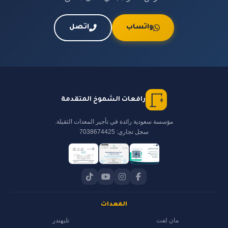
واتساب
اتصل
رافعات الشموخ المتقدمة
مؤسسة سعودية رائدة في تأجير المعدات الثقيلة.
سجل تجاري: 7038674425
المعدات
مان لفت
تليهندر