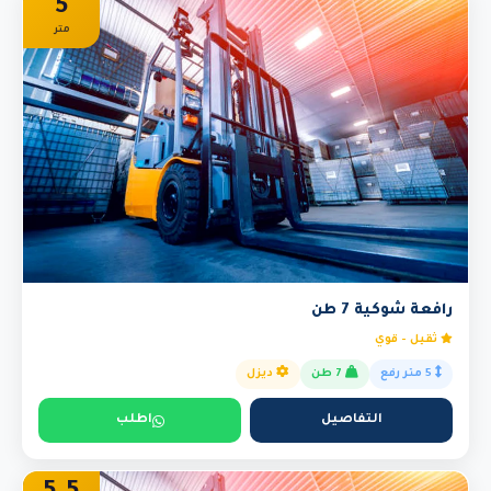
5
متر
رافعة شوكية 7 طن
ثقيل - قوي
5 متر رفع
7 طن
ديزل
التفاصيل
اطلب