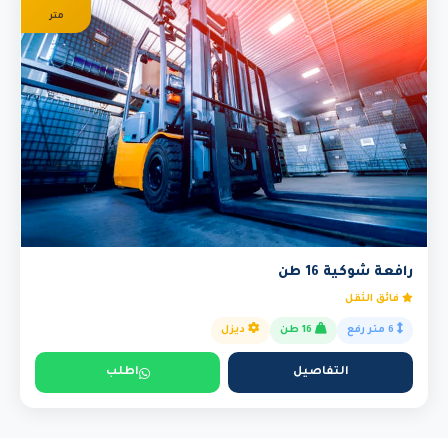
متر
رافعة شوكية 16 طن
فائق الثقل
6 متر رفع
16 طن
ديزل
التفاصيل
اطلب