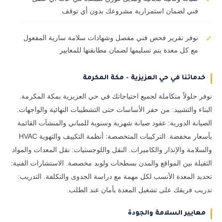
فني لضمان استمرارية مشروعك بدون أي توقف
نوفر تقرير فحص فني مفصل وشهادات سلامة سارية المفعول
✓
مع كل معدة يتم تسليمها لضمان مطابقتها للمعايير
خدماتنا في حي العزيزية - مكة المكرمة
نوفر حلولاً متكاملة لجميع احتياجاتك في حي العزيزية بمكة المكرمة.
البناء والتشييد: من حفر الأساسات حتى التشطيبات النهائية والواجهات.
الصيانة الدورية: عقود صيانة شهرية وسنوية للمباني والمنشآت القائمة
بأسعار مخفضة. التركيبات المتخصصة: أنظمة التكييف والتهوية HVAC
والسلامة والإنذار والكاميرات. النقل واللوجستيات: نقل المعدات والمواد
الثقيلة بين المواقع والمدن بسطحات ولوبد مخصصة. الاستشارات الفنية:
تحديد المعدة الأنسب لكل مهمة مع دراسة الجدوى والتكلفة. التدريب:
تدريب فريقك على تشغيل المعدة بأمان عند الطلب.
معايير السلامة والجودة