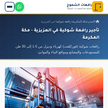
رافعات الشموخ
المتقدمة للمعدات الثقيلة
›
المدن
›
مكة المكرمة
›
رافعة شوكية
›
حي العزيزية
تأجير رافعة شوكية في العزيزية - مكة
المكرمة
رافعات شوكية (فوركلفت) كهرباء وديزل من 1.5 إلى 30 طن
للمستودعات والمصانع ومواقع البناء والموانئ