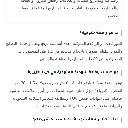
وصناعية ومشاريع الصيانة والفعاليات وقطاع البترول والطاقة
والمشاريع الحكومية. باقات خاصة للمشاريع المتكاملة بأسعار
مخفضة.
ما هو رافعة شوكية؟
الفوركلفت أو الرافعة الشوكية معدة أساسية لرفع ونقل وتحميل البضائع
والمواد الثقيلة. متوفرة بأحجام متعددة من 1.5 طن للمستودعات
الصغيرة وحتى 30 طن للمشاريع الصناعية والموانئ.
مواصفات رافعة شوكية المتوفرة في حي العزيزية
نوفر رافعة شوكية بارتفاعات 3 - 6 متر رفع وحمولات 1.5 - 30 طن.
المحرك: كهرباء / ديزل / غاز. جميع المعدات من أبرز العلامات العالمية
حاصلة على شهادات فحص TUV ومطابقة لمعايير السلامة السعودية
والدولية. متوفر 5 حجم مختلف لتلبية جميع الاحتياجات.
كيف تختار رافعة شوكية المناسب لمشروعك؟