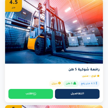
4.5
متر
رافعة شوكية 5 طن
قوي - متين
4.5 متر رفع
5 طن
ديزل
التفاصيل
اطلب