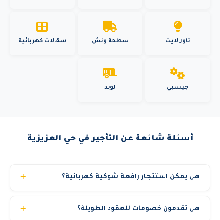
تاور لايت
سطحة ونش
سقالات كهربائية
جيسبي
لوبد
أسئلة شائعة عن التأجير في حي العزيزية
هل يمكن استئجار رافعة شوكية كهربائية؟
نعم، نوفر رافعات شوكية كهربائية من 1.5 إلى 5 طن. مثالية
هل تقدمون خصومات للعقود الطويلة؟
للمستودعات والمصانع المغلقة حيث تكون هادئة وخالية من