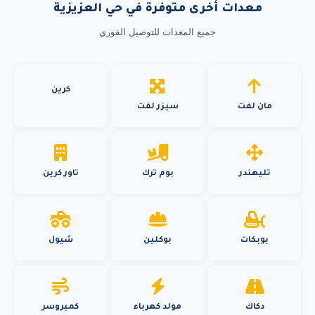
معدات أخرى متوفرة في حي العزيزية
جميع المعدات للتوصيل الفوري
كرين
مان لفت
سيزر لفت
تليهندر
بوم ترك
تاور كرين
بوبكات
بوكلين
شيول
دكاك
مولد كهرباء
كمبروسر