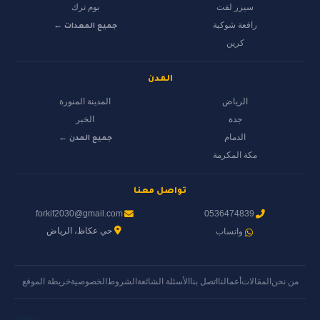
سيزر لفت
بوم ترك
رافعة شوكية
جميع المعدات ←
كرين
المدن
الرياض
المدينة المنورة
جدة
الخبر
الدمام
جميع المدن ←
مكة المكرمة
تواصل معنا
forkif2030@gmail.com
0536474839
حي عكاظ، الرياض
واتساب
من نحن
المقالات
أعمالنا
اتصل بنا
الأسئلة الشائعة
الشروط
الخصوصية
خريطة الموقع