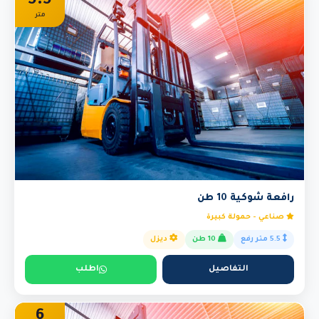
5.5
متر
رافعة شوكية 10 طن
صناعي - حمولة كبيرة
5.5 متر رفع
10 طن
ديزل
التفاصيل
اطلب
6