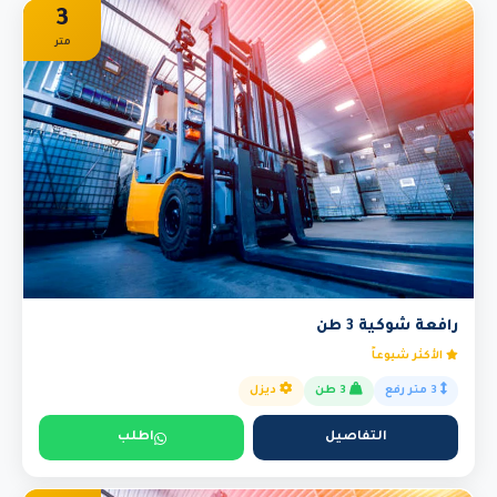
3
متر
رافعة شوكية 3 طن
الأكثر شيوعاً
3 متر رفع
3 طن
ديزل
التفاصيل
اطلب