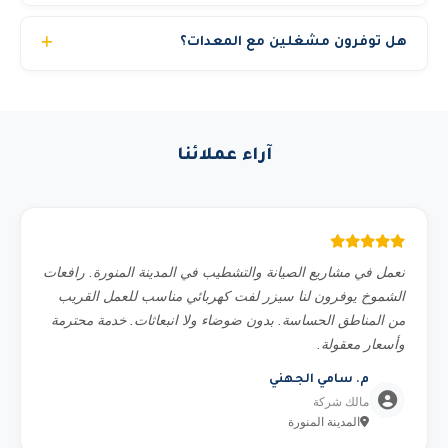
الانبعاثات. كما نوفر شاحن كهربائي مع المعدة.
نعم. العقود الشهرية توفر من 30% إلى 40% مقارنة بالسعر
هل توفرون مشغلين مع المعدات؟
اليومي. العقود السنوية توفر حتى 50%. المشاريع الحكومية
والشركات الكبرى تحصل على أسعار خاصة. اتصل بنا لمناقشة
نعم، نوفر مشغلين محترفين ومرخصين بخبرة تتجاوز 10
احتياجك والحصول على أفضل سعر.
سنوات. يمكنك اختيار استئجار المعدة مع مشغل أو بدون حسب
رغبتك. جميع مشغلينا حاصلين على شهادات السلامة المهنية.
آراء عملائنا
نعمل في مشاريع الصيانة والتشطيب في المدينة المنورة. رافعات
الشموخ يوفرون لنا سيزر لفت كهربائي مناسب للعمل القريب
من المناطق الحساسة. بدون ضوضاء ولا انبعاثات. خدمة محترمة
وأسعار معقولة.
م. سامي الجهني
مالك شركة
المدينة المنورة