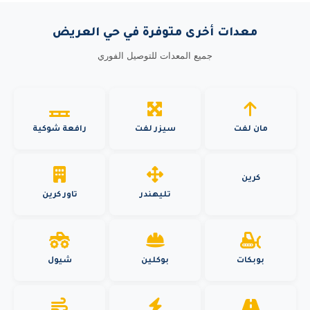
معدات أخرى متوفرة في حي العريض
جميع المعدات للتوصيل الفوري
مان لفت
سيزر لفت
رافعة شوكية
كرين
تليهندر
تاور كرين
بوبكات
بوكلين
شيول