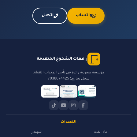
واتساب
اتصل
رافعات الشموخ المتقدمة
مؤسسة سعودية رائدة في تأجير المعدات الثقيلة.
سجل تجاري: 7038674425
المعدات
مان لفت
تليهندر