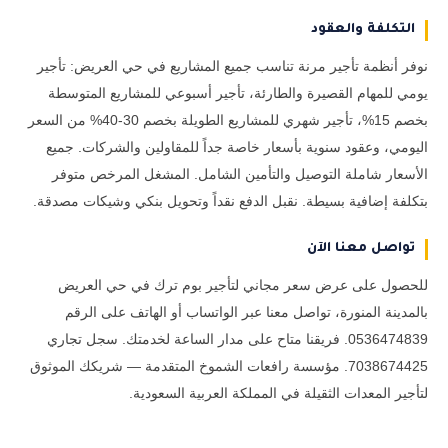
التكلفة والعقود
نوفر أنظمة تأجير مرنة تناسب جميع المشاريع في حي العريض: تأجير
يومي للمهام القصيرة والطارئة، تأجير أسبوعي للمشاريع المتوسطة
بخصم 15%، تأجير شهري للمشاريع الطويلة بخصم 30-40% من السعر
اليومي، وعقود سنوية بأسعار خاصة جداً للمقاولين والشركات. جميع
الأسعار شاملة التوصيل والتأمين الشامل. المشغل المرخص متوفر
بتكلفة إضافية بسيطة. نقبل الدفع نقداً وتحويل بنكي وشيكات مصدقة.
تواصل معنا الآن
للحصول على عرض سعر مجاني لتأجير بوم ترك في حي العريض
بالمدينة المنورة، تواصل معنا عبر الواتساب أو الهاتف على الرقم
0536474839. فريقنا متاح على مدار الساعة لخدمتك. سجل تجاري
7038674425. مؤسسة رافعات الشموخ المتقدمة — شريكك الموثوق
لتأجير المعدات الثقيلة في المملكة العربية السعودية.