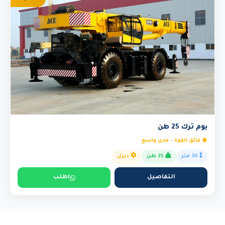
بوم ترك 25 طن
فائق القوة - مدى واسع
30 متر
25 طن
ديزل
التفاصيل
اطلب