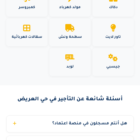
دكاك
مولد كهرباء
كمبروسر
تاور لايت
سطحة ونش
سقالات كهربائية
جيسبي
لوبد
أسئلة شائعة عن التأجير في حي العريض
هل أنتم مسجلون في منصة اعتماد؟
نعم. رافعات الشموخ المتقدمة مسجلة في منصة اعتماد ولدينا