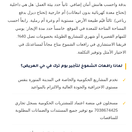
بدقة واحسب هامش أمان إضافي. ثانياً حدد بيئة العمل: هل هي داخلية
(تحتاج معدة كهربائية بدون انبعاثات) أم خارجية (تحتاج ديزل بدفع
رباعي). ثالثاً قيّم طبيعة الأرض: مستوية أم وعرة أم رملية. رابعاً احسب
المساحة المتاحة للمعدة في الموقع. خامساً حدد مدة الإيجار: يومي
للمهام القصيرة أو شهري للمشاريع الطويلة بخصومات تصل 40%.
فريقنا الاستشاري في رافعات الشموخ متاح مجاناً لمساعدتك في
الاختيار الأمثل وتوفير التكلفة.
لماذا رافعات الشموخ لتأجير بوم ترك في حي العريض؟
نخدم المشاريع الحكومية والخاصة في المدينة المنورة بنفس
✓
مستوى الاحترافية والجودة العالية والالتزام بالمواعيد
مسجلون في منصة اعتماد للمشتريات الحكومية بسجل تجاري
✓
7038674425 مع توفير جميع المستندات والضمانات المطلوبة
للمناقصات