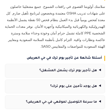
سلامتك أولويتنا القصوى في رافعات الشموخ. جميع مشغلينا حاصلون
على شهادات تدريب OSHA معتمدة ويخضعون لبرنامج تأهيل صارم. كل
معدة تُفحص يومياً قبل بدء العمل بنظام فحص 50 نقطة يشمل الأنظمة
الهيدروليكية والكهربائية والميكانيكية وأجهزة الأمان. نوفر معدات الحماية
الشخصية PPE كاملة تشمل حزام أمان وخوذة وحذاء سلامة وسترة
عاكسة ونظارات واقية. التزام كامل بأنظمة السلامة السعودية ومعايير
الهيئة السعودية للمواصفات والمقاييس SASO.
أسئلة شائعة عن تأجير بوم ترك في حي العريض
هل تأجير بوم ترك يشمل المشغل؟
هل يوجد تأمين على بوم ترك؟
ما سرعة التوصيل لموقعي في حي العريض؟