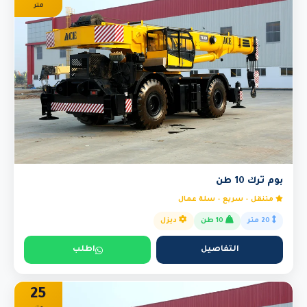
متر
بوم ترك 10 طن
متنقل - سريع - سلة عمال
20 متر
10 طن
ديزل
التفاصيل
اطلب
25