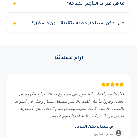
ما هي فترات التأجير المتاحة؟
سجل تجاري ساري برقم 7038674425 وتصنيف مقاولين. نوفر
فواتير إلكترونية متوافقة مع نظام فاتورة وشهادة ضريبة القيمة
نوفر عقود تأجير مرنة: يومي، أسبوعي، شهري، أو سنوي. كما
المضافة. مؤهلون للعمل في المشاريع الحكومية والمناقصات.
هل يمكن استئجار معدات ثقيلة بدون مشغل؟
نوفر تأجير بالمشوار لبعض المعدات. أسعار خاصة للعقود الطويلة
والمشاريع الحكومية.
نوفر خيارين: إيجار مع مشغل مرخص (الخيار الأنسب والأكثر
أماناً) أو إيجار المعدة فقط للشركات التي لديها مشغلون
مؤهلون. في حالة الإيجار بدون مشغل يجب تقديم رخصة تشغيل
آراء عملائنا
سارية للسائق. الكرينات والمان لفت الكبيرة تتطلب دائماً مشغل
معتمد من رافعات الشموخ لأسباب تتعلق بالسلامة والتأمين.
تعاملنا مع رافعات الشموخ في مشروع صيانة أبراج الكورنيش
بجدة. وفروا لنا مان لفت 36 متر بمشغل ممتاز وصل في الموعد
بالضبط. المعدة كانت نظيفة ومفحوصة والأداء ممتاز. أسعارهم
أفضل من 3 شركات تانية أخذنا منهم عروض.
م. عبدالرحمن الحربي
مدير مشاريع