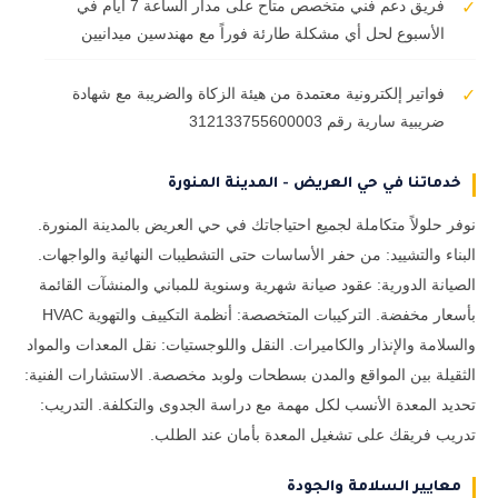
فريق دعم فني متخصص متاح على مدار الساعة 7 أيام في
✓
الأسبوع لحل أي مشكلة طارئة فوراً مع مهندسين ميدانيين
فواتير إلكترونية معتمدة من هيئة الزكاة والضريبة مع شهادة
✓
ضريبية سارية رقم 312133755600003
خدماتنا في حي العريض - المدينة المنورة
نوفر حلولاً متكاملة لجميع احتياجاتك في حي العريض بالمدينة المنورة.
البناء والتشييد: من حفر الأساسات حتى التشطيبات النهائية والواجهات.
الصيانة الدورية: عقود صيانة شهرية وسنوية للمباني والمنشآت القائمة
بأسعار مخفضة. التركيبات المتخصصة: أنظمة التكييف والتهوية HVAC
والسلامة والإنذار والكاميرات. النقل واللوجستيات: نقل المعدات والمواد
الثقيلة بين المواقع والمدن بسطحات ولوبد مخصصة. الاستشارات الفنية:
تحديد المعدة الأنسب لكل مهمة مع دراسة الجدوى والتكلفة. التدريب:
تدريب فريقك على تشغيل المعدة بأمان عند الطلب.
معايير السلامة والجودة