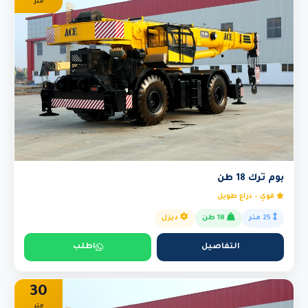
متر
بوم ترك 18 طن
قوي - ذراع طويل
25 متر
18 طن
ديزل
التفاصيل
اطلب
30
متر