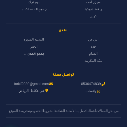
سيزر لفت
بوم ترك
رافعة شوكية
جميع المعدات ←
كرين
المدن
الرياض
المدينة المنورة
جدة
الخبر
الدمام
جميع المدن ←
مكة المكرمة
تواصل معنا
forkif2030@gmail.com
0536474839
حي عكاظ، الرياض
واتساب
من نحن
المقالات
أعمالنا
اتصل بنا
الأسئلة الشائعة
الشروط
الخصوصية
خريطة الموقع