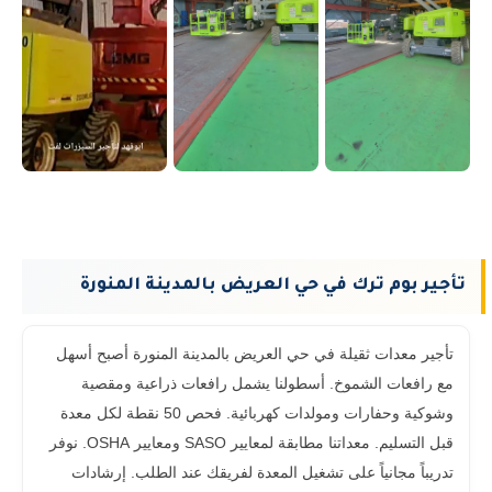
تأجير بوم ترك في حي العريض بالمدينة المنورة
تأجير معدات ثقيلة في حي العريض بالمدينة المنورة أصبح أسهل
مع رافعات الشموخ. أسطولنا يشمل رافعات ذراعية ومقصية
وشوكية وحفارات ومولدات كهربائية. فحص 50 نقطة لكل معدة
قبل التسليم. معداتنا مطابقة لمعايير SASO ومعايير OSHA. نوفر
تدريباً مجانياً على تشغيل المعدة لفريقك عند الطلب. إرشادات