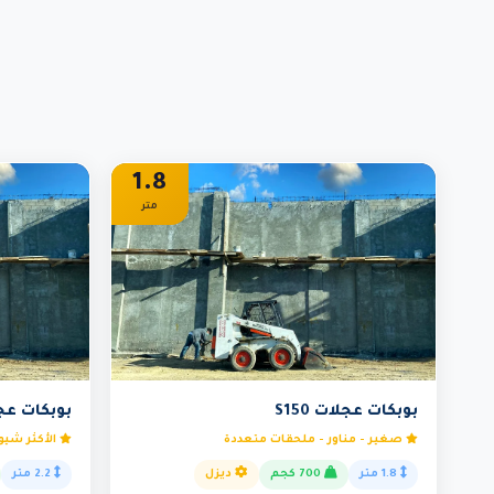
1.8
متر
بوبكات عجلات S150
بوبكات عجلات
صغير - مناور - ملحقات متعددة
الأكثر شيوع
1.8 متر
700 كجم
ديزل
2.2 متر