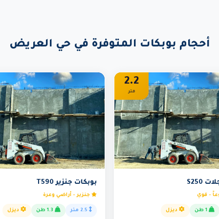
أحجام بوبكات المتوفرة في حي العريض
2.2
متر
 S250
بوبكات جنزير T590
اً - قوي
جنزير - أراضي وعرة
1 طن
ديزل
2.5 متر
1.3 طن
ديزل