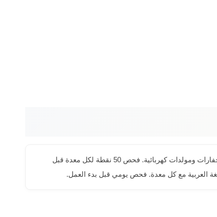
تأجير معدات ثقيلة في حي العريض بالمدينة المنورة أصبح أسهل مع رافعات الشموخ. أسطولنا يشمل رافعات ذراعية ومقصية وشوكية وحفارات ومولدات كهربائية. فحص 50 نقطة لكل معدة قبل