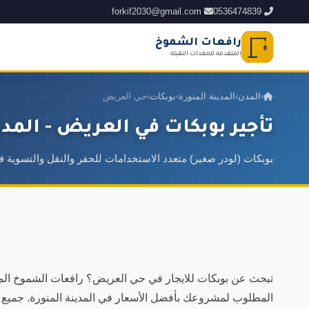
forkif2030@gmail.com
0536474839
رافعات الشموخ
المتقدمة للمعدات الثقيلة
›
المدن
›
المدينة المنورة
›
بوبكات
›
حي العريض
تأجير بوبكات في العريض - المدي
بوبكات (لودر صغير) متعدد الاستخدامات للحفر والنقل والتسوية 
تبحث عن بوبكات للايجار في حي العريض؟ رافعات الشموخ المتق