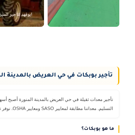
تأجير بوبكات في حي العريض بالمدينة ال
التسليم. معداتنا مطابقة لمعايير SASO ومعايير OSHA. نوفر تدريباً مجانياً على تشغيل المعدة لفريقك عند الطلب. إرشادات السلامة باللغة العربية مع كل معدة. فحص يومي قبل بدء العمل.
ما هو بوبكات؟