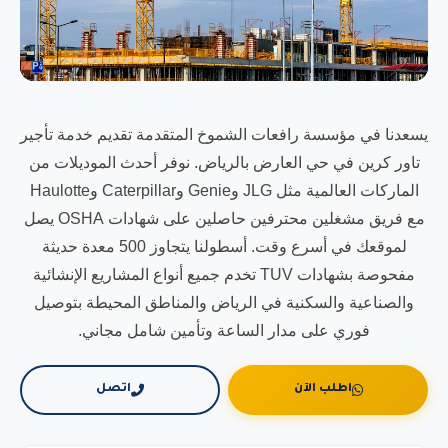
يسعدنا في مؤسسة رافعات الشموخ المتقدمة تقديم خدمة تأجير
تاور كرين في حي العارض بالرياض. نوفر أحدث الموديلات من
الماركات العالمية مثل JLG وGenie وCaterpillar وHaulotte
مع فريق مشغلين محترفين حاصلين على شهادات OSHA يصل
لموقعك في أسرع وقت. أسطولنا يتجاوز 500 معدة حديثة
مفحوصة بشهادات TUV تخدم جميع أنواع المشاريع الإنشائية
والصناعية والسكنية في الرياض والمناطق المحيطة بتوصيل
فوري على مدار الساعة وتأمين شامل مجاني.
اطلب الآن
اتصل