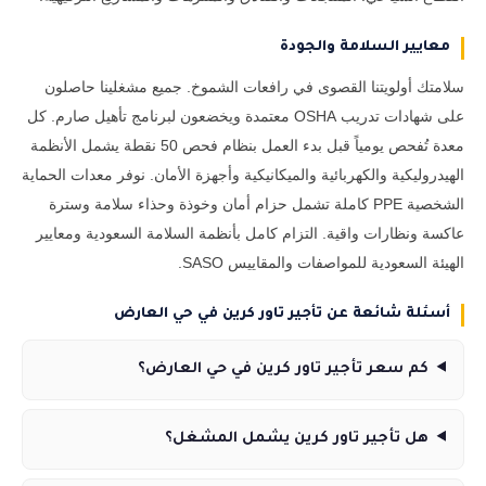
معايير السلامة والجودة
سلامتك أولويتنا القصوى في رافعات الشموخ. جميع مشغلينا حاصلون
على شهادات تدريب OSHA معتمدة ويخضعون لبرنامج تأهيل صارم. كل
معدة تُفحص يومياً قبل بدء العمل بنظام فحص 50 نقطة يشمل الأنظمة
الهيدروليكية والكهربائية والميكانيكية وأجهزة الأمان. نوفر معدات الحماية
الشخصية PPE كاملة تشمل حزام أمان وخوذة وحذاء سلامة وسترة
عاكسة ونظارات واقية. التزام كامل بأنظمة السلامة السعودية ومعايير
الهيئة السعودية للمواصفات والمقاييس SASO.
أسئلة شائعة عن تأجير تاور كرين في حي العارض
كم سعر تأجير تاور كرين في حي العارض؟
هل تأجير تاور كرين يشمل المشغل؟