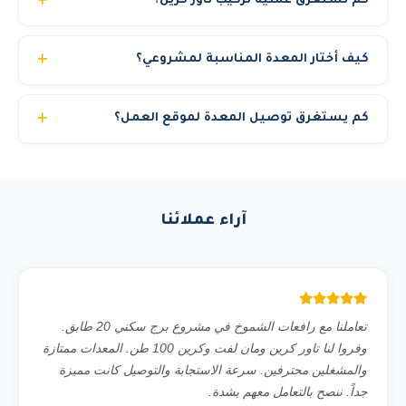
كم تستغرق عملية تركيب تاور كرين؟
تركيب التاور كرين يستغرق عادة 3-7 أيام حسب الحجم وظروف
كيف أختار المعدة المناسبة لمشروعي؟
الموقع. نقدم خدمة التركيب والتفكيك كاملة مع فريق هندسي
متخصص وخطة رفع معتمدة. التأسيس يحتاج قاعدة خرسانية
فريقنا الفني متاح لمساعدتك في اختيار المعدة المناسبة حسب:
نجهزها حسب المواصفات.
كم يستغرق توصيل المعدة لموقع العمل؟
نوع العمل المطلوب، الارتفاع أو الحمولة، الموقع (داخلي أو
خارجي)، ومدة المشروع. تواصل معنا عبر الواتساب وسنقدم لك
في المدن الرئيسية (الرياض وجدة والدمام) نوصل المعدة خلال 3
استشارة مجانية.
إلى 6 ساعات من تأكيد الطلب. المدن الأخرى قد تحتاج 12 إلى
24 ساعة حسب الموقع. للمشاريع المجدولة مسبقاً نضمن
آراء عملائنا
التوصيل في الموعد المحدد بالضبط.
تعاملنا مع رافعات الشموخ في مشروع برج سكني 20 طابق.
وفروا لنا تاور كرين ومان لفت وكرين 100 طن. المعدات ممتازة
والمشغلين محترفين. سرعة الاستجابة والتوصيل كانت مميزة
جداً. ننصح بالتعامل معهم بشدة.