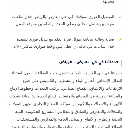
مشابهة
التوصيل الفوري لموقعك في حي العارض بالرياض خلال ساعات
✓
مع تأمين شامل مجاني يغطي المعدة والعاملين وموقع العمل
صيانة وقائية مجانية طوال فترة العقد مع تبديل فوري للمعدة
✓
خلال ساعات في حالة أي عطل فني وخط طوارئ مباشر 24/7
خدماتنا في حي العارض - الرياض
خدماتنا في حي العارض بالرياض تشمل جميع القطاعات بدون استثناء.
القطاع الإنشائي: أعمال البناء والتشطيب والتأسيس على جميع
الارتفاعات والأعماق. القطاع الصناعي: تركيب المعدات وخطوط الإنتاج
والصيانة الدورية في المصانع والمنشآت. قطاع الخدمات: صيانة شبكات
الكهرباء والاتصالات والتكييف والسباكة. القطاع التجاري: تجهيز المولات
والمحلات والمعارض والفنادق والمطاعم. المشاريع الحكومية: البنية
التحتية والطرق والأنفاق والمباني العامة والمدارس والمستشفيات.
القطاع السياحي: المنتجعات والفنادق والمتنزهات والمشاريع الترفيهية.