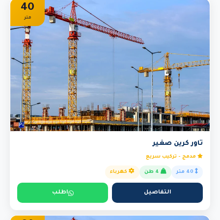
40
متر
تاور كرين صغير
مدمج - تركيب سريع
40 متر
4 طن
كهرباء
التفاصيل
اطلب