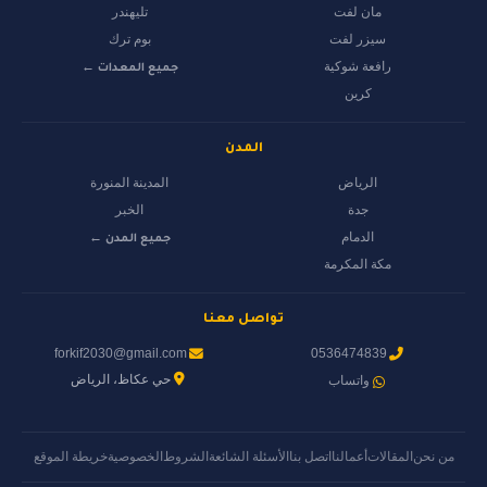
مان لفت
تليهندر
سيزر لفت
بوم ترك
رافعة شوكية
جميع المعدات ←
كرين
المدن
الرياض
المدينة المنورة
جدة
الخبر
الدمام
جميع المدن ←
مكة المكرمة
تواصل معنا
forkif2030@gmail.com
0536474839
حي عكاظ، الرياض
واتساب
من نحن
المقالات
أعمالنا
اتصل بنا
الأسئلة الشائعة
الشروط
الخصوصية
خريطة الموقع