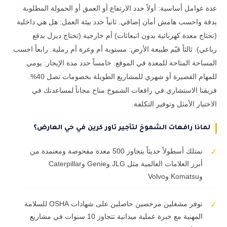
عدة عوامل أساسية: أولاً حدد الارتفاع أو العمق أو الحمولة المطلوبة
بدقة واحسب هامش أمان إضافي. ثانياً حدد بيئة العمل: هل هي داخلية
(تحتاج معدة كهربائية بدون انبعاثات) أم خارجية (تحتاج ديزل بدفع
رباعي). ثالثاً قيّم طبيعة الأرض: مستوية أم وعرة أم رملية. رابعاً احسب
المساحة المتاحة للمعدة في الموقع. خامساً حدد مدة الإيجار: يومي
للمهام القصيرة أو شهري للمشاريع الطويلة بخصومات تصل 40%.
فريقنا الاستشاري في رافعات الشموخ متاح مجاناً لمساعدتك في
الاختيار الأمثل وتوفير التكلفة.
لماذا رافعات الشموخ لتأجير تاور كرين في حي العارض؟
نمتلك أسطولاً حديثاً يتجاوز 500 معدة مفحوصة ومعتمدة من
✓
أبرز العلامات العالمية مثل JLG وGenie وCaterpillar
وKomatsu وVolvo
نوفر مشغلين مرخصين حاصلين على شهادات OSHA للسلامة
✓
المهنية مع خبرة عملية ميدانية تتجاوز 10 سنوات في مشاريع