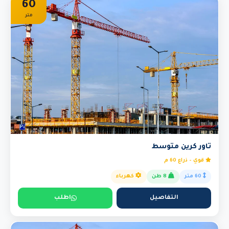
60
متر
تاور كرين متوسط
قوي - ذراع 60 م
60 متر
8 طن
كهرباء
التفاصيل
اطلب