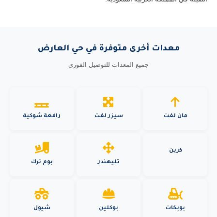
معدات أخرى متوفرة في حي العارض
جميع المعدات للتوصيل الفوري
مان لفت
سيزر لفت
رافعة شوكية
كرين
تليهندر
بوم ترك
بوبكات
بوكلين
شيول