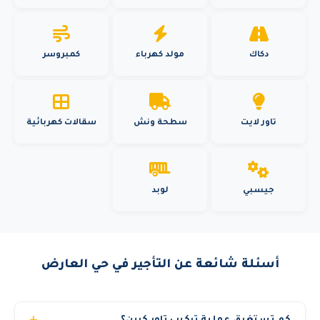
دكاك
مولد كهرباء
كمبروسر
تاور لايت
سطحة ونش
سقالات كهربائية
جيسبي
لوبد
أسئلة شائعة عن التأجير في حي العارض