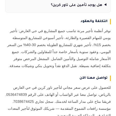
هل يوجد تأمين على تاور كرين؟
التكلفة والعقود
نوفر أنظمة تأجير مرنة تناسب جميع المشاريع في حي العارض: تأجير
يومي للمهام القصيرة والطارئة، تأجير أسبوعي للمشاريع المتوسطة
بخصم 15%، تأجير شهري للمشاريع الطويلة بخصم 30-40% من السعر
اليومي، وعقود سنوية بأسعار خاصة جداً للمقاولين والشركات. جميع
الأسعار شاملة التوصيل والتأمين الشامل. المشغل المرخص متوفر
بتكلفة إضافية بسيطة. نقبل الدفع نقداً وتحويل بنكي وشيكات مصدقة.
تواصل معنا الآن
للحصول على عرض سعر مجاني لتأجير تاور كرين في حي العارض
بالرياض، تواصل معنا عبر الواتساب أو الهاتف على الرقم 0536474839.
فريقنا متاح على مدار الساعة لخدمتك. سجل تجاري 7038674425.
مؤسسة رافعات الشموخ المتقدمة — شريكك الموثوق لتأجير المعدات
الثقيلة في المملكة العربية السعودية.