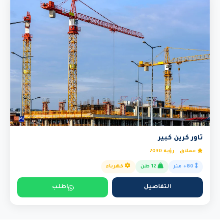
تاور كرين كبير
عملاق - رؤية 2030
80+ متر
12 طن
كهرباء
التفاصيل
اطلب