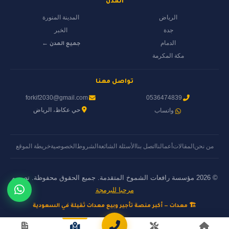
المدن
الرياض
المدينة المنورة
جدة
الخبر
الدمام
جميع المدن ←
مكة المكرمة
تواصل معنا
forkif2030@gmail.com
0536474839
حي عكاظ، الرياض
واتساب
من نحن
المقالات
أعمالنا
اتصل بنا
الأسئلة الشائعة
الشروط
الخصوصية
خريطة الموقع
© 2026 مؤسسة رافعات الشموخ المتقدمة. جميع الحقوق محفوظة. تصميم
مرحبا للبرمجة
🏗️ معدات — أكبر منصة تأجير وبيع معدات ثقيلة في السعودية