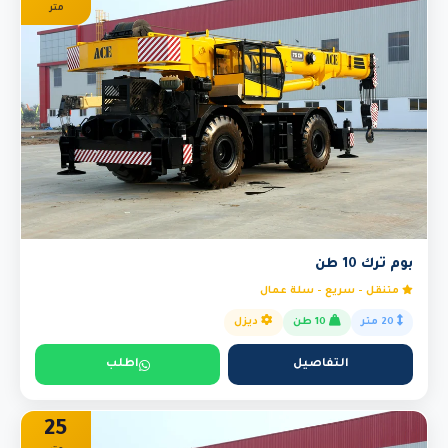
متر
بوم ترك 10 طن
متنقل - سريع - سلة عمال
20 متر
10 طن
ديزل
التفاصيل
اطلب
25