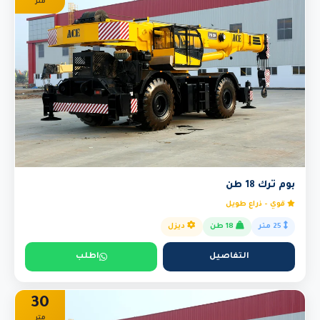
متر
بوم ترك 18 طن
قوي - ذراع طويل
25 متر
18 طن
ديزل
التفاصيل
اطلب
30
متر