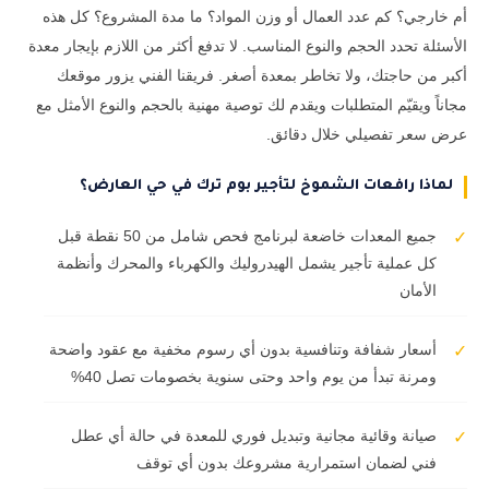
أم خارجي؟ كم عدد العمال أو وزن المواد؟ ما مدة المشروع؟ كل هذه
الأسئلة تحدد الحجم والنوع المناسب. لا تدفع أكثر من اللازم بإيجار معدة
أكبر من حاجتك، ولا تخاطر بمعدة أصغر. فريقنا الفني يزور موقعك
مجاناً ويقيّم المتطلبات ويقدم لك توصية مهنية بالحجم والنوع الأمثل مع
عرض سعر تفصيلي خلال دقائق.
لماذا رافعات الشموخ لتأجير بوم ترك في حي العارض؟
جميع المعدات خاضعة لبرنامج فحص شامل من 50 نقطة قبل
✓
كل عملية تأجير يشمل الهيدروليك والكهرباء والمحرك وأنظمة
الأمان
أسعار شفافة وتنافسية بدون أي رسوم مخفية مع عقود واضحة
✓
ومرنة تبدأ من يوم واحد وحتى سنوية بخصومات تصل 40%
صيانة وقائية مجانية وتبديل فوري للمعدة في حالة أي عطل
✓
فني لضمان استمرارية مشروعك بدون أي توقف