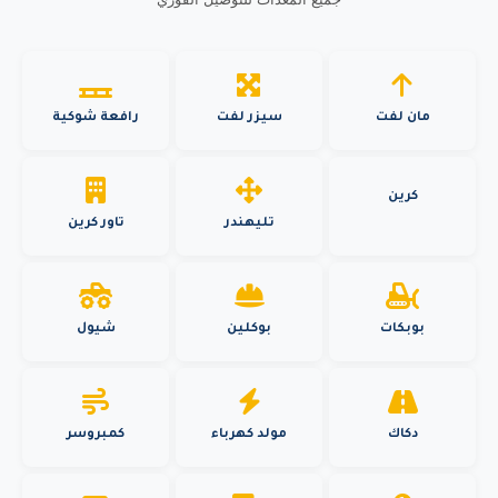
مان لفت
سيزر لفت
رافعة شوكية
كرين
تليهندر
تاور كرين
بوبكات
بوكلين
شيول
دكاك
مولد كهرباء
كمبروسر