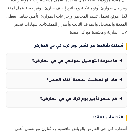
كل معدة مزودة بأنظمة أمان متعددة تشمل مستشعرات حمولة زائدة
وفرامل طوارئ أوتوماتيكية ومفاتيح إيقاف طارئ. نوفر خطة عمل آمنة
لكل موقع تشمل تقييم المخاطر وإجراءات الطوارئ. تأمين شامل يغطي
المعدة والمشغل والطرف الثالث وأضرار الممتلكات. شهادات فحص
TUV سارية ومعتمدة مع كل معدة.
أسئلة شائعة عن تأجير بوم ترك في حي العارض
ما سرعة التوصيل لموقعي في حي العارض؟
ماذا لو تعطلت المعدة أثناء العمل؟
كم سعر تأجير بوم ترك في حي العارض؟
التكلفة والعقود
أسعارنا في حي العارض بالرياض تنافسية ولا تُقارن مع ضمان أعلى