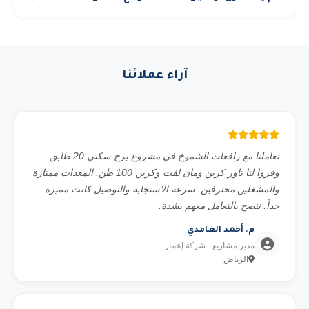
خارجي)، ومدة المشروع. تواصل معنا عبر الواتساب وسنقدم لك
في المدن الرئيسية (الرياض وجدة والدمام) نوصل المعدة خلال 3
استشارة مجانية.
إلى 6 ساعات من تأكيد الطلب. المدن الأخرى قد تحتاج 12 إلى
24 ساعة حسب الموقع. للمشاريع المجدولة مسبقاً نضمن
آراء عملائنا
التوصيل في الموعد المحدد بالضبط.
تعاملنا مع رافعات الشموخ في مشروع برج سكني 20 طابق.
وفروا لنا تاور كرين ومان لفت وكرين 100 طن. المعدات ممتازة
والمشغلين محترفين. سرعة الاستجابة والتوصيل كانت مميزة
جداً. ننصح بالتعامل معهم بشدة.
م. أحمد الغامدي
مدير مشاريع - شركة إعمار
الرياض