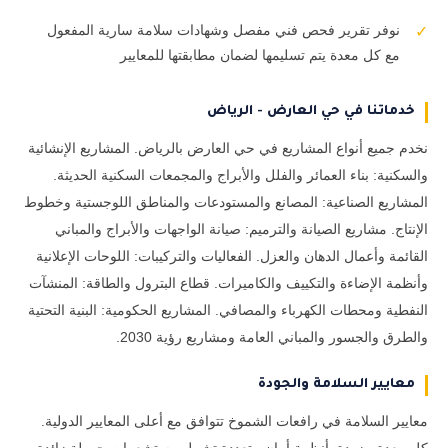
نوفر تقرير فحص فني مفصل وشهادات سلامة سارية المفعول
✓
مع كل معدة يتم تسليمها لضمان مطابقتها للمعايير
خدماتنا في حي العارض - الرياض
نخدم جميع أنواع المشاريع في حي العارض بالرياض. المشاريع الإنشائية
والسكنية: بناء العمائر والفلل والأبراج والمجمعات السكنية الحديثة.
المشاريع الصناعية: المصانع والمستودعات والمناطق اللوجستية وخطوط
الإنتاج. مشاريع الصيانة والترميم: صيانة الواجهات والأبراج والمباني
القائمة وأعمال الدهان والعزل. الفعاليات والتركيبات: اللوحات الإعلانية
وأنظمة الإضاءة والتكييف والكاميرات. قطاع البترول والطاقة: المنشآت
النفطية ومحطات الكهرباء والمصافي. المشاريع الحكومية: البنية التحتية
والطرق والجسور والمباني العامة ومشاريع رؤية 2030.
معايير السلامة والجودة
معايير السلامة في رافعات الشموخ تتوافق مع أعلى المعايير الدولية.