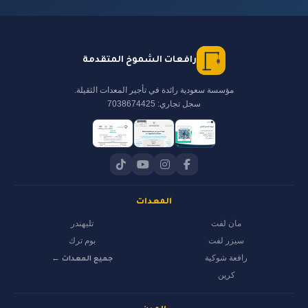
رافعات الشموخ المتقدمة
مؤسسة سعودية رائدة في تأجير المعدات الثقيلة.
سجل تجاري: 7038674425
المعدات
مان لفت
تليهندر
سيزر لفت
بوم ترك
رافعة شوكية
جميع المعدات ←
كرين