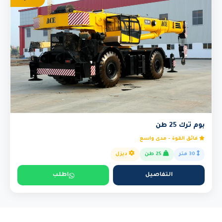
بوم ترك 25 طن
فائق القوة - مدى واسع
30 متر
25 طن
ديزل
التفاصيل
اطلب