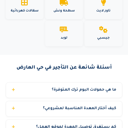
تاور لايت
سطحة ونش
سقالات كهربائية
جيسبي
لوبد
أسئلة شائعة عن التأجير في حي العارض
ما هي حمولات البوم ترك المتوفرة؟
نوفر بوم ترك بحمولات 3 و5 و8 و10 و15 و20 و25 و30 و40
كيف أختار المعدة المناسبة لمشروعي؟
طن. مناسب لرفع مواد البناء وتركيب الخزانات وأعمال الصيانة.
يأتي مع مشغل مرخص وتأمين شامل.
فريقنا الفني متاح لمساعدتك في اختيار المعدة المناسبة حسب:
كم يستغرق توصيل المعدة لموقع العمل؟
نوع العمل المطلوب، الارتفاع أو الحمولة، الموقع (داخلي أو