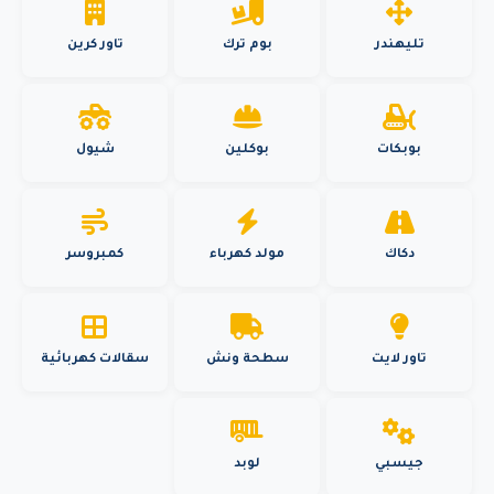
تليهندر
بوم ترك
تاور كرين
بوبكات
بوكلين
شيول
دكاك
مولد كهرباء
كمبروسر
تاور لايت
سطحة ونش
سقالات كهربائية
جيسبي
لوبد