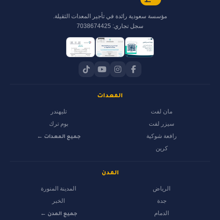
مؤسسة سعودية رائدة في تأجير المعدات الثقيلة.
سجل تجاري: 7038674425
المعدات
مان لفت
تليهندر
سيزر لفت
بوم ترك
رافعة شوكية
جميع المعدات ←
كرين
المدن
الرياض
المدينة المنورة
جدة
الخبر
الدمام
جميع المدن ←