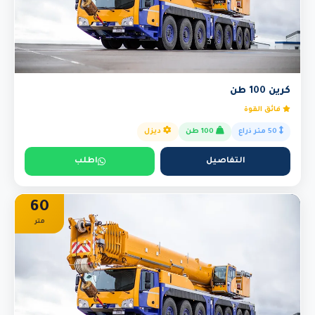
كرين 100 طن
فائق القوة
50 متر ذراع
100 طن
ديزل
التفاصيل
اطلب
60
متر