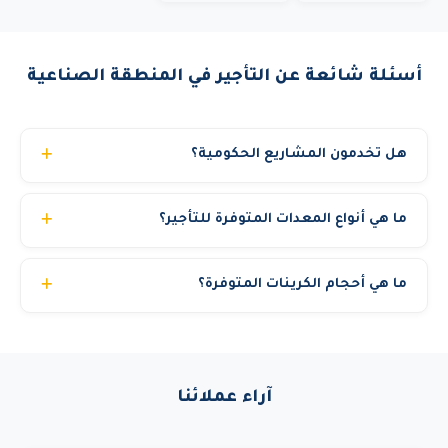
أسئلة شائعة عن التأجير في المنطقة الصناعية
هل تخدمون المشاريع الحكومية؟
نعم، نحن مسجلون في منصة اعتماد ونخدم الجهات الحكومية
ما هي أنواع المعدات المتوفرة للتأجير؟
والشركات الكبرى والمشاريع الخاصة. نوفر جميع المستندات
المطلوبة للمناقصات الحكومية.
نوفر أكثر من 22 نوع معدة تشمل: مان لفت (بوم لفت)، سيزر
ما هي أحجام الكرينات المتوفرة؟
لفت (رافعة مقصية)، رافعات شوكية (فوركلفت)، كرينات
هيدروليكية، تليهندر، بوم ترك، تاور كرين، بوبكات، بوكلين،
نوفر كرينات هيدروليكية متنقلة بقدرات: 25 طن، 30 طن، 50
شيول، قلاب، بلدوزر، جريدر، دكاك، مولدات كهرباء، كمبروسر،
طن، 70 طن، 80 طن، 100 طن، 120 طن، 150 طن، 200 طن،
تاور لايت، سطحة ونش، وغيرها. جميع المعدات حديثة ومفحوصة
300 طن، وحتى 500 طن. مع مشغل محترف وخطة رفع
فنياً.
آراء عملائنا
هندسية.