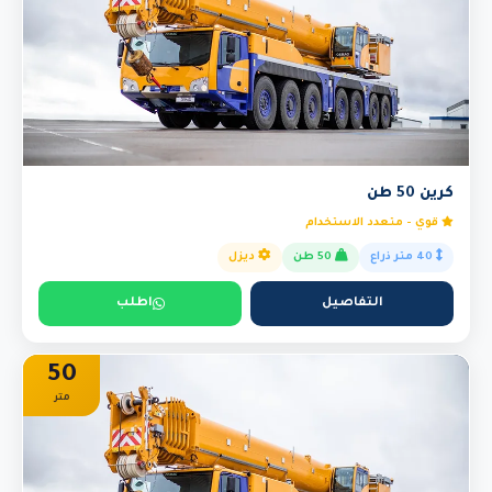
كرين 50 طن
قوي - متعدد الاستخدام
40 متر ذراع
50 طن
ديزل
التفاصيل
اطلب
50
متر