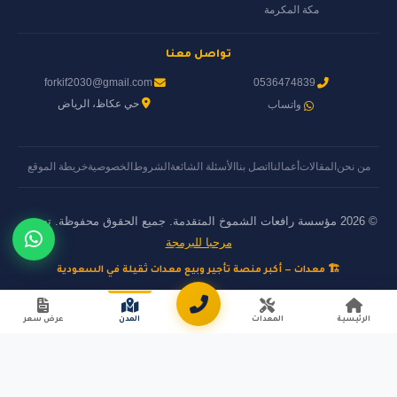
مكة المكرمة
تواصل معنا
forkif2030@gmail.com
0536474839
حي عكاظ، الرياض
واتساب
من نحن
المقالات
أعمالنا
اتصل بنا
الأسئلة الشائعة
الشروط
الخصوصية
خريطة الموقع
© 2026 مؤسسة رافعات الشموخ المتقدمة. جميع الحقوق محفوظة. تصميم
مرحبا للبرمجة
🏗️ معدات — أكبر منصة تأجير وبيع معدات ثقيلة في السعودية
الرئيسية
المعدات
المدن
عرض سعر