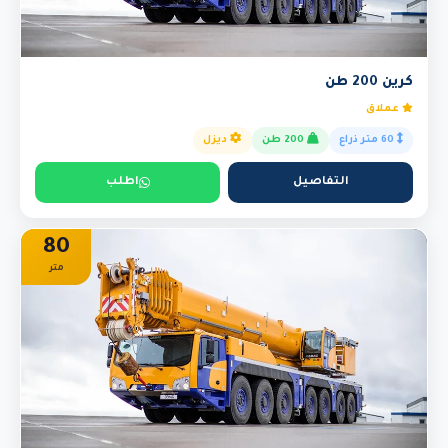
كرين 200 طن
عملاق
60 متر ذراع
200 طن
ديزل
التفاصيل
اطلب
80
متر