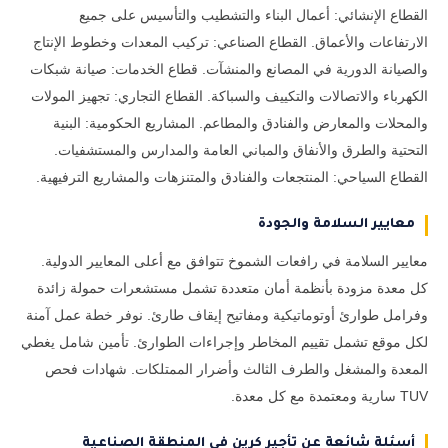
القطاع الإنشائي: أعمال البناء والتشطيب والتأسيس على جميع
الارتفاعات والأعماق. القطاع الصناعي: تركيب المعدات وخطوط الإنتاج
والصيانة الدورية في المصانع والمنشآت. قطاع الخدمات: صيانة شبكات
الكهرباء والاتصالات والتكييف والسباكة. القطاع التجاري: تجهيز المولات
والمحلات والمعارض والفنادق والمطاعم. المشاريع الحكومية: البنية
التحتية والطرق والأنفاق والمباني العامة والمدارس والمستشفيات.
القطاع السياحي: المنتجعات والفنادق والمتنزهات والمشاريع الترفيهية.
معايير السلامة والجودة
معايير السلامة في رافعات الشموخ تتوافق مع أعلى المعايير الدولية.
كل معدة مزودة بأنظمة أمان متعددة تشمل مستشعرات حمولة زائدة
وفرامل طوارئ أوتوماتيكية ومفاتيح إيقاف طارئ. نوفر خطة عمل آمنة
لكل موقع تشمل تقييم المخاطر وإجراءات الطوارئ. تأمين شامل يغطي
المعدة والمشغل والطرف الثالث وأضرار الممتلكات. شهادات فحص
TUV سارية ومعتمدة مع كل معدة.
أسئلة شائعة عن تأجير كرين في المنطقة الصناعية