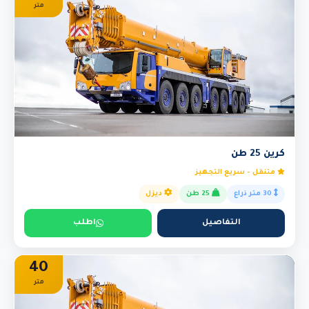
متر
كرين 25 طن
متنقل - سريع التجهيز
30 متر ذراع
25 طن
ديزل
التفاصيل
اطلب
40
متر