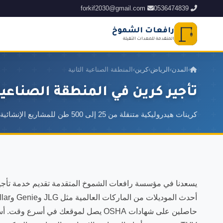
forkif2030@gmail.com
0536474839
رافعات الشموخ
المتقدمة للمعدات الثقيلة
›
المدن
›
الرياض
›
كرين
›
المنطقة الصناعية الثانية
تأجير كرين في المنطقة الصناعية 
كرينات هيدروليكية متنقلة من 25 إلى 500 طن للمشاريع الإنشائية الكبرى ورفع المعدات والهياكل المعدنية
يسعدنا في مؤسسة رافعات الشموخ المتقدمة تقديم خدمة تأجير ك