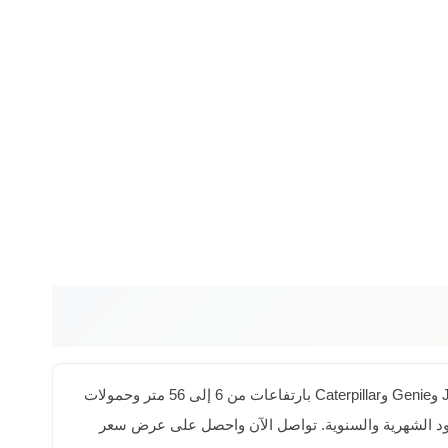
خبرتنا الطويلة في الرياض تمكننا من تقديم أفضل خدمة تأجير معدات في حي المنطقة الصناعية الثانية. أكثر من 500 معدة حديثة من JLG وGenie وCaterpillar بارتفاعات من 6 إلى 56 متر وحمولات
ُقارن مع ضمان أعلى جودة. عروض خاصة للمقاولين والجهات الحكومية. خصومات تصل 40% على العقود الشهرية والسنوية. تواصل الآن واحصل على عرض سعر