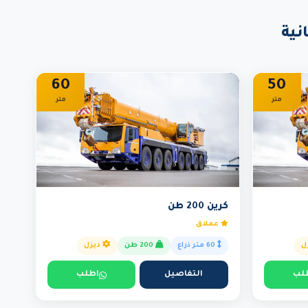
نية
60
50
متر
متر
كرين 200 طن
عملاق
ل
60 متر ذراع
200 طن
ديزل
لب
التفاصيل
اطلب