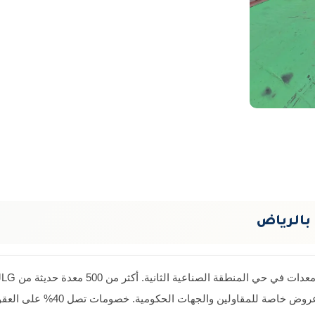
 بالرياض
حتى 500 طن. أسعار تنافسية لا ت