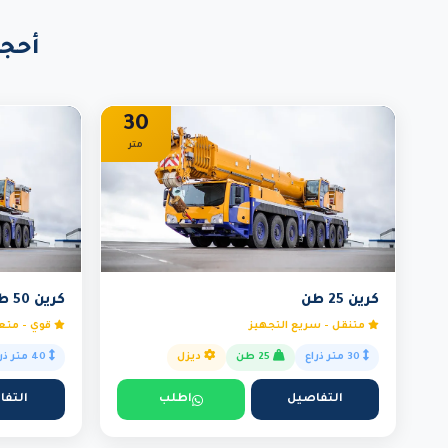
أحجا
30
متر
كرين 25 طن
كرين 50 طن
متنقل - سريع التجهيز
قوي - متعد
30 متر ذراع
25 طن
ديزل
40 متر ذراع
التفاصيل
اطلب
التفا