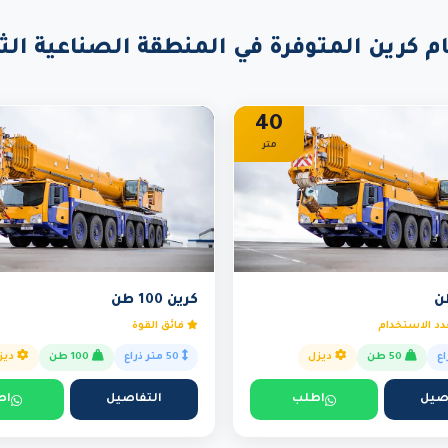
م كرين المتوفرة في المنطقة الصناعية الثا
40
متر
كرين 100 طن
د الاستخدام
فائق القوة
50 طن
ديزل
50 متر ذراع
100 طن
ديز
صيل
اطلب
التفاصيل
اط