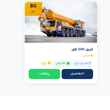
80
متر
كرين 500 طن
الأكبر
80 متر ذراع
500 طن
ديزل
التفاصيل
اطلب