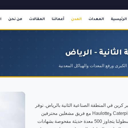
الرئيسية
المعدات
المدن
أعمالنا
المقالات
من نحن
ا
الثانية - الرياض
رين في المنطقة الصناعية الثانية بالرياض. نوفر
أحدث الموديلات من الماركات العالمية مثل JLG وGenie وCaterpillar وHaulotte مع فريق مشغلين محترفين
حاصلين على شهادات OSHA يصل لموقعك في أسرع وقت. أسطولنا يتجاوز 500 معدة حديثة مفحوصة بشهادات