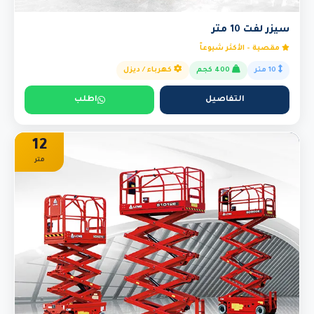
سيزر لفت 10 متر
مقصية - الأكثر شيوعاً
10 متر
400 كجم
كهرباء / ديزل
التفاصيل
اطلب
12
متر