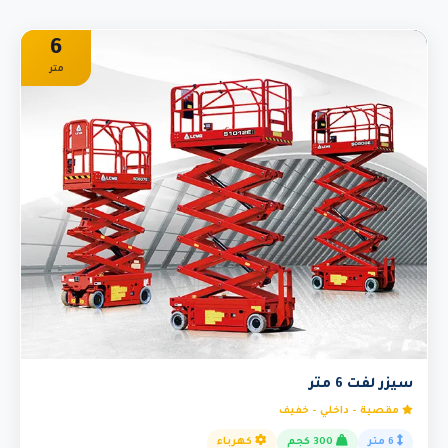
6
متر
سيزر لفت 6 متر
مقصية - داخلي - خفيف
6 متر
300 كجم
كهرباء