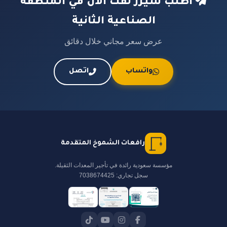
اطلب سيزر لفت الآن في المنطقة
الصناعية الثانية
عرض سعر مجاني خلال دقائق
واتساب
اتصل
رافعات الشموخ المتقدمة
مؤسسة سعودية رائدة في تأجير المعدات الثقيلة.
سجل تجاري: 7038674425