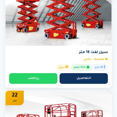
سيزر لفت 18 متر
مقصية - خارجي
18 متر
600 كجم
ديزل
التفاصيل
اطلب
22
متر