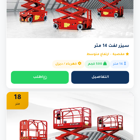
سيزر لفت 14 متر
مقصية - ارتفاع متوسط
14 متر
500 كجم
كهرباء / ديزل
التفاصيل
اطلب
18
متر