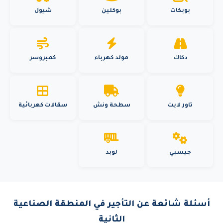
بوبكات
بوكلين
شيول
دكاك
مولد كهرباء
كمبروسر
تاور لايت
سطحة ونش
سقالات كهربائية
جيسبي
لوبد
أسئلة شائعة عن التأجير في المنطقة الصناعية
الثانية