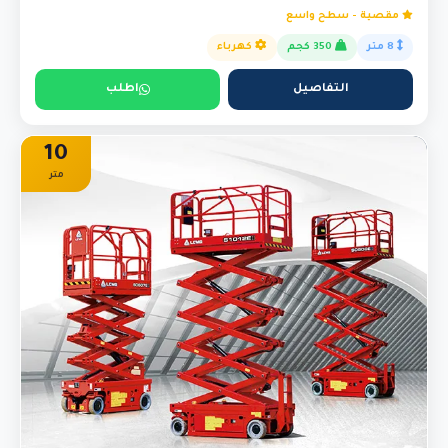
مقصية - سطح واسع
8 متر
350 كجم
كهرباء
التفاصيل
اطلب
10
متر