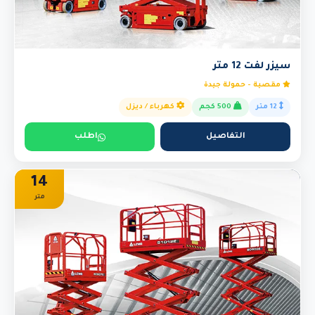
سيزر لفت 12 متر
مقصية - حمولة جيدة
12 متر
500 كجم
كهرباء / ديزل
التفاصيل
اطلب
14
متر