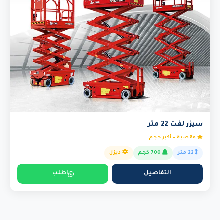
سيزر لفت 22 متر
مقصية - أكبر حجم
22 متر
700 كجم
ديزل
التفاصيل
اطلب