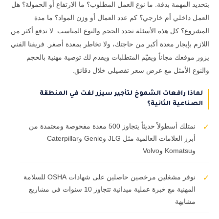
بتحديد المهمة بدقة. ما نوع العمل المطلوب؟ ما الارتفاع أو الحمولة؟ هل
العمل داخلي أم خارجي؟ كم عدد العمال أو وزن المواد؟ ما مدة
المشروع؟ كل هذه الأسئلة تحدد الحجم والنوع المناسب. لا تدفع أكثر من
اللازم بإيجار معدة أكبر من حاجتك، ولا تخاطر بمعدة أصغر. فريقنا الفني
يزور موقعك مجاناً ويقيّم المتطلبات ويقدم لك توصية مهنية بالحجم
والنوع الأمثل مع عرض سعر تفصيلي خلال دقائق.
لماذا رافعات الشموخ لتأجير سيزر لفت في المنطقة
الصناعية الثانية؟
نمتلك أسطولاً حديثاً يتجاوز 500 معدة مفحوصة ومعتمدة من
✓
أبرز العلامات العالمية مثل JLG وGenie وCaterpillar
وKomatsu وVolvo
نوفر مشغلين مرخصين حاصلين على شهادات OSHA للسلامة
✓
المهنية مع خبرة عملية ميدانية تتجاوز 10 سنوات في مشاريع
مشابهة