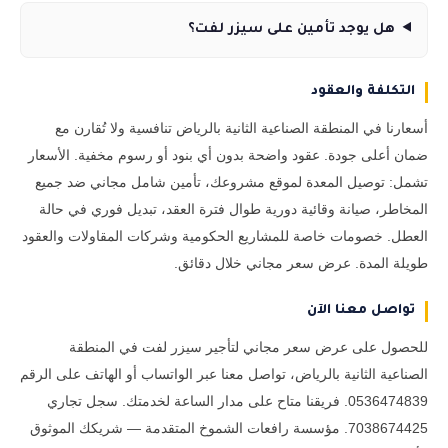
هل يوجد تأمين على سيزر لفت؟
التكلفة والعقود
أسعارنا في المنطقة الصناعية الثانية بالرياض تنافسية ولا تُقارن مع
ضمان أعلى جودة. عقود واضحة بدون أي بنود أو رسوم مخفية. الأسعار
تشمل: توصيل المعدة لموقع مشروعك، تأمين شامل مجاني ضد جميع
المخاطر، صيانة وقائية دورية طوال فترة العقد، تبديل فوري في حالة
العطل. خصومات خاصة للمشاريع الحكومية وشركات المقاولات والعقود
طويلة المدة. عرض سعر مجاني خلال دقائق.
تواصل معنا الآن
للحصول على عرض سعر مجاني لتأجير سيزر لفت في المنطقة
الصناعية الثانية بالرياض، تواصل معنا عبر الواتساب أو الهاتف على الرقم
0536474839. فريقنا متاح على مدار الساعة لخدمتك. سجل تجاري
7038674425. مؤسسة رافعات الشموخ المتقدمة — شريكك الموثوق