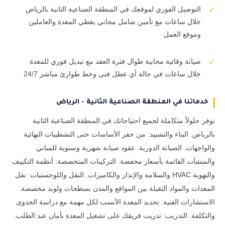
التوصيل الفوري لموقعك في المنطقة الصناعية الثانية بالرياض
✓
خلال ساعات مع تأمين شامل مجاني يغطي المعدة والعاملين
وموقع العمل
صيانة وقائية مجانية طوال فترة العقد مع تبديل فوري للمعدة
✓
خلال ساعات في حالة أي عطل فني وخط طوارئ مباشر 24/7
خدماتنا في المنطقة الصناعية الثانية - الرياض
نوفر حلولاً متكاملة لجميع احتياجاتك في المنطقة الصناعية الثانية
بالرياض. البناء والتشييد: من حفر الأساسات حتى التشطيبات النهائية
والواجهات. الصيانة الدورية: عقود صيانة شهرية وسنوية للمباني
والمنشآت القائمة بأسعار مخفضة. التركيبات المتخصصة: أنظمة التكييف
والتهوية HVAC والسلامة والإنذار والكاميرات. النقل واللوجستيات: نقل
المعدات والمواد الثقيلة بين المواقع والمدن بسطحات ولوبد مخصصة.
الاستشارات الفنية: تحديد المعدة الأنسب لكل مهمة مع دراسة الجدوى
والتكلفة. التدريب: تدريب فريقك على تشغيل المعدة بأمان عند الطلب.