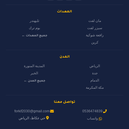
المعدات
مان لفت
تليهندر
سيزر لفت
بوم ترك
رافعة شوكية
جميع المعدات ←
كرين
المدن
الرياض
المدينة المنورة
جدة
الخبر
الدمام
جميع المدن ←
مكة المكرمة
تواصل معنا
forkif2030@gmail.com
0536474839
حي عكاظ، الرياض
واتساب