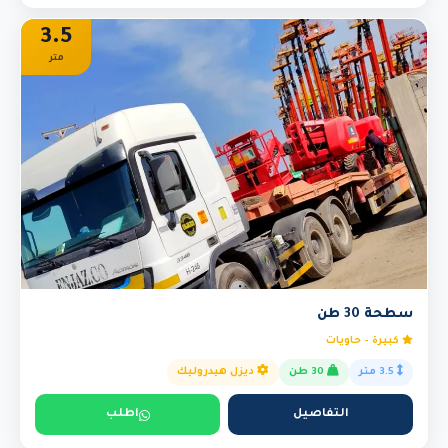
3.5
متر
سطحة 30 طن
كبيرة - حاويات
3.5 متر
30 طن
ديزل هيدروليك
التفاصيل
اطلب