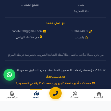
الدمام
جميع المدن ←
مكة المكرمة
تواصل معنا
forkif2030@gmail.com
0536474839
حي عكاظ، الرياض
واتساب
من نحن
المقالات
أعمالنا
اتصل بنا
الأسئلة الشائعة
الشروط
الخصوصية
خريطة الموقع
© 2026 مؤسسة رافعات الشموخ المتقدمة. جميع الحقوق محفوظة. تصميم
مرحبا للبرمجة
🏗️ معدات — أكبر منصة تأجير وبيع معدات ثقيلة في السعودية
الرئيسية
المعدات
المدن
عرض سعر