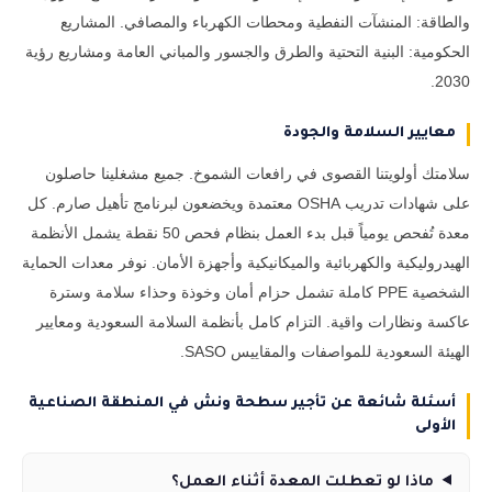
والطاقة: المنشآت النفطية ومحطات الكهرباء والمصافي. المشاريع
الحكومية: البنية التحتية والطرق والجسور والمباني العامة ومشاريع رؤية
2030.
معايير السلامة والجودة
سلامتك أولويتنا القصوى في رافعات الشموخ. جميع مشغلينا حاصلون
على شهادات تدريب OSHA معتمدة ويخضعون لبرنامج تأهيل صارم. كل
معدة تُفحص يومياً قبل بدء العمل بنظام فحص 50 نقطة يشمل الأنظمة
الهيدروليكية والكهربائية والميكانيكية وأجهزة الأمان. نوفر معدات الحماية
الشخصية PPE كاملة تشمل حزام أمان وخوذة وحذاء سلامة وسترة
عاكسة ونظارات واقية. التزام كامل بأنظمة السلامة السعودية ومعايير
الهيئة السعودية للمواصفات والمقاييس SASO.
أسئلة شائعة عن تأجير سطحة ونش في المنطقة الصناعية
الأولى
ماذا لو تعطلت المعدة أثناء العمل؟