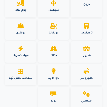
كرين
تليهندر
بوم ترك
تاور كرين
بوبكات
بوكلين
شيول
دكاك
مولد كهرباء
كمبروسر
تاور لايت
سقالات كهربائية
جيسبي
لوبد