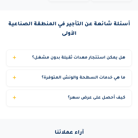
أسئلة شائعة عن التأجير في المنطقة الصناعية
الأولى
هل يمكن استئجار معدات ثقيلة بدون مشغل؟
نوفر خيارين: إيجار مع مشغل مرخص (الخيار الأنسب والأكثر
ما هي خدمات السطحة والونش المتوفرة؟
أماناً) أو إيجار المعدة فقط للشركات التي لديها مشغلون
مؤهلون. في حالة الإيجار بدون مشغل يجب تقديم رخصة تشغيل
نوفر: سطحة هيدروليكية لنقل المعدات والسيارات، ونش سحب
سارية للسائق. الكرينات والمان لفت الكبيرة تتطلب دائماً مشغل
كيف أحصل على عرض سعر؟
للمركبات المعطلة، لوبد (Low Bed) لنقل المعدات الثقيلة،
معتمد من رافعات الشموخ لأسباب تتعلق بالسلامة والتأمين.
وفلات بد لنقل الحاويات. حمولات من 3 إلى 60 طن مع سائقين
يمكنك الحصول على عرض سعر مجاني ومخصص خلال دقائق
محترفين.
عبر: الاتصال المباشر، واتساب، أو تعبئة نموذج الطلب في
الموقع. نحتاج منك فقط: نوع المعدة، الموقع، ومدة الإيجار.
آراء عملائنا