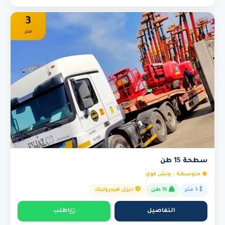
3
متر
سطحة 15 طن
متوسطة - ونش قوي
3 متر
15 طن
ديزل هيدروليك
التفاصيل
اطلب