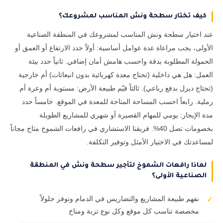
كيف تختار سطحة ونش المناسب لمشروعك؟
عند اختيار سطحة ونش المناسب لمشروعك في المنطقة الصناعية
الأولى، يجب مراعاة عدة عوامل أساسية: أولاً حدد الارتفاع أو العمق أو
الحمولة المطلوبة بدقة واحسب هامش أمان إضافي. ثانياً حدد بيئة
العمل: هل هي داخلية (تحتاج معدة كهربائية بدون انبعاثات) أم خارجية
(تحتاج ديزل بدفع رباعي). ثالثاً قيّم طبيعة الأرض: مستوية أم وعرة أم
رملية. رابعاً احسب المساحة المتاحة للمعدة في الموقع. خامساً حدد
مدة الإيجار: يومي للمهام القصيرة أو شهري للمشاريع الطويلة
بخصومات تصل 40%. فريقنا الاستشاري في رافعات الشموخ متاح مجاناً
لمساعدتك في الاختيار الأمثل وتوفير التكلفة.
لماذا رافعات الشموخ لتأجير سطحة ونش في المنطقة
الصناعية الأولى؟
نفهم طبيعة المشاريع والتضاريس في الدمام ونوفر حلولاً
✓
مخصصة تناسب كل موقع وكل نوع تربة ومناخ