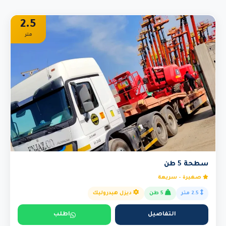
2.5
متر
سطحة 5 طن
صغيرة - سريعة
2.5 متر
5 طن
ديزل هيدروليك
التفاصيل
اطلب