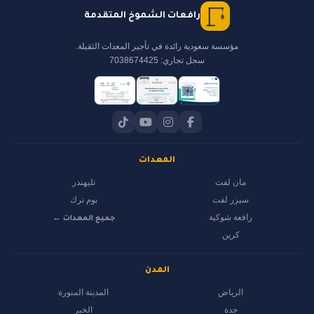
رافعات الشموخ المتقدمة
مؤسسة سعودية رائدة في تأجير المعدات الثقيلة.
سجل تجاري: 7038674425
المعدات
مان لفت
تليهندر
سيزر لفت
بوم ترك
رافعة شوكية
جميع المعدات ←
كرين
المدن
الرياض
المدينة المنورة
جدة
الخبر