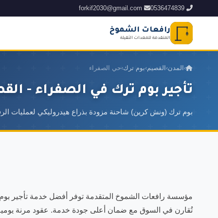
forkif2030@gmail.com
0536474839
رافعات الشموخ
المتقدمة للمعدات الثقيلة
›
المدن
›
القصيم
›
بوم ترك
›
حي الصفراء
تأجير بوم ترك في الصفراء - الق
بوم ترك (ونش كرين) شاحنة مزودة بذراع هيدروليكي لعمليات الرفع
مؤسسة رافعات الشموخ المتقدمة توفر أفضل خدمة تأجير بوم ت
تُقارن في السوق مع ضمان أعلى جودة خدمة. عقود مرنة يوم