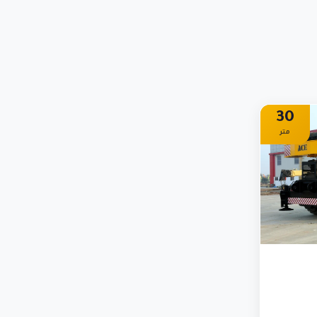
30
متر