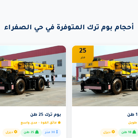
أحجام بوم ترك المتوفرة في حي الصفراء
25
متر
بوم ترك 25 طن
 طويل
فائق القوة - مدى واسع
18 طن
ديزل
30 متر
25 طن
ديزل