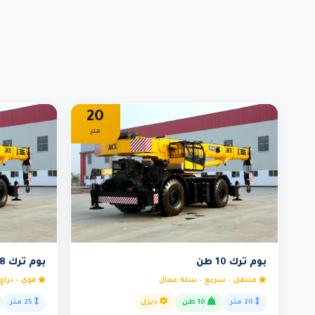
20
متر
بوم ترك 10 طن
بوم ترك 18 طن
متنقل - سريع - سلة عمال
قوي - ذراع
20 متر
10 طن
ديزل
25 متر