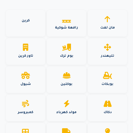
كرين
مان لفت
رافعة شوكية
تليهندر
بوم ترك
تاور كرين
بوبكات
بوكلين
شيول
دكاك
مولد كهرباء
كمبروسر