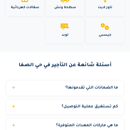
تاور لايت
سطحة ونش
سقالات كهربائية
جيسبي
لوبد
أسئلة شائعة عن التأجير في حي الصفا
ما الضمانات التي تقدمونها؟
نقدم عدة ضمانات: معدات مفحوصة بشهادات TUV سارية.
كم تستغرق عملية التوصيل؟
تأمين شامل مجاني ضد المخاطر والحوادث. صيانة وقائية مجانية
طوال فترة الإيجار. تبديل فوري للمعدة في حالة أي عطل فني.
عادة من 2 إلى 6 ساعات داخل المدينة الواحدة. ومن 12 إلى 24
تعويض عن ساعات التوقف إذا تأخر البديل. مدير حساب مخصص
ما هي ماركات المعدات المتوفرة؟
ساعة للتوصيل بين المدن. نعمل على مدار الساعة 24/7 لضمان
لمتابعة مشروعك.