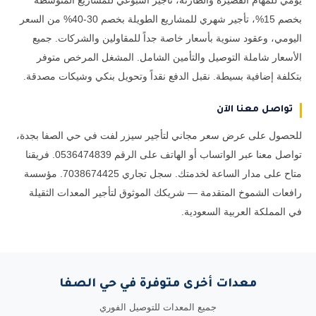
يومي للمهام القصيرة والطارئة، تأجير أسبوعي للمشاريع المتوسطة
بخصم 15%، تأجير شهري للمشاريع الطويلة بخصم 30-40% من السعر
اليومي، وعقود سنوية بأسعار خاصة جداً للمقاولين والشركات. جميع
الأسعار شاملة التوصيل والتأمين الشامل. المشغل المرخص متوفر
بتكلفة إضافية بسيطة. نقبل الدفع نقداً وتحويل بنكي وشيكات مصدقة.
تواصل معنا الآن
للحصول على عرض سعر مجاني لتأجير سيزر لفت في حي الصفا بجدة،
تواصل معنا عبر الواتساب أو الهاتف على الرقم 0536474839. فريقنا
متاح على مدار الساعة لخدمتك. سجل تجاري 7038674425. مؤسسة
رافعات الشموخ المتقدمة — شريكك الموثوق لتأجير المعدات الثقيلة
في المملكة العربية السعودية.
معدات أخرى متوفرة في حي الصفا
جميع المعدات للتوصيل الفوري