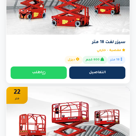
سيزر لفت 18 متر
مقصية - خارجي
18 متر
600 كجم
ديزل
التفاصيل
اطلب
22
متر