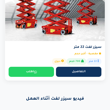
سيزر لفت 22 متر
مقصية - أكبر حجم
22 متر
700 كجم
ديزل
التفاصيل
اطلب
فيديو سيزر لفت أثناء العمل