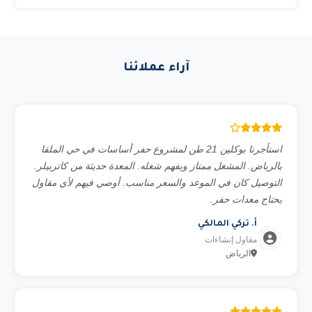
وصول المعدة في الوقت المطلوب.
نعمل مع أفضل الماركات العالمية: JLG، Genie، Haulotte،
Skyjack (رافعات)، Toyota، Mitsubishi، Hyster (فوركلفت)،
Liebherr، Tadano (كرينات)، JCB، Merlo (تليهندر)،
آراء عملائنا
Caterpillar، Komatsu (حفارات ولودرات).
استأجرنا بوكلين 21 طن لمشروع حفر أساسات في حي الملقا
بالرياض. المشغل ممتاز ويفهم شغله. المعدة حديثة من كاتربيلر.
التوصيل كان في الموعد والسعر مناسب. أوصي فيهم لأي مقاول
يحتاج معدات حفر.
أ. تركي المالكي
مقاول إنشاءات
الرياض