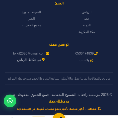
المدن
الرياض
المدينة المنورة
جدة
الخبر
الدمام
جميع المدن ←
مكة المكرمة
تواصل معنا
forkif2030@gmail.com
0536474839
حي عكاظ، الرياض
واتساب
من نحن
المقالات
أعمالنا
اتصل بنا
الأسئلة الشائعة
الشروط
الخصوصية
خريطة الموقع
© 2026 مؤسسة رافعات الشموخ المتقدمة. جميع الحقوق محفوظة. تصميم
مرحبا للبرمجة
🏗️ معدات — أكبر منصة تأجير وبيع معدات ثقيلة في السعودية