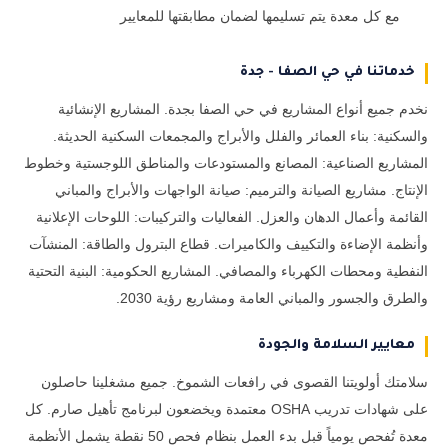
مع كل معدة يتم تسليمها لضمان مطابقتها للمعايير
خدماتنا في حي الصفا - جدة
نخدم جميع أنواع المشاريع في حي الصفا بجدة. المشاريع الإنشائية
والسكنية: بناء العمائر والفلل والأبراج والمجمعات السكنية الحديثة.
المشاريع الصناعية: المصانع والمستودعات والمناطق اللوجستية وخطوط
الإنتاج. مشاريع الصيانة والترميم: صيانة الواجهات والأبراج والمباني
القائمة وأعمال الدهان والعزل. الفعاليات والتركيبات: اللوحات الإعلانية
وأنظمة الإضاءة والتكييف والكاميرات. قطاع البترول والطاقة: المنشآت
النفطية ومحطات الكهرباء والمصافي. المشاريع الحكومية: البنية التحتية
والطرق والجسور والمباني العامة ومشاريع رؤية 2030.
معايير السلامة والجودة
سلامتك أولويتنا القصوى في رافعات الشموخ. جميع مشغلينا حاصلون
على شهادات تدريب OSHA معتمدة ويخضعون لبرنامج تأهيل صارم. كل
معدة تُفحص يومياً قبل بدء العمل بنظام فحص 50 نقطة يشمل الأنظمة