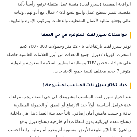
الرافعة المقصية (سيزر لفت) منصة عمل متنقلة ترتفع رأسياً بآلية
مقصية. تتميز بسطح عمل واسع يتسع لـ2-4 عمال مع أدواتهم، وثبات
عالي يجعلها مثالية لأعمال التشطيب والدهانات وتركيب الإنارة والتكييف.
مواصفات سيزر لفت المتوفرة في حي الصفا
نوفر سيزر لفت بارتفاعات 6 - 22 متر وحمولات 300 - 700 كجم.
المحرك: كهرباء / ديزل. جميع المعدات من أبرز العلامات العالمية حاصلة
على شهادات فحص TUV ومطابقة لمعايير السلامة السعودية والدولية.
متوفر 7 حجم مختلف لتلبية جميع الاحتياجات.
كيف تختار سيزر لفت المناسب لمشروعك؟
عند اختيار سيزر لفت المناسب لمشروعك في حي الصفا، يجب مراعاة
عدة عوامل أساسية: أولاً حدد الارتفاع أو العمق أو الحمولة المطلوبة
بدقة واحسب هامش أمان إضافي. ثانياً حدد بيئة العمل: هل هي داخلية
(تحتاج معدة كهربائية بدون انبعاثات) أم خارجية (تحتاج ديزل بدفع
رباعي). ثالثاً قيّم طبيعة الأرض: مستوية أم وعرة أم رملية. رابعاً احسب