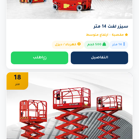
سيزر لفت 14 متر
مقصية - ارتفاع متوسط
14 متر
500 كجم
كهرباء / ديزل
التفاصيل
اطلب
18
متر