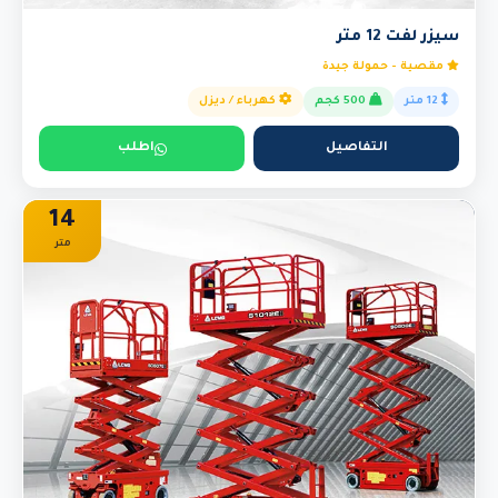
سيزر لفت 12 متر
مقصية - حمولة جيدة
12 متر
500 كجم
كهرباء / ديزل
التفاصيل
اطلب
14
متر