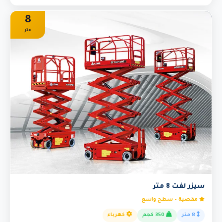
8
متر
سيزر لفت 8 متر
مقصية - سطح واسع
8 متر
350 كجم
كهرباء