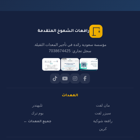
رافعات الشموخ المتقدمة
مؤسسة سعودية رائدة في تأجير المعدات الثقيلة.
سجل تجاري: 7038674425
المعدات
مان لفت
تليهندر
سيزر لفت
بوم ترك
رافعة شوكية
جميع المعدات ←
كرين