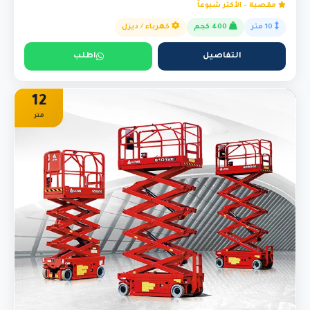
مقصية - الأكثر شيوعاً
10 متر
400 كجم
كهرباء / ديزل
التفاصيل
اطلب
12
متر