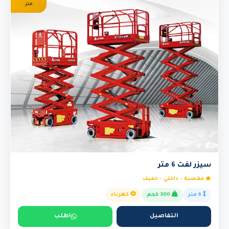
متر
سيزر لفت 6 متر
مقصية - داخلي - خفيف
6 متر
300 كجم
كهرباء
التفاصيل
اطلب