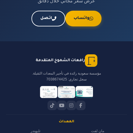
عرض سعر مجاني خلال دقائق
واتساب
اتصل
رافعات الشموخ المتقدمة
مؤسسة سعودية رائدة في تأجير المعدات الثقيلة.
سجل تجاري: 7038674425
المعدات
مان لفت
تليهندر