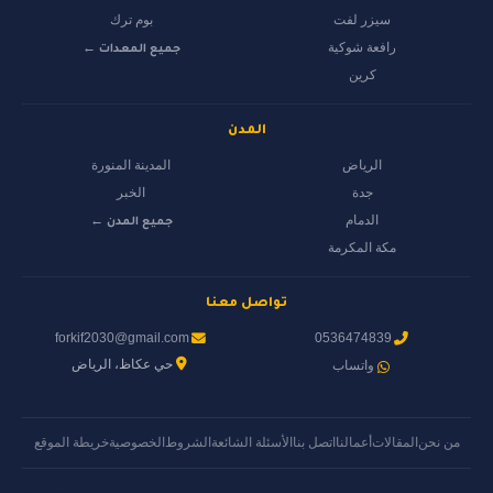
سيزر لفت
بوم ترك
رافعة شوكية
جميع المعدات ←
كرين
المدن
الرياض
المدينة المنورة
جدة
الخبر
الدمام
جميع المدن ←
مكة المكرمة
تواصل معنا
forkif2030@gmail.com
0536474839
حي عكاظ، الرياض
واتساب
من نحن
المقالات
أعمالنا
اتصل بنا
الأسئلة الشائعة
الشروط
الخصوصية
خريطة الموقع