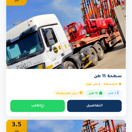
متر
سطحة 15 طن
متوسطة - ونش قوي
3 متر
15 طن
ديزل هيدروليك
التفاصيل
اطلب
3.5
متر