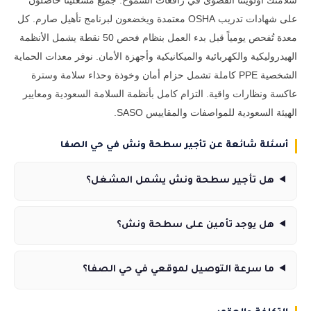
سلامتك أولويتنا القصوى في رافعات الشموخ. جميع مشغلينا حاصلون
على شهادات تدريب OSHA معتمدة ويخضعون لبرنامج تأهيل صارم. كل
معدة تُفحص يومياً قبل بدء العمل بنظام فحص 50 نقطة يشمل الأنظمة
الهيدروليكية والكهربائية والميكانيكية وأجهزة الأمان. نوفر معدات الحماية
الشخصية PPE كاملة تشمل حزام أمان وخوذة وحذاء سلامة وسترة
عاكسة ونظارات واقية. التزام كامل بأنظمة السلامة السعودية ومعايير
الهيئة السعودية للمواصفات والمقاييس SASO.
أسئلة شائعة عن تأجير سطحة ونش في حي الصفا
هل تأجير سطحة ونش يشمل المشغل؟
هل يوجد تأمين على سطحة ونش؟
ما سرعة التوصيل لموقعي في حي الصفا؟