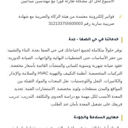
الأسبوع لحل أي مشكلة طارئة فوراً مع مهندسين ميدانيين
فواتير إلكترونية معتمدة من هيئة الزكاة والضريبة مع شهادة
✓
ضريبية سارية رقم 312133755600003
خدماتنا في حي الصفا - جدة
نوفر حلولاً متكاملة لجميع احتياجاتك في حي الصفا بجدة. البناء والتشييد:
من حفر الأساسات حتى التشطيبات النهائية والواجهات. الصيانة الدورية:
عقود صيانة شهرية وسنوية للمباني والمنشآت القائمة بأسعار مخفضة.
التركيبات المتخصصة: أنظمة التكييف والتهوية HVAC والسلامة والإنذار
والكاميرات. النقل واللوجستيات: نقل المعدات والمواد الثقيلة بين
المواقع والمدن بسطحات ولوبد مخصصة. الاستشارات الفنية: تحديد
المعدة الأنسب لكل مهمة مع دراسة الجدوى والتكلفة. التدريب: تدريب
فريقك على تشغيل المعدة بأمان عند الطلب.
معايير السلامة والجودة