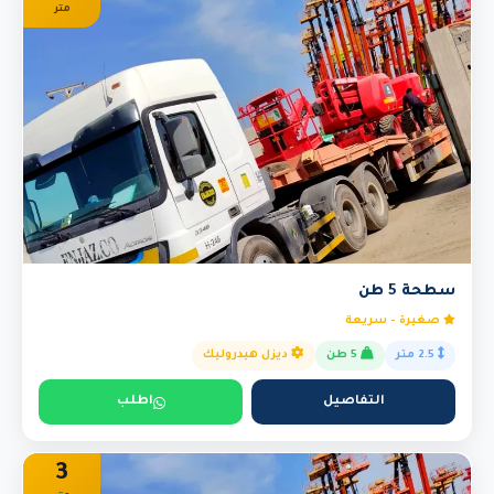
متر
سطحة 5 طن
صغيرة - سريعة
2.5 متر
5 طن
ديزل هيدروليك
التفاصيل
اطلب
3