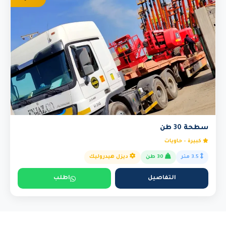
سطحة 30 طن
كبيرة - حاويات
3.5 متر
30 طن
ديزل هيدروليك
التفاصيل
اطلب