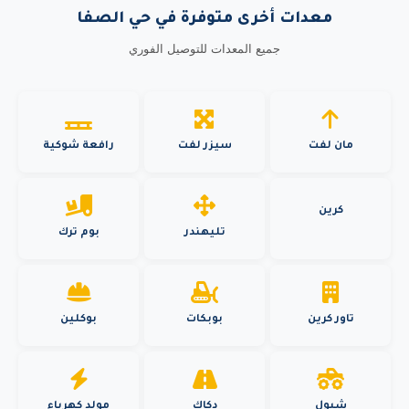
معدات أخرى متوفرة في حي الصفا
جميع المعدات للتوصيل الفوري
مان لفت
سيزر لفت
رافعة شوكية
كرين
تليهندر
بوم ترك
تاور كرين
بوبكات
بوكلين
شيول
دكاك
مولد كهرباء