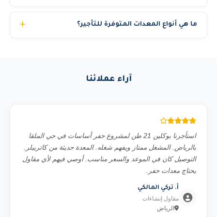
رغبتك. جميع مشغلينا حاصلين على شهادات السلامة المهنية.
نعم، نحن مسجلون في منصة اعتماد ونخدم الجهات الحكومية
ما هي أنواع المعدات المتوفرة للتأجير؟
والشركات الكبرى والمشاريع الخاصة. نوفر جميع المستندات
المطلوبة للمناقصات الحكومية.
نوفر أكثر من 22 نوع معدة تشمل: مان لفت (بوم لفت)، سيزر
لفت (رافعة مقصية)، رافعات شوكية (فوركلفت)، كرينات
هيدروليكية، تليهندر، بوم ترك، تاور كرين، بوبكات، بوكلين،
آراء عملائنا
شيول، قلاب، بلدوزر، جريدر، دكاك، مولدات كهرباء، كمبروسر،
تاور لايت، سطحة ونش، وغيرها. جميع المعدات حديثة ومفحوصة
فنياً.
استأجرنا بوكلين 21 طن لمشروع حفر أساسات في حي الملقا
بالرياض. المشغل ممتاز ويفهم شغله. المعدة حديثة من كاتربيلر.
التوصيل كان في الموعد والسعر مناسب. أوصي فيهم لأي مقاول
يحتاج معدات حفر.
أ. تركي المالكي
مقاول إنشاءات
الرياض