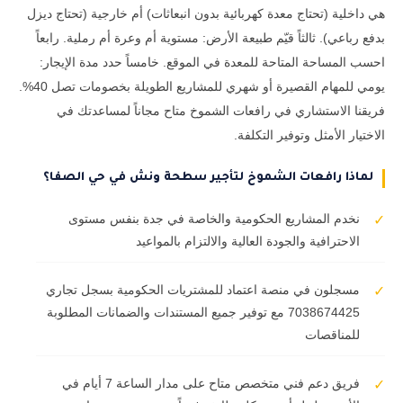
هي داخلية (تحتاج معدة كهربائية بدون انبعاثات) أم خارجية (تحتاج ديزل
بدفع رباعي). ثالثاً قيّم طبيعة الأرض: مستوية أم وعرة أم رملية. رابعاً
احسب المساحة المتاحة للمعدة في الموقع. خامساً حدد مدة الإيجار:
يومي للمهام القصيرة أو شهري للمشاريع الطويلة بخصومات تصل 40%.
فريقنا الاستشاري في رافعات الشموخ متاح مجاناً لمساعدتك في
الاختيار الأمثل وتوفير التكلفة.
لماذا رافعات الشموخ لتأجير سطحة ونش في حي الصفا؟
نخدم المشاريع الحكومية والخاصة في جدة بنفس مستوى
✓
الاحترافية والجودة العالية والالتزام بالمواعيد
مسجلون في منصة اعتماد للمشتريات الحكومية بسجل تجاري
✓
7038674425 مع توفير جميع المستندات والضمانات المطلوبة
للمناقصات
فريق دعم فني متخصص متاح على مدار الساعة 7 أيام في
✓