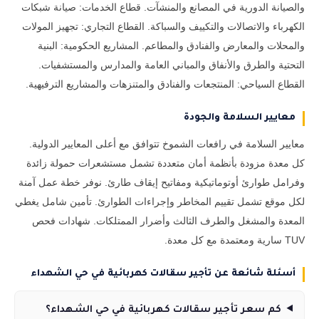
والصيانة الدورية في المصانع والمنشآت. قطاع الخدمات: صيانة شبكات
الكهرباء والاتصالات والتكييف والسباكة. القطاع التجاري: تجهيز المولات
والمحلات والمعارض والفنادق والمطاعم. المشاريع الحكومية: البنية
التحتية والطرق والأنفاق والمباني العامة والمدارس والمستشفيات.
القطاع السياحي: المنتجعات والفنادق والمتنزهات والمشاريع الترفيهية.
معايير السلامة والجودة
معايير السلامة في رافعات الشموخ تتوافق مع أعلى المعايير الدولية.
كل معدة مزودة بأنظمة أمان متعددة تشمل مستشعرات حمولة زائدة
وفرامل طوارئ أوتوماتيكية ومفاتيح إيقاف طارئ. نوفر خطة عمل آمنة
لكل موقع تشمل تقييم المخاطر وإجراءات الطوارئ. تأمين شامل يغطي
المعدة والمشغل والطرف الثالث وأضرار الممتلكات. شهادات فحص
TUV سارية ومعتمدة مع كل معدة.
أسئلة شائعة عن تأجير سقالات كهربائية في حي الشهداء
كم سعر تأجير سقالات كهربائية في حي الشهداء؟