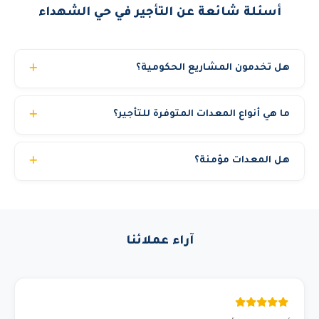
أسئلة شائعة عن التأجير في حي الشهداء
هل تخدمون المشاريع الحكومية؟
نعم، نحن مسجلون في منصة اعتماد ونخدم الجهات الحكومية
ما هي أنواع المعدات المتوفرة للتأجير؟
والشركات الكبرى والمشاريع الخاصة. نوفر جميع المستندات
المطلوبة للمناقصات الحكومية.
نوفر أكثر من 22 نوع معدة تشمل: مان لفت (بوم لفت)، سيزر
هل المعدات مؤمنة؟
لفت (رافعة مقصية)، رافعات شوكية (فوركلفت)، كرينات
هيدروليكية، تليهندر، بوم ترك، تاور كرين، بوبكات، بوكلين،
نعم، جميع معداتنا مؤمنة تأميناً شاملاً. كما تحمل شهادات فحص
شيول، قلاب، بلدوزر، جريدر، دكاك، مولدات كهرباء، كمبروسر،
فني حديثة وتخضع لمعايير السلامة OSHA. نوفر تقرير فحص مع
تاور لايت، سطحة ونش، وغيرها. جميع المعدات حديثة ومفحوصة
كل معدة.
فنياً.
آراء عملائنا