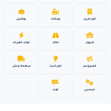
تاور كرين
بوبكات
بوكلين
شيول
دكاك
مولد كهرباء
كمبروسر
تاور لايت
سطحة ونش
جيسبي
لوبد