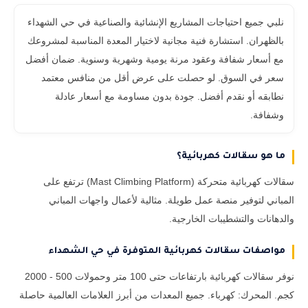
نلبي جميع احتياجات المشاريع الإنشائية والصناعية في حي الشهداء
بالظهران. استشارة فنية مجانية لاختيار المعدة المناسبة لمشروعك
مع أسعار شفافة وعقود مرنة يومية وشهرية وسنوية. ضمان أفضل
سعر في السوق. لو حصلت على عرض أقل من منافس معتمد
نطابقه أو نقدم أفضل. جودة بدون مساومة مع أسعار عادلة
وشفافة.
ما هو سقالات كهربائية؟
سقالات كهربائية متحركة (Mast Climbing Platform) ترتفع على
المباني لتوفير منصة عمل طويلة. مثالية لأعمال واجهات المباني
والدهانات والتشطيبات الخارجية.
مواصفات سقالات كهربائية المتوفرة في حي الشهداء
نوفر سقالات كهربائية بارتفاعات حتى 100 متر وحمولات 500 - 2000
كجم. المحرك: كهرباء. جميع المعدات من أبرز العلامات العالمية حاصلة