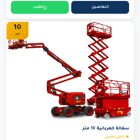
التفاصيل
اطلب
10
متر
سقالة كهربائية 10 متر
داخلي/خارجي