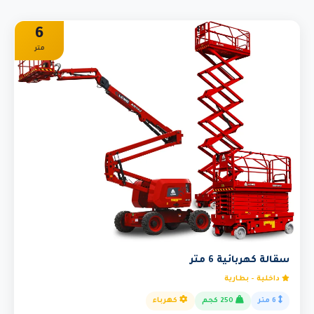
6
متر
سقالة كهربائية 6 متر
داخلية - بطارية
6 متر
250 كجم
كهرباء