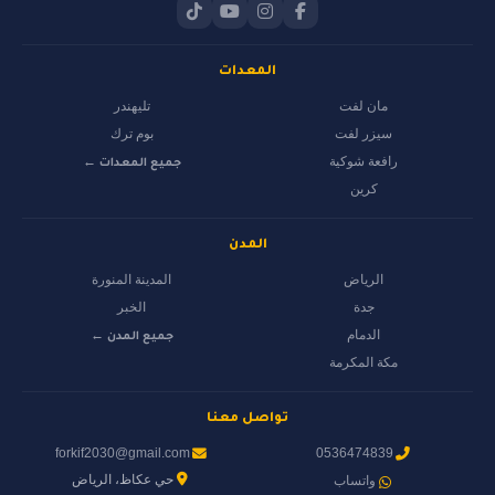
المعدات
مان لفت
تليهندر
سيزر لفت
بوم ترك
رافعة شوكية
جميع المعدات ←
كرين
المدن
الرياض
المدينة المنورة
جدة
الخبر
الدمام
جميع المدن ←
مكة المكرمة
تواصل معنا
forkif2030@gmail.com
0536474839
حي عكاظ، الرياض
واتساب