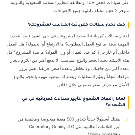
على شهادات فحص TUV ومطابقة لمعايير السلامة السعودية والدولية.
متوفر 2 حجم مختلف لتلبية جميع الاحتياجات.
كيف تختار سقالات كهربائية المناسب لمشروعك؟
اختيار سقالات كهربائية الصحيح لمشروعك في حي الشهداء يبدأ بتحديد
المهمة بدقة. ما نوع العمل المطلوب؟ ما الارتفاع أو الحمولة؟ هل العمل
داخلي أم خارجي؟ كم عدد العمال أو وزن المواد؟ ما مدة المشروع؟ كل
هذه الأسئلة تحدد الحجم والنوع المناسب. لا تدفع أكثر من اللازم بإيجار
معدة أكبر من حاجتك، ولا تخاطر بمعدة أصغر. فريقنا الفني يزور
موقعك مجاناً ويقيّم المتطلبات ويقدم لك توصية مهنية بالحجم والنوع
الأمثل مع عرض سعر تفصيلي خلال دقائق.
لماذا رافعات الشموخ لتأجير سقالات كهربائية في حي
الشهداء؟
نمتلك أسطولاً حديثاً يتجاوز 500 معدة مفحوصة ومعتمدة من
✓
أبرز العلامات العالمية مثل JLG وGenie وCaterpillar
وKomatsu وVolvo