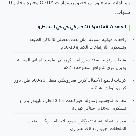
ومولدات. مشغلون مرخصون بشهادات OSHA وخبرة تتجاوز 10
سنوات.
المعدات المتوفرة للتأجير في حي حي الشاطئ:
رافعات هوائية متنوعة: مان لفت مفصلي للأماكن الضيقة
وتلسكوبي للارتفاعات الكبيرة 10-56م
منصات رفع مقصية: سيزر لفت كهربائي صامت للمباني المغلقة
وديزل قوي للمواقع المفتوحة 6-22م
كرينات لجميع الأحمال: كرين هيدروليكي متنقل 25-500 طن، تاور
كرين، أوناش شوكية
معدات لوجستية ومناولة: فوركلفت 1.5-30 طن، تليهندر بذراع
تلسكوبي 6-18م، ستاكر كهربائي
معدات ثقيلة إنشائية: بوكلين جميع الأحجام، بوبكات متعدد
الملحقات، جريدر، دكاك اهتزازي