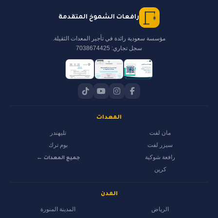
رافعات الشموخ المتقدمة
مؤسسة سعودية رائدة في تأجير المعدات الثقيلة.
سجل تجاري: 7038674425
المعدات
مان لفت
تليهندر
سيزر لفت
بوم ترك
رافعة شوكية
جميع المعدات ←
كرين
المدن
الرياض
المدينة المنورة