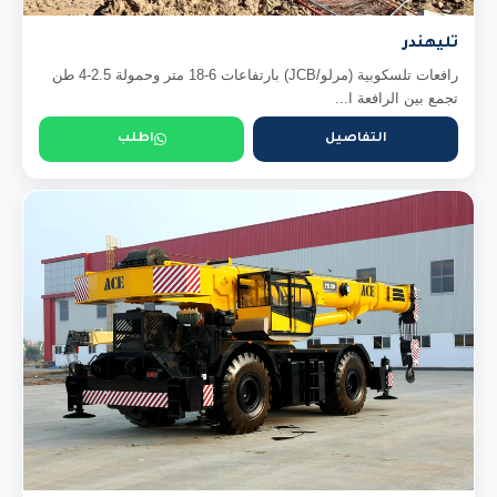
تليهندر
رافعات تلسكوبية (مرلو/JCB) بارتفاعات 6-18 متر وحمولة 2.5-4 طن
تجمع بين الرافعة ا...
التفاصيل
اطلب