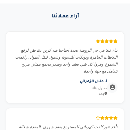
لفت (رافعة مقصية)، رافعات شوكية (فوركلفت)، كرينات
هيدروليكية، تليهندر، بوم ترك، تاور كرين، بوبكات، بوكلين،
آراء عملائنا
شيول، قلاب، بلدوزر، جريدر، دكاك، مولدات كهرباء، كمبروسر،
تاور لايت، سطحة ونش، وغيرها. جميع المعدات حديثة ومفحوصة
فنياً.
بناء فيلا في حي الروضة بجدة احتاجنا فيه كرين 25 طن لرفع
البلاطات الجاهزة وبوبكات للتسوية وشيول لنقل المواد. رافعات
الشموخ وفروا كل شي بعقد واحد وسعر مجمع ممتاز. مريح
تتعامل مع جهة واحدة.
أ. عادل الزهراني
مقاول بناء
جدة
نأخذ فوركلفت كهربائي للمستودع بعقد شهري. المعدة شغالة