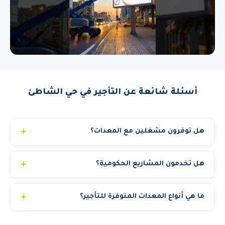
أسئلة شائعة عن التأجير في حي الشاطئ
هل توفرون مشغلين مع المعدات؟
نعم، نوفر مشغلين محترفين ومرخصين بخبرة تتجاوز 10
هل تخدمون المشاريع الحكومية؟
سنوات. يمكنك اختيار استئجار المعدة مع مشغل أو بدون حسب
رغبتك. جميع مشغلينا حاصلين على شهادات السلامة المهنية.
نعم، نحن مسجلون في منصة اعتماد ونخدم الجهات الحكومية
ما هي أنواع المعدات المتوفرة للتأجير؟
والشركات الكبرى والمشاريع الخاصة. نوفر جميع المستندات
المطلوبة للمناقصات الحكومية.
نوفر أكثر من 22 نوع معدة تشمل: مان لفت (بوم لفت)، سيزر