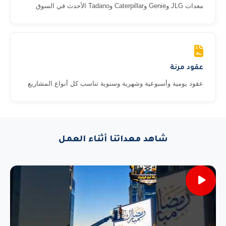
معدات JLG وGenie وCaterpillar وTadano الأحدث في السوق
عقود مرنة
عقود يومية وأسبوعية وشهرية وسنوية تناسب كل أنواع المشاريع
شاهد معداتنا أثناء العمل