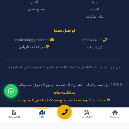
جدة
الخبر
الدمام
جميع المدن ←
مكة المكرمة
تواصل معنا
forkif2030@gmail.com
0536474839
حي عكاظ، الرياض
واتساب
من نحن
المقالات
أعمالنا
اتصل بنا
الأسئلة الشائعة
الشروط
الخصوصية
خريطة الموقع
© 2026 مؤسسة رافعات الشموخ المتقدمة. جميع الحقوق محفوظة. تصميم
مرحبا للبرمجة
🏗️ معدات — أكبر منصة تأجير وبيع معدات ثقيلة في السعودية
الرئيسية
المعدات
المدن
عرض سعر