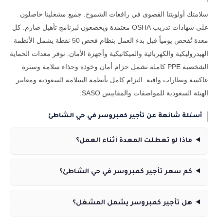
سلامتك أولويتنا القصوى في رافعات الشموخ. جميع مشغلينا حاصلون
على شهادات تدريب OSHA معتمدة ويخضعون لبرنامج تأهيل صارم. كل
معدة تُفحص يومياً قبل بدء العمل بنظام فحص 50 نقطة يشمل الأنظمة
الهيدروليكية والكهربائية والميكانيكية وأجهزة الأمان. نوفر معدات الحماية
الشخصية PPE كاملة تشمل حزام أمان وخوذة وحذاء سلامة وسترة
عاكسة ونظارات واقية. التزام كامل بأنظمة السلامة السعودية ومعايير
الهيئة السعودية للمواصفات والمقاييس SASO.
أسئلة شائعة عن تأجير كمبروسر في حي الشاطئ
ماذا لو تعطلت المعدة أثناء العمل؟
كم سعر تأجير كمبروسر في حي الشاطئ؟
هل تأجير كمبروسر يشمل المشغل؟