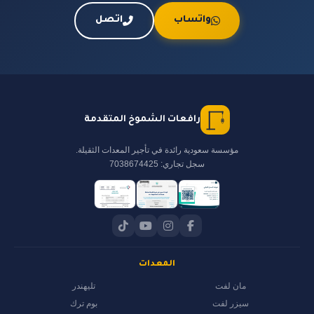
واتساب
اتصل
رافعات الشموخ المتقدمة
مؤسسة سعودية رائدة في تأجير المعدات الثقيلة.
سجل تجاري: 7038674425
المعدات
مان لفت
تليهندر
سيزر لفت
بوم ترك