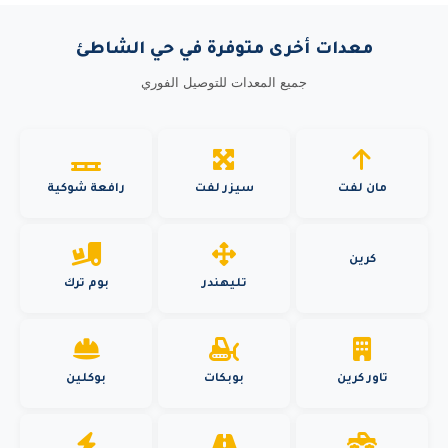
معدات أخرى متوفرة في حي الشاطئ
جميع المعدات للتوصيل الفوري
مان لفت
سيزر لفت
رافعة شوكية
كرين
تليهندر
بوم ترك
تاور كرين
بوبكات
بوكلين