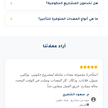
هل تخدمون المشاريع الحكومية؟
سنوات. يمكنك اختيار استئجار المعدة مع مشغل أو بدون حسب
رغبتك. جميع مشغلينا حاصلين على شهادات السلامة المهنية.
نعم، نحن مسجلون في منصة اعتماد ونخدم الجهات الحكومية
ما هي أنواع المعدات المتوفرة للتأجير؟
والشركات الكبرى والمشاريع الخاصة. نوفر جميع المستندات
المطلوبة للمناقصات الحكومية.
نوفر أكثر من 22 نوع معدة تشمل: مان لفت (بوم لفت)، سيزر
لفت (رافعة مقصية)، رافعات شوكية (فوركلفت)، كرينات
هيدروليكية، تليهندر، بوم ترك، تاور كرين، بوبكات، بوكلين،
آراء عملائنا
شيول، قلاب، بلدوزر، جريدر، دكاك، مولدات كهرباء، كمبروسر،
تاور لايت، سطحة ونش، وغيرها. جميع المعدات حديثة ومفحوصة
فنياً.
استأجرنا مجموعة معدات شاملة لمشروع حكومي: بوكلين،
شيول، قلابات، ودكاك. كل المعدات وصلت في الوقت المحدد
بحالة ممتازة. فريق العمل متعاون جداً.
م. سعود الشمري
مهندس مشاريع - هيئة تطوير
الدمام