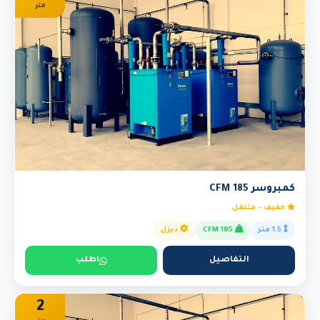
متر
كمبروسر 185 CFM
خفيف - متنقل
1.5 متر
185 CFM
ديزل
التفاصيل
اطلب
2