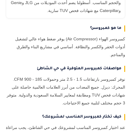
والحجم المناسب. أسطولنا يضم أحدث الموديلات من JLG وGenie
وCaterpillar مع شهادات فحص TUV سارية.
ما هو كمبروسر؟
كمبروسر الهواء (Air Compressor) يوفر ضغط هواء عالي لتشغيل
أدوات الحفر والكسر والنظافة. أساسي في مشاريع البناء والطرق
والمناجم.
مواصفات كمبروسر المتوفرة في حي الشاطئ
نوفر كمبروسر بارتفاعات 1.5 - 2.5 متر وحمولات 185 - 900 CFM.
المحرك: ديزل. جميع المعدات من أبرز العلامات العالمية حاصلة على
شهادات فحص TUV ومطابقة لمعايير السلامة السعودية والدولية. متوفر
3 حجم مختلف لتلبية جميع الاحتياجات.
كيف تختار كمبروسر المناسب لمشروعك؟
عند اختيار كمبروسر المناسب لمشروعك في حي الشاطئ، يجب مراعاة