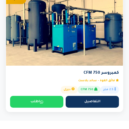
كمبروسر 750 CFM
فائق القوة - ساند بلاست
2.5 متر
750 CFM
ديزل
التفاصيل
اطلب