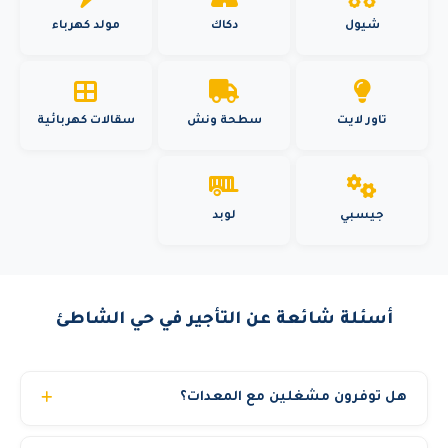
شيول
دكاك
مولد كهرباء
تاور لايت
سطحة ونش
سقالات كهربائية
جيسبي
لوبد
أسئلة شائعة عن التأجير في حي الشاطئ
هل توفرون مشغلين مع المعدات؟
نعم، نوفر مشغلين محترفين ومرخصين بخبرة تتجاوز 10