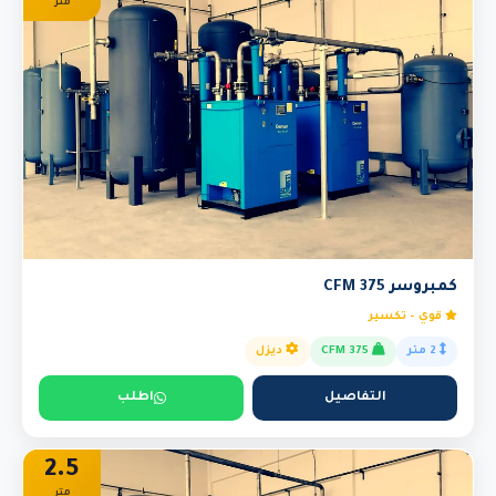
متر
كمبروسر 375 CFM
قوي - تكسير
2 متر
375 CFM
ديزل
التفاصيل
اطلب
2.5
متر