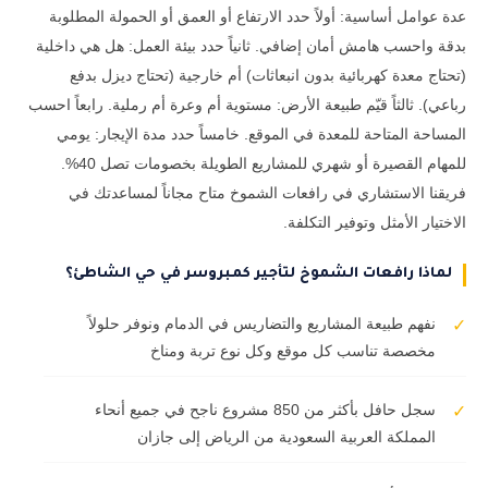
عدة عوامل أساسية: أولاً حدد الارتفاع أو العمق أو الحمولة المطلوبة
بدقة واحسب هامش أمان إضافي. ثانياً حدد بيئة العمل: هل هي داخلية
(تحتاج معدة كهربائية بدون انبعاثات) أم خارجية (تحتاج ديزل بدفع
رباعي). ثالثاً قيّم طبيعة الأرض: مستوية أم وعرة أم رملية. رابعاً احسب
المساحة المتاحة للمعدة في الموقع. خامساً حدد مدة الإيجار: يومي
للمهام القصيرة أو شهري للمشاريع الطويلة بخصومات تصل 40%.
فريقنا الاستشاري في رافعات الشموخ متاح مجاناً لمساعدتك في
الاختيار الأمثل وتوفير التكلفة.
لماذا رافعات الشموخ لتأجير كمبروسر في حي الشاطئ؟
نفهم طبيعة المشاريع والتضاريس في الدمام ونوفر حلولاً
✓
مخصصة تناسب كل موقع وكل نوع تربة ومناخ
سجل حافل بأكثر من 850 مشروع ناجح في جميع أنحاء
✓
المملكة العربية السعودية من الرياض إلى جازان