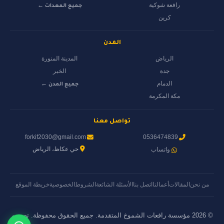
رافعة شوكية
جميع المعدات ←
كرين
المدن
الرياض
المدينة المنورة
جدة
الخبر
الدمام
جميع المدن ←
مكة المكرمة
تواصل معنا
forkif2030@gmail.com
0536474839
حي عكاظ، الرياض
واتساب
من نحن
المقالات
أعمالنا
اتصل بنا
الأسئلة الشائعة
الشروط
الخصوصية
خريطة الموقع
© 2026 مؤسسة رافعات الشموخ المتقدمة. جميع الحقوق محفوظة. تصميم