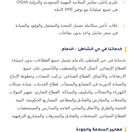
نلتزم بأعلى معايير السلامة المهنية السعودية والدولية OSHA
✓
في جميع عملياتنا مع توفير PPE كاملة
باقات تأجير متكاملة تشمل المعدة والمشغل والوقود والصيانة
✓
في سعر شامل واحد بدون مفاجآت
خدماتنا في حي الشاطئ - الدمام
خدماتنا في حي الشاطئ بالدمام تشمل جميع القطاعات بدون استثناء.
القطاع الإنشائي: أعمال البناء والتشطيب والتأسيس على جميع
الارتفاعات والأعماق. القطاع الصناعي: تركيب المعدات وخطوط الإنتاج
والصيانة الدورية في المصانع والمنشآت. قطاع الخدمات: صيانة شبكات
الكهرباء والاتصالات والتكييف والسباكة. القطاع التجاري: تجهيز المولات
والمحلات والمعارض والفنادق والمطاعم. المشاريع الحكومية: البنية
التحتية والطرق والأنفاق والمباني العامة والمدارس والمستشفيات.
القطاع السياحي: المنتجعات والفنادق والمتنزهات والمشاريع الترفيهية.
معايير السلامة والجودة