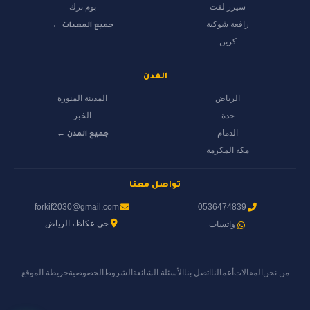
سيزر لفت
بوم ترك
رافعة شوكية
جميع المعدات ←
كرين
المدن
الرياض
المدينة المنورة
جدة
الخبر
الدمام
جميع المدن ←
مكة المكرمة
تواصل معنا
forkif2030@gmail.com
0536474839
حي عكاظ، الرياض
واتساب
من نحن
المقالات
أعمالنا
اتصل بنا
الأسئلة الشائعة
الشروط
الخصوصية
خريطة الموقع