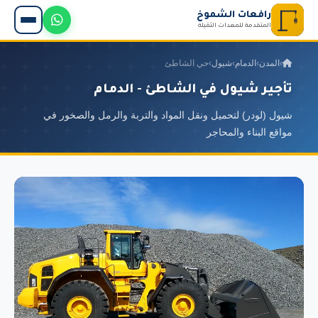
رافعات الشموخ
المتقدمة للمعدات الثقيلة
›
المدن
›
الدمام
›
شيول
›
حي الشاطئ
تأجير شيول في الشاطئ - الدمام
شيول (لودر) لتحميل ونقل المواد والتربة والرمل والصخور في
مواقع البناء والمحاجر