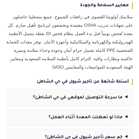
معايير السلامة والجودة
سلامتك أولويتنا القصوى في رافعات الشموخ. جميع مشغلينا حاصلون
على شهادات تدريب OSHA معتمدة ويخضعون لبرنامج تأهيل صارم. كل
معدة تُفحص يومياً قبل بدء العمل بنظام فحص 50 نقطة يشمل الأنظمة
الهيدروليكية والكهربائية والميكانيكية وأجهزة الأمان. نوفر معدات الحماية
الشخصية PPE كاملة تشمل حزام أمان وخوذة وحذاء سلامة وسترة
عاكسة ونظارات واقية. التزام كامل بأنظمة السلامة السعودية ومعايير
الهيئة السعودية للمواصفات والمقاييس SASO.
أسئلة شائعة عن تأجير شيول في حي الشاطئ
ما سرعة التوصيل لموقعي في حي الشاطئ؟
ماذا لو تعطلت المعدة أثناء العمل؟
كم سعر تأجير شيول في حي الشاطئ؟