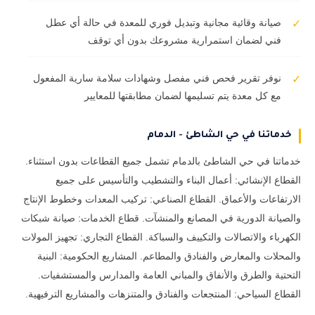
صيانة وقائية مجانية وتبديل فوري للمعدة في حالة أي عطل
✓
فني لضمان استمرارية مشروعك بدون أي توقف
نوفر تقرير فحص فني مفصل وشهادات سلامة سارية المفعول
✓
مع كل معدة يتم تسليمها لضمان مطابقتها للمعايير
خدماتنا في حي الشاطئ - الدمام
خدماتنا في حي الشاطئ بالدمام تشمل جميع القطاعات بدون استثناء.
القطاع الإنشائي: أعمال البناء والتشطيب والتأسيس على جميع
الارتفاعات والأعماق. القطاع الصناعي: تركيب المعدات وخطوط الإنتاج
والصيانة الدورية في المصانع والمنشآت. قطاع الخدمات: صيانة شبكات
الكهرباء والاتصالات والتكييف والسباكة. القطاع التجاري: تجهيز المولات
والمحلات والمعارض والفنادق والمطاعم. المشاريع الحكومية: البنية
التحتية والطرق والأنفاق والمباني العامة والمدارس والمستشفيات.
القطاع السياحي: المنتجعات والفنادق والمتنزهات والمشاريع الترفيهية.