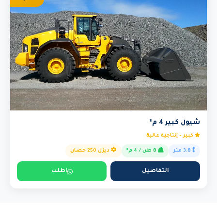
شيول كبير 4 م³
كبير - إنتاجية عالية
3.8 متر
8 طن / 4 م³
ديزل 250 حصان
التفاصيل
اطلب