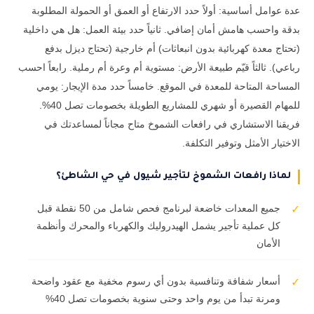
عدة عوامل أساسية: أولاً حدد الارتفاع أو العمق أو الحمولة المطلوبة
بدقة واحسب هامش أمان إضافي. ثانياً حدد بيئة العمل: هل هي داخلية
(تحتاج معدة كهربائية بدون انبعاثات) أم خارجية (تحتاج ديزل بدفع
رباعي). ثالثاً قيّم طبيعة الأرض: مستوية أم وعرة أم رملية. رابعاً احسب
المساحة المتاحة للمعدة في الموقع. خامساً حدد مدة الإيجار: يومي
للمهام القصيرة أو شهري للمشاريع الطويلة بخصومات تصل 40%.
فريقنا الاستشاري في رافعات الشموخ متاح مجاناً لمساعدتك في
الاختيار الأمثل وتوفير التكلفة.
لماذا رافعات الشموخ لتأجير شيول في حي الشاطئ؟
جميع المعدات خاضعة لبرنامج فحص شامل من 50 نقطة قبل
✓
كل عملية تأجير يشمل الهيدروليك والكهرباء والمحرك وأنظمة
الأمان
أسعار شفافة وتنافسية بدون أي رسوم مخفية مع عقود واضحة
✓
ومرنة تبدأ من يوم واحد وحتى سنوية بخصومات تصل 40%