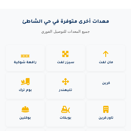
معدات أخرى متوفرة في حي الشاطئ
جميع المعدات للتوصيل الفوري
مان لفت
سيزر لفت
رافعة شوكية
كرين
تليهندر
بوم ترك
تاور كرين
بوبكات
بوكلين