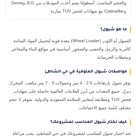
والحجم المناسب. أسطولنا يضم أحدث الموديلات من JLG وGenie
وCaterpillar مع شهادات فحص TUV سارية.
ما هو شيول؟
الشيول أو اللودر (Wheel Loader) معدة قوية لتحميل المواد السائبة
كالتربة والرمل والحصى والصخور. أساسية في مواقع البناء والمحاجر
ومحطات الخرسانة.
مواصفات شيول المتوفرة في حي الشاطئ
نوفر شيول بارتفاعات 2.5 - 4 متر وحمولات 3 - 7 متر مكعب. المحرك:
ديزل. جميع المعدات من أبرز العلامات العالمية حاصلة على شهادات
فحص TUV ومطابقة لمعايير السلامة السعودية والدولية. متوفر 3 حجم
مختلف لتلبية جميع الاحتياجات.
كيف تختار شيول المناسب لمشروعك؟
عند اختيار شيول المناسب لمشروعك في حي الشاطئ، يجب مراعاة