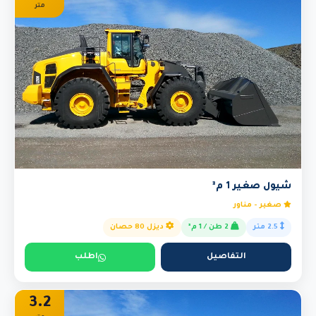
متر
شيول صغير 1 م³
صغير - مناور
2.5 متر
2 طن / 1 م³
ديزل 80 حصان
التفاصيل
اطلب
3.2