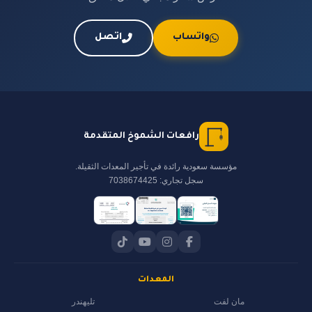
واتساب
اتصل
رافعات الشموخ المتقدمة
مؤسسة سعودية رائدة في تأجير المعدات الثقيلة.
سجل تجاري: 7038674425
المعدات
مان لفت
تليهندر