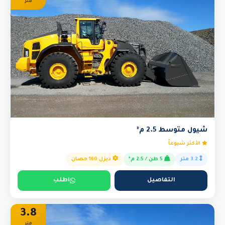
متر
شيول متوسط 2.5 م³
الأكثر شيوعاً
3.2 متر
5 طن / 2.5 م³
ديزل 160 حصان
التفاصيل
اطلب
3.8
متر